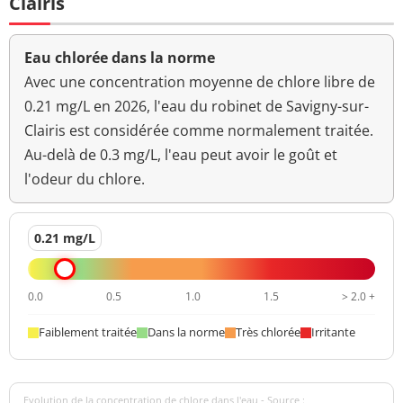
Clairis
Eau chlorée dans la norme
Avec une concentration moyenne de chlore libre de
0.21 mg/L en 2026, l'eau du robinet de Savigny-sur-
Clairis est considérée comme normalement traitée.
Au-delà de 0.3 mg/L, l'eau peut avoir le goût et
l'odeur du chlore.
0.21 mg/L
0.0
0.5
1.0
1.5
> 2.0 +
Faiblement traitée
Dans la norme
Très chlorée
Irritante
Evolution de la concentration de chlore dans l'eau - Source :