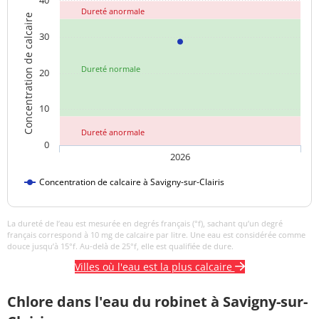
40
Dureté anormale
Concentration de calcaire
30
Dureté normale
20
10
Dureté anormale
0
2026
Concentration de calcaire à Savigny-sur-Clairis
La dureté de l’eau est mesurée en degrés français (°f), sachant qu’un degré
français correspond à 10 mg de calcaire par litre. Une eau est considérée comme
douce jusqu’à 15°f. Au-delà de 25°f, elle est qualifiée de dure.
Villes où l'eau est la plus calcaire
Chlore dans l'eau du robinet à Savigny-sur-