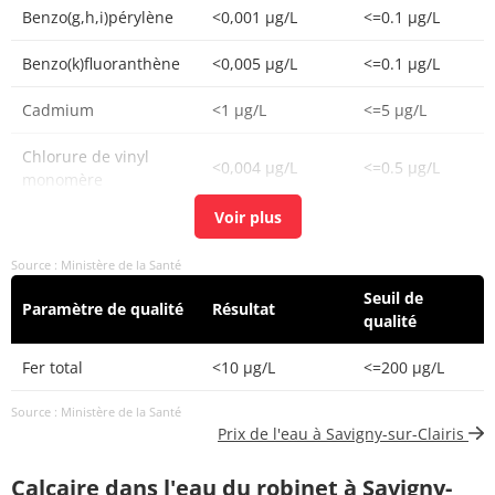
Benzo(g,h,i)pérylène
<0,001 µg/L
<=0.1 µg/L
Benzo(k)fluoranthène
<0,005 µg/L
<=0.1 µg/L
Cadmium
<1 µg/L
<=5 µg/L
Chlorure de vinyl
<0,004 µg/L
<=0.5 µg/L
monomère
Chrome total
<5 µg/L
<=50 µg/L
Source : Ministère de la Santé
Cuivre
0,053 mg(Cu)/L
<=2 mg(Cu)/L
Seuil de
Paramètre de qualité
Résultat
Hydrocarbures
qualité
polycycliques
<0,012 µg/L
<=0,1 µg/L
aromatiques (4
Fer total
<10 µg/L
<=200 µg/L
substances)
Source : Ministère de la Santé
Prix de l'eau à Savigny-sur-Clairis
Indéno(1,2,3-
<0,001 µg/L
<=0.1 µg/L
cd)pyrène
Calcaire dans l'eau du robinet à Savigny-