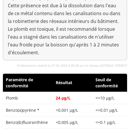
Cette présence est due à la dissolution dans l'eau
de ce métal contenu dans les canalisations ou dans
la robinetterie des réseaux intérieurs du bâtiment.
Le plomb est toxique, il est recommandé lorsque
l'eau a stagné dans les canalisations de n'utiliser
l'eau froide pour la boisson qu'après 1 à 2 minutes
d'écoulement.
Prélèvement réalisé le 27-05-2026 à 09:28 sur le réseau GATINAIS VERNOY
Paramètre de
Seuil de
Résultat
conformité
conformité
Plomb
24 µg/L
<=10 µg/L
Benzo(a)pyrène *
<0,001 µg/L
<=0.01 µg/L
Benzo(b)fluoranthène
<0,005 µg/L
<=0.1 µg/L