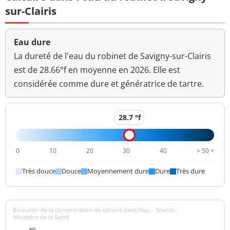
Nickel
<5 µg/L
<=20 µg/L
sur-Clairis
Antimoine
<1 µg/L
<=10 µg/L
Eau dure
La dureté de l'eau du robinet de Savigny-sur-Clairis
est de 28.66°f en moyenne en 2026. Elle est
considérée comme dure et génératrice de tartre.
28.7 °f
0
10
20
30
40
> 50 +
Très douce
Douce
Moyennement dure
Dure
Très dure
Evolution de la concentration de calcaire dans l'eau - Source :
Ministère de la Santé