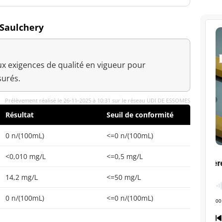
 Saulchery
x exigences de qualité en vigueur pour
urés.
Prélèvement réalisé le 26-11-2025 à 10:31 sur le réseau UDI DE ESSOMES
Résultat
Seuil de conformité
0 n/(100mL)
<=0 n/(100mL)
<0,010 mg/L
<=0,5 mg/L
14,2 mg/L
<=50 mg/L
0 n/(100mL)
<=0 n/(100mL)