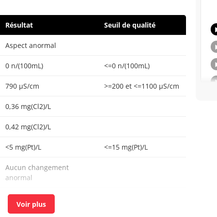
Résultat
Seuil de qualité
Aspect anormal
0 n/(100mL)
<=0 n/(100mL)
790 µS/cm
>=200 et <=1100 µS/cm
0,36 mg(Cl2)/L
0,42 mg(Cl2)/L
<5 mg(Pt)/L
<=15 mg(Pt)/L
Aucun changement
anormal
0 n/(100mL)
<=0 n/(100mL)