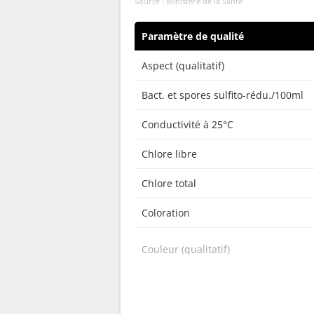
Source : Ministère de la Santé
Paramètre de qualité
Aspect (qualitatif)
Bact. et spores sulfito-rédu./100ml
Conductivité à 25°C
Chlore libre
Chlore total
Coloration
Couleur (qualitatif)
Bactéries coliformes /100ml-MS