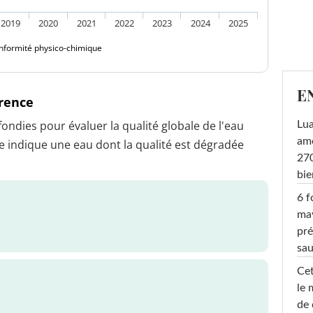
2019
2020
2021
2022
2023
2024
2025
nformité physico-chimique
E
érence
dies pour évaluer la qualité globale de l'eau
Lu
amo
 indique une eau dont la qualité est dégradée
270
bi
6 f
ma
pré
sa
Cet
le 
de 