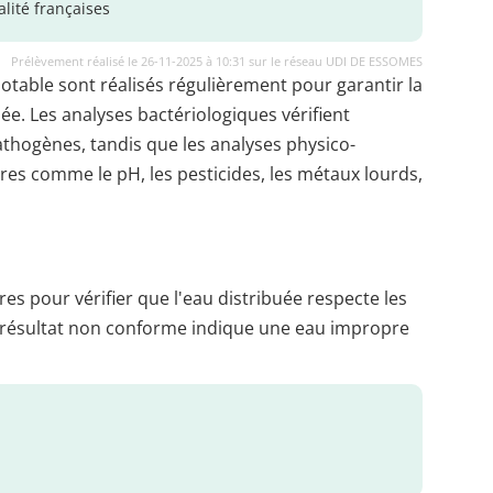
lité françaises
Prélèvement réalisé le 26-11-2025 à 10:31 sur le réseau UDI DE ESSOMES
potable sont réalisés régulièrement pour garantir la
uée. Les analyses bactériologiques vérifient
thogènes, tandis que les analyses physico-
es comme le pH, les pesticides, les métaux lourds,
es pour vérifier que l'eau distribuée respecte les
 résultat non conforme indique une eau impropre