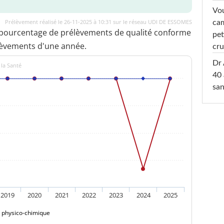
Vou
Prélèvement réalisé le 26-11-2025 à 10:31 sur le réseau UDI DE ESSOMES
cam
 pourcentage de prélèvements de qualité conforme
pet
lèvements d'une année.
cru
Dr 
 la Santé
40 
san
2019
2020
2021
2022
2023
2024
2025
é physico-chimique