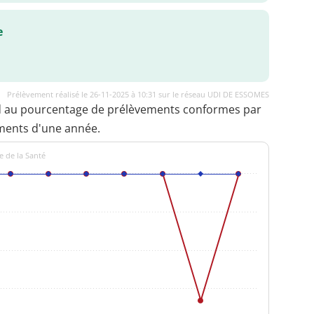
e
Prélèvement réalisé le 26-11-2025 à 10:31 sur le réseau UDI DE ESSOMES
d au pourcentage de prélèvements conformes par
ments d'une année.
e de la Santé