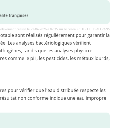
lité françaises
élèvement réalisé le 21-04-2026 à 07:35 sur le réseau CHEF LIEU SALERANS
potable sont réalisés régulièrement pour garantir la
uée. Les analyses bactériologiques vérifient
thogènes, tandis que les analyses physico-
es comme le pH, les pesticides, les métaux lourds,
es pour vérifier que l'eau distribuée respecte les
 résultat non conforme indique une eau impropre