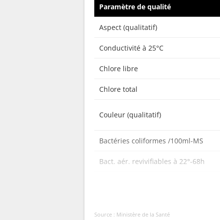
Paramètre de qualité
Aspect (qualitatif)
Conductivité à 25°C
Chlore libre
Chlore total
Couleur (qualitatif)
Bactéries coliformes /100ml-MS
Bact. aér. revivifiables à 22°-68h
Bact. aér. revivifiables à 36°-44h
Odeur (qualitatif)
Source : Ministère de la Santé