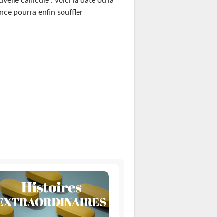
velle canicule : voici la date où la
nce pourra enfin souffler