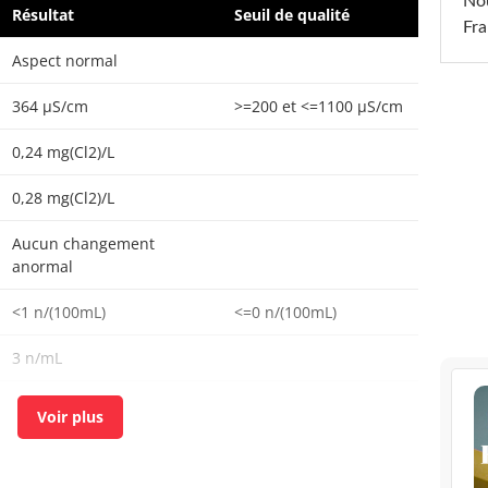
Nou
Résultat
Seuil de qualité
Fra
Aspect normal
364 µS/cm
>=200 et <=1100 µS/cm
0,24 mg(Cl2)/L
0,28 mg(Cl2)/L
Aucun changement
anormal
<1 n/(100mL)
<=0 n/(100mL)
3 n/mL
2 n/mL
Aucun changement
anormal