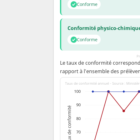
Conforme
Conformité physico-chimiqu
Conforme
Pr
Le taux de conformité correspon
rapport à l'ensemble des prélève
Taux de conformité annuel - Source : Ministèr
100
90
Taux de conformité
80
70