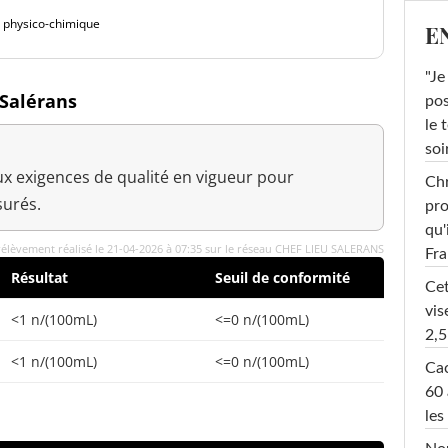
é physico-chimique
E
"Je
 Salérans
pos
le 
soi
x exigences de qualité en vigueur pour
Chr
urés.
pro
qu'
élèvement réalisé le 21-04-2026 à 07:35 sur le réseau CHEF LIEU SALERANS
Fr
Résultat
Seuil de conformité
Cet
vis
<1 n/(100mL)
<=0 n/(100mL)
2,5
<1 n/(100mL)
<=0 n/(100mL)
Cac
60 
les