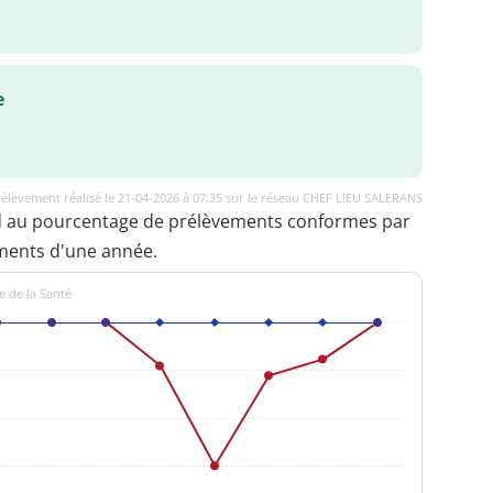
e
élèvement réalisé le 21-04-2026 à 07:35 sur le réseau CHEF LIEU SALERANS
d au pourcentage de prélèvements conformes par
ments d'une année.
e de la Santé