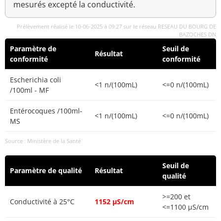
mesurés excepté la conductivité.
Prélèvement réalisé le 10-06-2025 à 09:27 sur le réseau RESEAU DU BOURG DE
BAZOCHES DN
Paramètre de
Seuil de
Résultat
conformité
conformité
Escherichia coli
<1 n/(100mL)
<=0 n/(100mL)
/100ml - MF
Entérocoques /100ml-
<1 n/(100mL)
<=0 n/(100mL)
MS
Source : Ministère de la Santé
Seuil de
Paramètre de qualité
Résultat
qualité
>=200 et
Conductivité à 25°C
1152 µS/cm
<=1100 µS/cm