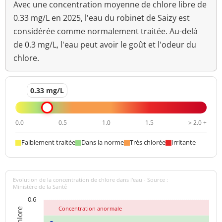
à 22°-68h
Avec une concentration moyenne de chlore libre de
0.33 mg/L en 2025, l'eau du robinet de Saizy est
Bact. aér. revivifiables
<1 n/mL
considérée comme normalement traitée. Au-delà
à 36°-44h
de 0.3 mg/L, l'eau peut avoir le goût et l'odeur du
Ammonium (en NH4)
<0,05 mg/L
<=0,1 mg/L
chlore.
Aucun
Odeur (qualitatif)
changement
0.33 mg/L
anormal
>=6,5 et <=9
pH
7,2 unité pH
0.0
0.5
1.0
1.5
> 2.0 +
unité pH
Faiblement traitée
Dans la norme
Très chlorée
Irritante
Aucun
Saveur (qualitatif)
changement
anormal
Evolution de la concentration de chlore dans l'eau - Source :
Ministère de la Santé
Température de l'eau
17,4 °C
<=25 °C
0,6
Concentration anormale
Turbidité
0,54 NFU
<=2 NFU
néphélométrique NFU