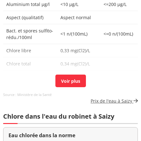
Aluminium total µg/l
<10 µg/L
<=200 µg/L
Aspect (qualitatif)
Aspect normal
Bact. et spores sulfito-
<1 n/(100mL)
<=0 n/(100mL)
rédu./100ml
Chlore libre
0,33 mg(Cl2)/L
Chlore total
0,34 mg(Cl2)/L
Aucun
Couleur (qualitatif)
changement
anormal
Source : Ministère de la Santé
Prix de l'eau à Saizy
Bactéries coliformes
<1 n/(100mL)
<=0 n/(100mL)
/100ml-MS
Chlore dans l'eau du robinet à Saizy
Fer total
<10 µg/L
<=200 µg/L
Eau chlorée dans la norme
Bact. aér. revivifiables
<1 n/mL