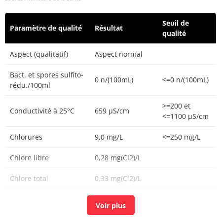
Seuil de
Paramètre de qualité
Résultat
qualité
Aspect (qualitatif)
Aspect normal
Bact. et spores sulfito-
0 n/(100mL)
<=0 n/(100mL)
rédu./100ml
>=200 et
Conductivité à 25°C
659 µS/cm
<=1100 µS/cm
Chlorures
9,0 mg/L
<=250 mg/L
Chlore libre
0,28 mg(Cl2)/L
Chlore total
0,33 mg(Cl2)/L
Carbone organique
0,79 mg(C)/L
<=2 mg(C)/L
total