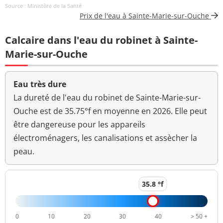
Source : Ministère de la Santé
Aucun
Prix de l'eau à Sainte-Marie-sur-Ouche
Couleur (qualitatif)
changement
anormal
Calcaire dans l'eau du robinet à Sainte-
Bactéries coliformes
Marie-sur-Ouche
0 n/(100mL)
<=0 n/(100mL)
/100ml-MS
Bact. aér. revivifiables
Eau très dure
0 n/mL
à 22°-68h
La dureté de l'eau du robinet de Sainte-Marie-sur-
Ouche est de 35.75°f en moyenne en 2026. Elle peut
Bact. aér. revivifiables
0 n/mL
être dangereuse pour les appareils
à 36°-44h
électroménagers, les canalisations et assècher la
Ammonium (en NH4)
<0,01 mg/L
<=0,1 mg/L
peau.
Changement
Odeur (qualitatif)
anormal
35.8 °f
>=6,5 et <=9
pH
7,4 unité pH
unité pH
0
10
20
30
40
> 50 +