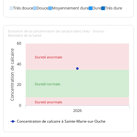
Changement
Saveur (qualitatif)
Très douce
Douce
Moyennement dure
Dure
Très dure
anormal
Sulfates
27,7 mg/L
<=250 mg/L
Evolution de la concentration de calcaire dans l'eau - Source :
Titre alcalimétrique
Ministère de la Santé
31,45 °f
complet
60
Concentration de calcaire
Température de l'eau
15,0 °C
<=25 °C
Dureté anormale
40
Température de
20,7 °C
mesure du pH
20
Dureté normale
Titre hydrotimétrique
36,1 °f
Turbidité
Dureté anormale
<0,50 NFU
<=2 NFU
0
néphélométrique NFU
2026
Concentration de calcaire à Sainte-Marie-sur-Ouche