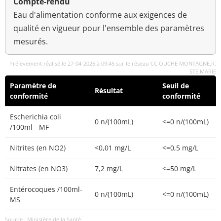
Compte-rendu
Eau d'alimentation conforme aux exigences de
qualité en vigueur pour l'ensemble des paramètres
mesurés.
Prélèvement réalisé le 27-04-2026 à 09:45 sur le réseau CC OUCHE MONTAGNE,R.
STE MARIE
Paramètre de
Seuil de
Résultat
conformité
conformité
Escherichia coli
0 n/(100mL)
<=0 n/(100mL)
/100ml - MF
Nitrites (en NO2)
<0,01 mg/L
<=0,5 mg/L
Nitrates (en NO3)
7,2 mg/L
<=50 mg/L
Entérocoques /100ml-
0 n/(100mL)
<=0 n/(100mL)
MS
Source : Ministère de la Santé