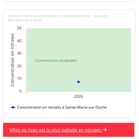
Evolution de la concentration en nitrates dans l'eau - Source :
Ministère de la Santé
50
Concentration en nitrates
40
30
Concentration acceptable
20
10
0
2026
Concentration en nitrates à Sainte-Marie-sur-Ouche
Villes où l'eau est la plus polluée en nitrates