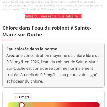
La dureté de l’eau est mesurée en degrés français (°f), sachant qu’un degré
français correspond à 10 mg de calcaire par litre. Une eau est considérée comme
douce jusqu’à 15°f. Au-delà de 25°f, elle est qualifiée de dure.
Villes où l'eau est la plus calcaire
Chlore dans l'eau du robinet à Sainte-
Marie-sur-Ouche
Eau chlorée dans la norme
Avec une concentration moyenne de chlore libre de
0.31 mg/L en 2026, l'eau du robinet de Sainte-Marie-
sur-Ouche est considérée comme normalement
traitée. Au-delà de 0.3 mg/L, l'eau peut avoir le goût
et l'odeur du chlore.
0.31 mg/L