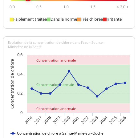
0.0
0.5
1.0
1.5
> 2.0 +
Faiblement traitée
Dans la norme
Très chlorée
Irritante
Evolution de la concentration de chlore dans l'eau - Source :
Ministère de la Santé
0,6
Concentration anormale
Concentration de chlore
0,4
Concentration normale
0,2
Concentration anormale
0
2024
2017
2021
2025
2018
2022
2026
2019
2023
2016
2020
Concentration de chlore à Sainte-Marie-sur-Ouche