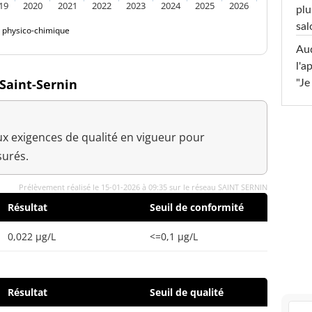
19
2020
2021
2022
2023
2024
2025
2026
plu
sal
é physico-chimique
Au
l'a
 Saint-Sernin
"Je
x exigences de qualité en vigueur pour
urés.
Prélèvement réalisé le 15-01-2026 à 09:35 sur le réseau SAINT SERNIN
Résultat
Seuil de conformité
0,022 µg/L
<=0,1 µg/L
Résultat
Seuil de qualité