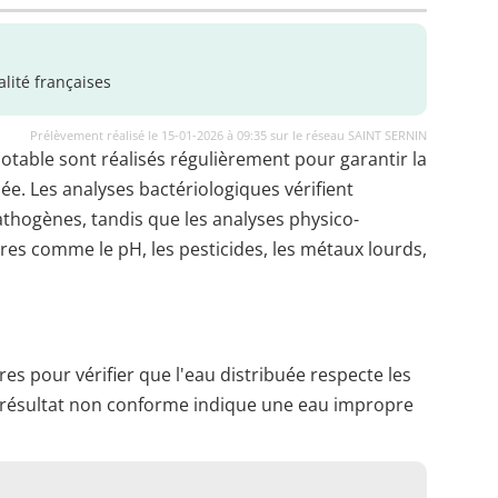
lité françaises
Prélèvement réalisé le 15-01-2026 à 09:35 sur le réseau SAINT SERNIN
potable sont réalisés régulièrement pour garantir la
uée. Les analyses bactériologiques vérifient
thogènes, tandis que les analyses physico-
es comme le pH, les pesticides, les métaux lourds,
es pour vérifier que l'eau distribuée respecte les
 résultat non conforme indique une eau impropre