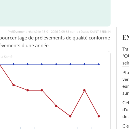
Prélèvement réalisé le 15-01-2026 à 09:35 sur le réseau SAINT SERNIN
E
 pourcentage de prélèvements de qualité conforme
lèvements d'une année.
Tra
"OU
 la Santé
sel
Plu
ver
eur
sur
Cet
d'u
de 
C'e