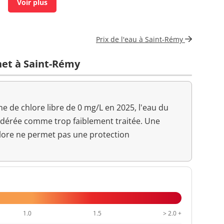
<1 n/(100mL)
<=0 n/(100mL)
<1 n/mL
Prix de l'eau à Saint-Rémy
1 n/mL
net à Saint-Rémy
<0,01 mg/L
<=0,1 mg/L
Aucun changement
 de chlore libre de 0 mg/L en 2025, l'eau du
anormal
idérée comme trop faiblement traitée. Une
7,8 unité pH
>=6,5 et <=9 unité pH
lore ne permet pas une protection
Aucun changement
anormal
10,7 °C
<=25 °C
0,1 NFU
<=2 NFU
1.0
1.5
> 2.0 +