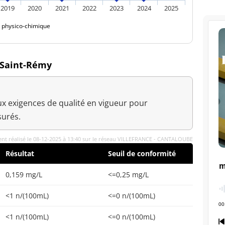
2019
2020
2021
2022
2023
2024
2025
é physico-chimique
à Saint-Rémy
x exigences de qualité en vigueur pour
urés.
nt réalisé le 08-12-2025 à 13:40 sur le réseau VILLEFRANCE - CANTALOUBE
Résultat
Seuil de conformité
0,159 mg/L
<=0,25 mg/L
<1 n/(100mL)
<=0 n/(100mL)
<1 n/(100mL)
<=0 n/(100mL)