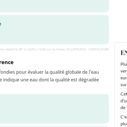
e
nt réalisé le 08-12-2025 à 13:40 sur le réseau VILLEFRANCE - CANTALOUBE
E
érence
Plu
dies pour évaluer la qualité globale de l'eau
ver
eur
 indique une eau dont la qualité est dégradée
sur
Cet
d'u
de 
C'e
plu