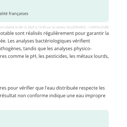
lité françaises
nt réalisé le 08-12-2025 à 13:40 sur le réseau VILLEFRANCE - CANTALOUBE
potable sont réalisés régulièrement pour garantir la
uée. Les analyses bactériologiques vérifient
thogènes, tandis que les analyses physico-
es comme le pH, les pesticides, les métaux lourds,
es pour vérifier que l'eau distribuée respecte les
 résultat non conforme indique une eau impropre