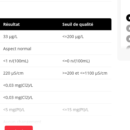
Résultat
Seuil de qualité
33 µg/L
<=200 µg/L
Aspect normal
<1 n/(100mL)
<=0 n/(100mL)
220 µS/cm
>=200 et <=1100 µS/cm
<0,03 mg(Cl2)/L
<0,03 mg(Cl2)/L
<5 mg(Pt)/L
<=15 mg(Pt)/L
Aucun changement
anormal