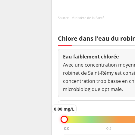
Bactéries coliformes /100ml-MS
Source : Ministère de la Santé
Bact. aér. revivifiables à 22°-68h
Bact. aér. revivifiables à 36°-44h
Chlore dans l'eau du robi
Ammonium (en NH4)
Eau faiblement chlorée
Odeur (qualitatif)
Avec une concentration moyenne
robinet de Saint-Rémy est cons
pH
concentration trop basse en ch
microbiologique optimale.
Saveur (qualitatif)
0.00 mg/L
Température de l'eau
Turbidité néphélométrique NFU
0.0
0.5