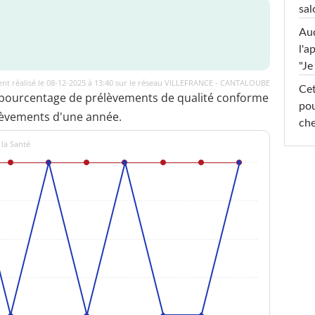
sal
Au
l'a
"Je
nt réalisé le 08-12-2025 à 13:40 sur le réseau VILLEFRANCE - CANTALOUBE
Cet
 pourcentage de prélèvements de qualité conforme
pou
lèvements d'une année.
che
 la Santé