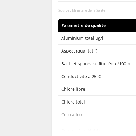
Source : Ministère de la Santé
Paramètre de qualité
Aluminium total µg/l
Aspect (qualitatif)
Bact. et spores sulfito-rédu./100ml
Conductivité à 25°C
Chlore libre
Chlore total
Coloration
Couleur (qualitatif)