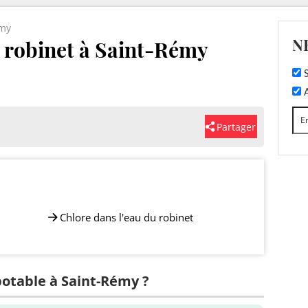
émy
N
u robinet à Saint-Rémy
S
A
Partager
Chlore dans l'eau du robinet
 potable à Saint-Rémy ?