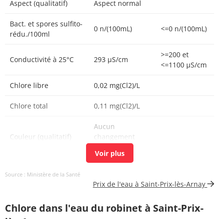
Aspect (qualitatif)
Aspect normal
Bact. et spores sulfito-
0 n/(100mL)
<=0 n/(100mL)
rédu./100ml
>=200 et
Conductivité à 25°C
293 µS/cm
<=1100 µS/cm
Chlore libre
0,02 mg(Cl2)/L
Chlore total
0,11 mg(Cl2)/L
Aucun
Couleur (qualitatif)
changement
anormal
Bactéries coliformes
0 n/(100mL)
<=0 n/(100mL)
Source : Ministère de la Santé
/100ml-MS
Prix de l'eau à Saint-Prix-lès-Arnay
Bact. aér. revivifiables
0 n/mL
Chlore dans l'eau du robinet à Saint-Prix-
à 22°-68h