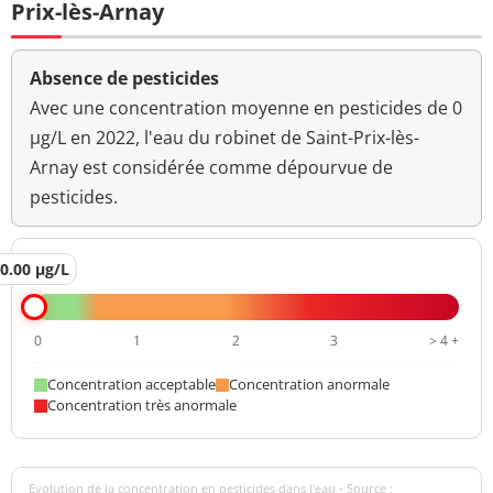
Prix-lès-Arnay
Absence de pesticides
Avec une concentration moyenne en pesticides de 0
µg/L en 2022, l'eau du robinet de Saint-Prix-lès-
Arnay est considérée comme dépourvue de
pesticides.
0.00 µg/L
0
1
2
3
> 4 +
Concentration acceptable
Concentration anormale
Concentration très anormale
Evolution de la concentration en pesticides dans l'eau - Source :