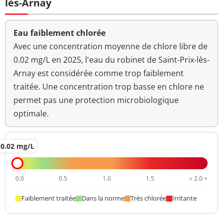
lès-Arnay
Bact. aér. revivifiables
1 n/mL
à 36°-44h
Eau faiblement chlorée
Ammonium (en NH4)
0,01 mg/L
<=0,1 mg/L
Avec une concentration moyenne de chlore libre de
0.02 mg/L en 2025, l'eau du robinet de Saint-Prix-lès-
Aucun
Arnay est considérée comme trop faiblement
Odeur (qualitatif)
changement
anormal
traitée. Une concentration trop basse en chlore ne
permet pas une protection microbiologique
>=6,5 et <=9
pH
8,1 unité pH
optimale.
unité pH
Aucun
0.02 mg/L
Saveur (qualitatif)
changement
anormal
Température de l'eau
19,0 °C
<=25 °C
0.0
0.5
1.0
1.5
> 2.0 +
Température de
Faiblement traitée
Dans la norme
Très chlorée
Irritante
19,5 °C
mesure du pH