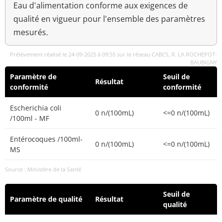
Eau d'alimentation conforme aux exigences de
qualité en vigueur pour l'ensemble des paramètres
mesurés.
Prélèvement réalisé le 24-09-2025 à 09:55 sur le réseau CABCS, R. LA ROCHEPOT-
BAUBIGNY
Paramètre de
Seuil de
Résultat
conformité
conformité
Escherichia coli
0 n/(100mL)
<=0 n/(100mL)
/100ml - MF
Entérocoques /100ml-
0 n/(100mL)
<=0 n/(100mL)
MS
Source : Ministère de la Santé
Seuil de
Paramètre de qualité
Résultat
qualité