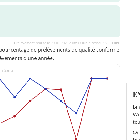
Prélèvement réalisé le 29-01-2026 à 08:09 sur le réseau SVL LOIRE
 pourcentage de prélèvements de qualité conforme
lèvements d'une année.
 la Santé
E
Le 
Win
tou
On 