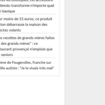
tes les boutiques, cet accessoire
ttendu transforme n'importe quel
n basique
r moins de 15 euros, ce produit
ion débarrasse la maison des
ectes volants
s recettes de grands-mères faites
 des grands-mères" : ce
taurant provençal n'emploie que
 seniors
ène de Fougerolles, franche sur
fille autiste : "Je le vivais très mal"