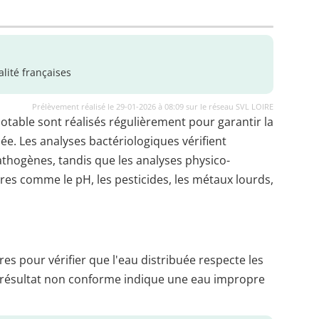
lité françaises
Prélèvement réalisé le 29-01-2026 à 08:09 sur le réseau SVL LOIRE
potable sont réalisés régulièrement pour garantir la
uée. Les analyses bactériologiques vérifient
thogènes, tandis que les analyses physico-
es comme le pH, les pesticides, les métaux lourds,
es pour vérifier que l'eau distribuée respecte les
 résultat non conforme indique une eau impropre