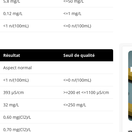
5,8 mg/L
<=50 mg/L
0,12 mg/L
<=1 mg/L
<1 n/(100mL)
<=0 n/(100mL)
Résultat
Seuil de qualité
Aspect normal
<1 n/(100mL)
<=0 n/(100mL)
393 µS/cm
>=200 et <=1100 µS/cm
32 mg/L
<=250 mg/L
0,60 mg(Cl2)/L
0,70 mg(Cl2)/L