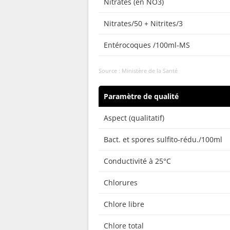
Nitrates (en NO3)
Nitrates/50 + Nitrites/3
Entérocoques /100ml-MS
Source : Ministère de la Santé
Paramètre de qualité
Aspect (qualitatif)
Bact. et spores sulfito-rédu./100ml
Conductivité à 25°C
Chlorures
Chlore libre
Chlore total