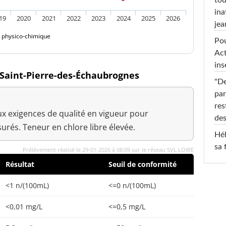
tou
ina
19
2020
2021
2022
2023
2024
2025
2026
jea
é physico-chimique
Pou
Act
ins
à Saint-Pierre-des-Échaubrognes
"De
par
res
x exigences de qualité en vigueur pour
des
rés. Teneur en chlore libre élevée.
Hél
sa 
Prélèvement réalisé le 29-01-2026 à 08:09 sur le réseau SVL LOIRE
Résultat
Seuil de conformité
<1 n/(100mL)
<=0 n/(100mL)
<0,01 mg/L
<=0,5 mg/L