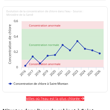
Evolution de la concentration de chlore dans l'eau - Source :
Ministère de la Santé
0,6
Concentration anormale
Concentration de chlore
0,4
Concentration normale
0,2
Concentration anormale
0
2024
2017
2021
2025
2018
2022
2026
2019
2023
2016
2020
Concentration de chlore à Saint-Montan
Villes où l'eau est la plus chlorée