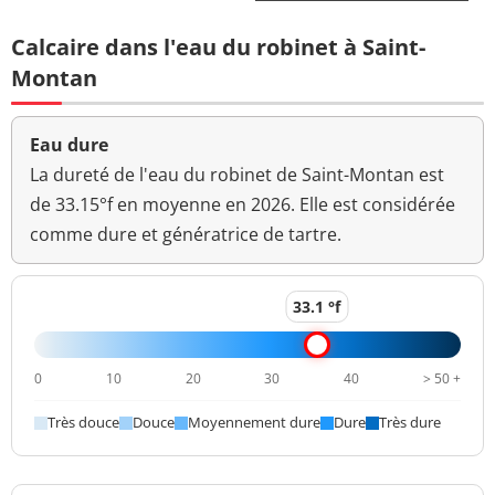
Coloration
<5 mg(Pt)/L
<=15 mg(Pt)/L
Calcaire dans l'eau du robinet à Saint-
Aucun
Montan
Couleur (qualitatif)
changement
anormal
Eau dure
Bactéries coliformes
La dureté de l'eau du robinet de Saint-Montan est
<1 n/(100mL)
<=0 n/(100mL)
/100ml-MS
de 33.15°f en moyenne en 2026. Elle est considérée
comme dure et génératrice de tartre.
Bact. aér. revivifiables
<1 n/mL
à 22°-68h
Bact. aér. revivifiables
33.1 °f
<1 n/mL
à 36°-44h
Magnésium
5,6 mg(Mg)/L
0
10
20
30
40
> 50 +
Ammonium (en NH4)
<0,01 mg/L
<=0,1 mg/L
Très douce
Douce
Moyennement dure
Dure
Très dure
Aucun
Odeur (qualitatif)
changement