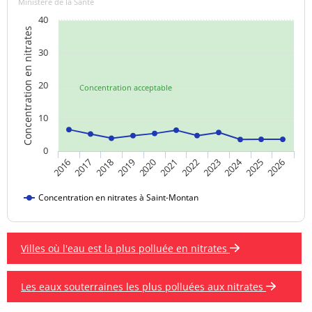
Ministère de la Santé
40
Concentration en nitrates
30
20
Concentration acceptable
10
0
2024
2019
2021
2023
2025
2016
2018
2020
2022
2026
2017
Concentration en nitrates à Saint-Montan
Villes où l'eau est la plus polluée en nitrates
Les eaux souterraines les plus polluées aux nitrates