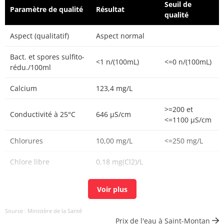
Seuil de
Paramètre de qualité
Résultat
qualité
Aspect (qualitatif)
Aspect normal
Bact. et spores sulfito-
<1 n/(100mL)
<=0 n/(100mL)
rédu./100ml
Calcium
123,4 mg/L
>=200 et
Conductivité à 25°C
646 µS/cm
<=1100 µS/cm
Chlorures
10,00 mg/L
<=250 mg/L
Chlore libre
0,18 mg(Cl2)/L
Chlore total
0,25 mg(Cl2)/L
Carbone organique
0,86 mg(C)/L
<=2 mg(C)/L
Source : Ministère de la Santé
total
Prix de l'eau à Saint-Montan