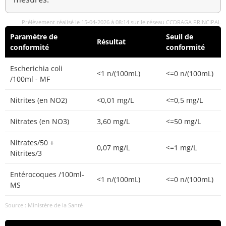
Prélèvement réalisé le 15-04-2026 à 08:14 sur le réseau CCDRAGA PRINCIPAL
Paramètre de
Seuil de
Résultat
conformité
conformité
Escherichia coli
<1 n/(100mL)
<=0 n/(100mL)
/100ml - MF
Nitrites (en NO2)
<0,01 mg/L
<=0,5 mg/L
Nitrates (en NO3)
3,60 mg/L
<=50 mg/L
Nitrates/50 +
0,07 mg/L
<=1 mg/L
Nitrites/3
Entérocoques /100ml-
<1 n/(100mL)
<=0 n/(100mL)
MS
Source : Ministère de la Santé