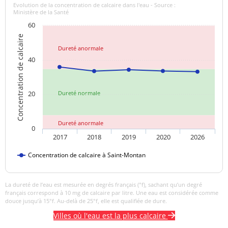
Evolution de la concentration de calcaire dans l'eau - Source :
anormal
Ministère de la Santé
60
>=6,5 et <=9
pH
7,3 unité pH
Concentration de calcaire
unité pH
Dureté anormale
40
Aucun
Saveur (qualitatif)
changement
anormal
20
Dureté normale
Sulfates
18,30 mg/L
<=250 mg/L
Dureté anormale
Titre alcalimétrique
0
32,50 °f
complet
2017
2018
2019
2020
2026
Concentration de calcaire à Saint-Montan
Température de l'eau
14,2 °C
<=25 °C
Titre hydrotimétrique
33,15 °f
La dureté de l’eau est mesurée en degrés français (°f), sachant qu’un degré
français correspond à 10 mg de calcaire par litre. Une eau est considérée comme
Turbidité
douce jusqu’à 15°f. Au-delà de 25°f, elle est qualifiée de dure.
0,12 NFU
<=2 NFU
néphélométrique NFU
Villes où l'eau est la plus calcaire