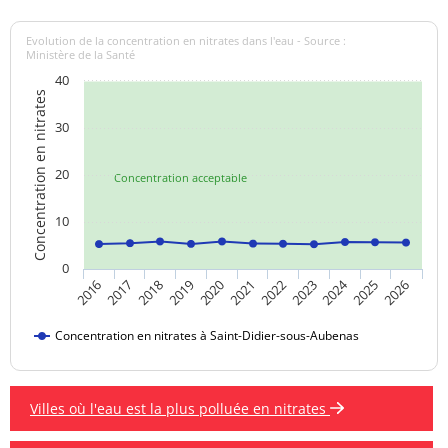
Evolution de la concentration en nitrates dans l'eau - Source :
Ministère de la Santé
40
Concentration en nitrates
30
20
Concentration acceptable
10
0
2024
2019
2021
2023
2025
2016
2018
2020
2022
2026
2017
Concentration en nitrates à Saint-Didier-sous-Aubenas
Villes où l'eau est la plus polluée en nitrates