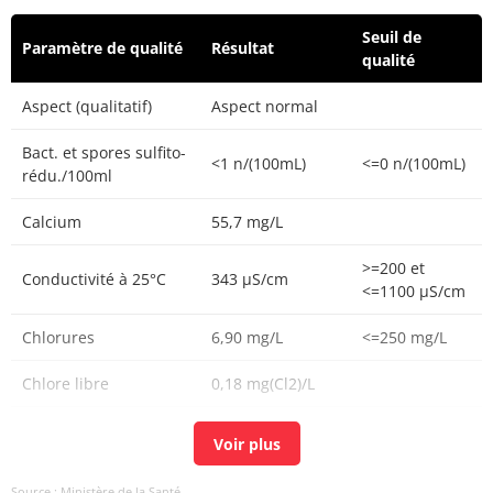
Seuil de
Paramètre de qualité
Résultat
qualité
Aspect (qualitatif)
Aspect normal
Bact. et spores sulfito-
<1 n/(100mL)
<=0 n/(100mL)
rédu./100ml
Calcium
55,7 mg/L
>=200 et
Conductivité à 25°C
343 µS/cm
<=1100 µS/cm
Chlorures
6,90 mg/L
<=250 mg/L
Chlore libre
0,18 mg(Cl2)/L
Chlore total
0,20 mg(Cl2)/L
Carbone organique
0,24 mg(C)/L
<=2 mg(C)/L
Source : Ministère de la Santé