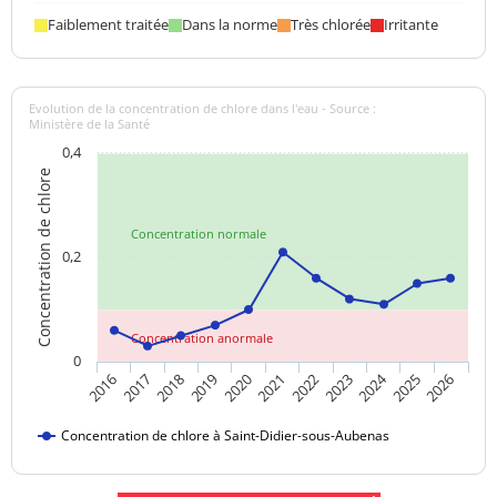
Faiblement traitée
Dans la norme
Très chlorée
Irritante
Evolution de la concentration de chlore dans l'eau - Source :
Ministère de la Santé
0,4
Concentration de chlore
Concentration normale
0,2
Concentration anormale
0
2024
2017
2021
2025
2018
2022
2026
2019
2023
2016
2020
Concentration de chlore à Saint-Didier-sous-Aubenas