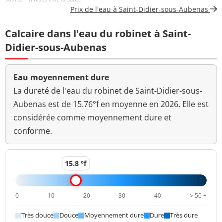
total
Prix de l'eau à Saint-Didier-sous-Aubenas
Coloration
<5 mg(Pt)/L
<=15 mg(Pt)/L
Calcaire dans l'eau du robinet à Saint-
Aucun
Didier-sous-Aubenas
Couleur (qualitatif)
changement
anormal
Eau moyennement dure
Bactéries coliformes
La dureté de l'eau du robinet de Saint-Didier-sous-
<1 n/(100mL)
<=0 n/(100mL)
/100ml-MS
Aubenas est de 15.76°f en moyenne en 2026. Elle est
considérée comme moyennement dure et
Bact. aér. revivifiables
<1 n/mL
à 22°-68h
conforme.
Bact. aér. revivifiables
<1 n/mL
à 36°-44h
15.8 °f
Magnésium
3,5 mg(Mg)/L
0
10
20
30
40
> 50 +
Ammonium (en NH4)
<0,01 mg/L
<=0,1 mg/L
Très douce
Douce
Moyennement dure
Dure
Très dure
Aucun