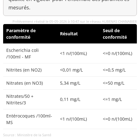
mesurés.
Prélèvement réalisé le 05-05-2026 à 10:47 sur le réseau AUBENAS CHANABIER
Paramètre de
Seuil de
Résultat
conformité
conformité
Escherichia coli
<1 n/(100mL)
<=0 n/(100mL)
/100ml - MF
Nitrites (en NO2)
<0,01 mg/L
<=0,5 mg/L
Nitrates (en NO3)
5,34 mg/L
<=50 mg/L
Nitrates/50 +
0,11 mg/L
<=1 mg/L
Nitrites/3
Entérocoques /100ml-
<1 n/(100mL)
<=0 n/(100mL)
MS
Source : Ministère de la Santé