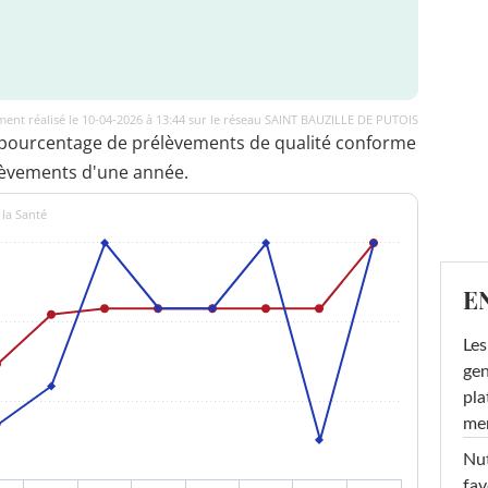
ent réalisé le 10-04-2026 à 13:44 sur le réseau SAINT BAUZILLE DE PUTOIS
 pourcentage de prélèvements de qualité conforme
lèvements d'une année.
 la Santé
E
Les
gen
pla
men
Nut
fav