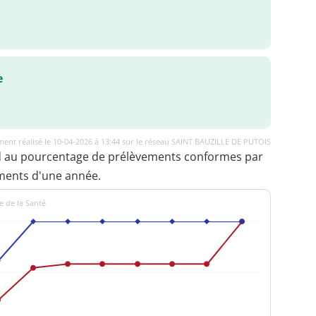
e
ent réalisé le 10-04-2026 à 13:44 sur le réseau SAINT BAUZILLE DE PUTOIS
d au pourcentage de prélèvements conformes par
ments d'une année.
e de la Santé