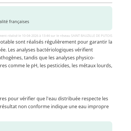
lité françaises
ent réalisé le 10-04-2026 à 13:44 sur le réseau SAINT BAUZILLE DE PUTOIS
potable sont réalisés régulièrement pour garantir la
uée. Les analyses bactériologiques vérifient
thogènes, tandis que les analyses physico-
es comme le pH, les pesticides, les métaux lourds,
es pour vérifier que l'eau distribuée respecte les
 résultat non conforme indique une eau impropre