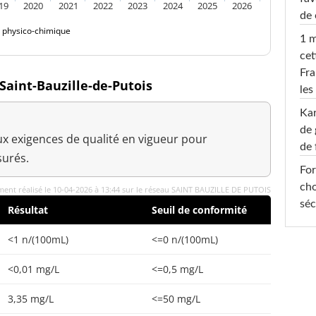
19
2020
2021
2022
2023
2024
2025
2026
de 
é physico-chimique
1 m
cet
Fra
 Saint-Bauzille-de-Putois
les
Ka
de 
x exigences de qualité en vigueur pour
de 
urés.
For
cho
ent réalisé le 10-04-2026 à 13:44 sur le réseau SAINT BAUZILLE DE PUTOIS
séc
Résultat
Seuil de conformité
<1 n/(100mL)
<=0 n/(100mL)
<0,01 mg/L
<=0,5 mg/L
3,35 mg/L
<=50 mg/L