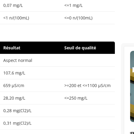
0,07 mg/L
<=1 mg/L
<1 n/(100mL)
<=0 n/(100mL)
Résultat
Seuil de qualité
Aspect normal
107,6 mg/L
659 µS/cm
>=200 et <=1100 µS/cm
28,20 mg/L
<=250 mg/L
0,28 mg(Cl2)/L
0,31 mg(Cl2)/L