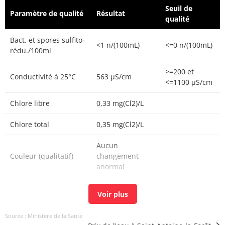
Seuil de
Paramètre de qualité
Résultat
qualité
Bact. et spores sulfito-
<1 n/(100mL)
<=0 n/(100mL)
rédu./100ml
>=200 et
Conductivité à 25°C
563 µS/cm
<=1100 µS/cm
Chlore libre
0,33 mg(Cl2)/L
Chlore total
0,35 mg(Cl2)/L
Aucun
Couleur (qualitatif)
changement
anormal
Bactéries coliformes
<1 n/(100mL)
<=0 n/(100mL)
/100ml-MS
Source : Ministère de la Santé
Bact. aér. revivifiables
<1 n/mL