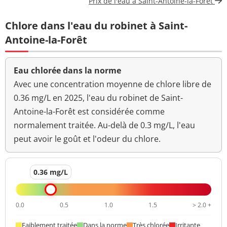
Prix de l'eau à Saint-Antoine-la-Forêt
à 22°-68h
Chlore dans l'eau du robinet à Saint-
Bact. aér. revivifiables
<1 n/mL
à 36°-44h
Antoine-la-Forêt
Ammonium (en NH4)
<0,020 mg/L
<=0,1 mg/L
Eau chlorée dans la norme
Aucun
Avec une concentration moyenne de chlore libre de
Odeur (qualitatif)
changement
0.36 mg/L en 2025, l'eau du robinet de Saint-
anormal
Antoine-la-Forêt est considérée comme
>=6,5 et <=9
normalement traitée. Au-delà de 0.3 mg/L, l'eau
pH
7,6 unité pH
unité pH
peut avoir le goût et l'odeur du chlore.
Aucun
Saveur (qualitatif)
changement
0.36 mg/L
anormal
Température de l'eau
16 °C
<=25 °C
0.0
0.5
1.0
1.5
> 2.0 +
Turbidité
0,20 NFU
<=2 NFU
Faiblement traitée
Dans la norme
Très chlorée
Irritante