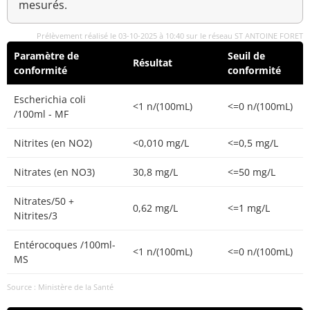
mesurés.
Prélèvement réalisé le 03-10-2025 à 10:40 sur le réseau ST ANTOINE FORET
Paramètre de
Seuil de
Résultat
conformité
conformité
Escherichia coli
<1 n/(100mL)
<=0 n/(100mL)
/100ml - MF
Nitrites (en NO2)
<0,010 mg/L
<=0,5 mg/L
Nitrates (en NO3)
30,8 mg/L
<=50 mg/L
Nitrates/50 +
0,62 mg/L
<=1 mg/L
Nitrites/3
Entérocoques /100ml-
<1 n/(100mL)
<=0 n/(100mL)
MS
Source : Ministère de la Santé