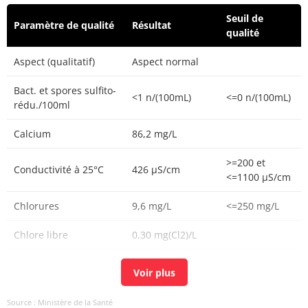
Seuil de
Paramètre de qualité
Résultat
qualité
Aspect (qualitatif)
Aspect normal
Bact. et spores sulfito-
<1 n/(100mL)
<=0 n/(100mL)
rédu./100ml
Calcium
86,2 mg/L
>=200 et
Conductivité à 25°C
426 µS/cm
<=1100 µS/cm
Chlorures
9,6 mg/L
<=250 mg/L
Chlore libre
0,30 mg(Cl2)/L
Chlore total
0,33 mg(Cl2)/L
Bioxyde de chlore
N.M. mg/L
Source : Ministère de la Santé
mg/L ClO2