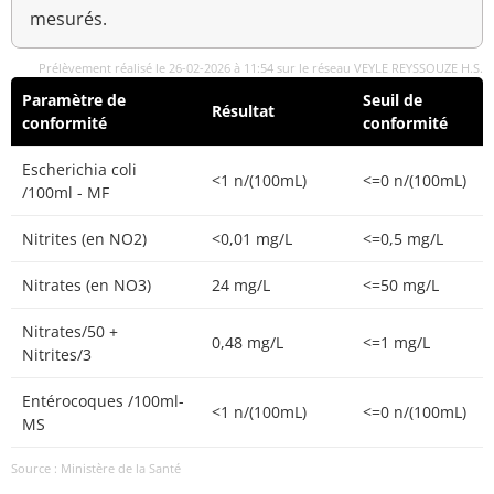
mesurés.
Prélèvement réalisé le 26-02-2026 à 11:54 sur le réseau VEYLE REYSSOUZE H.S.
Paramètre de
Seuil de
Résultat
conformité
conformité
Escherichia coli
<1 n/(100mL)
<=0 n/(100mL)
/100ml - MF
Nitrites (en NO2)
<0,01 mg/L
<=0,5 mg/L
Nitrates (en NO3)
24 mg/L
<=50 mg/L
Nitrates/50 +
0,48 mg/L
<=1 mg/L
Nitrites/3
Entérocoques /100ml-
<1 n/(100mL)
<=0 n/(100mL)
MS
Source : Ministère de la Santé