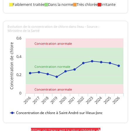
Faiblement traitée
Dans la norme
Très chlorée
Irritante
Evolution de la concentration de chlore dans l'eau - Source :
Ministère de la Santé
0,6
Concentration anormale
Concentration de chlore
0,4
Concentration normale
0,2
Concentration anormale
0
2024
2017
2021
2025
2018
2022
2026
2019
2023
2016
2020
Concentration de chlore à Saint-André-sur-Vieux-Jonc
Villes où l'eau est la plus chlorée