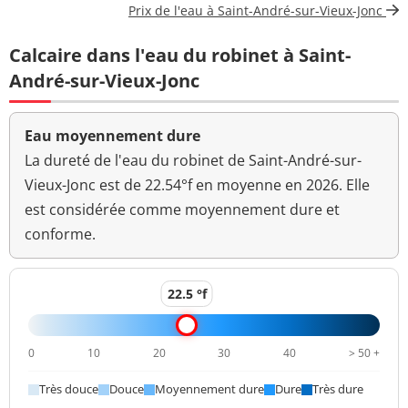
Prix de l'eau à Saint-André-sur-Vieux-Jonc
Carbone organique
<0,2 mg(C)/L
<=2 mg(C)/L
Calcaire dans l'eau du robinet à Saint-
total
André-sur-Vieux-Jonc
Coloration
<5 mg(Pt)/L
<=15 mg(Pt)/L
Bactéries coliformes
Eau moyennement dure
<1 n/(100mL)
<=0 n/(100mL)
/100ml-MS
La dureté de l'eau du robinet de Saint-André-sur-
Vieux-Jonc est de 22.54°f en moyenne en 2026. Elle
Bact. aér. revivifiables
<1 n/mL
est considérée comme moyennement dure et
à 22°-68h
conforme.
Bact. aér. revivifiables
<1 n/mL
à 36°-44h
22.5 °f
Magnésium
2,4 mg(Mg)/L
Ammonium (en NH4)
<0,05 mg/L
<=0,1 mg/L
0
10
20
30
40
> 50 +
Aucun
Très douce
Douce
Moyennement dure
Dure
Très dure
Odeur (qualitatif)
changement