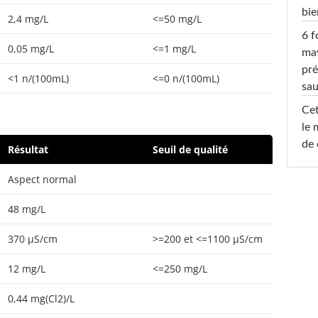
bi
2,4 mg/L
<=50 mg/L
6 f
0,05 mg/L
<=1 mg/L
ma
pré
<1 n/(100mL)
<=0 n/(100mL)
sa
Cet
le 
de 
Résultat
Seuil de qualité
Aspect normal
48 mg/L
370 µS/cm
>=200 et <=1100 µS/cm
12 mg/L
<=250 mg/L
0,44 mg(Cl2)/L