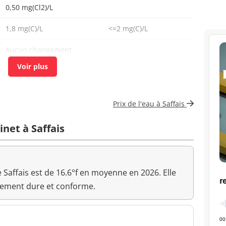
0,50 mg(Cl2)/L
1,8 mg(C)/L
<=2 mg(C)/L
Aucun changement
anormal
<1 n/(100mL)
<=0 n/(100mL)
<1 n/mL
Prix de l'eau à Saffais
<1 n/mL
inet à Saffais
11 mg(Mg)/L
<0,05 mg/L
<=0,1 mg/L
 Saffais est de 16.6°f en moyenne en 2026. Elle
ement dure et conforme.
7,4 unité pH
>=6,5 et <=9 unité pH
Changement anormal