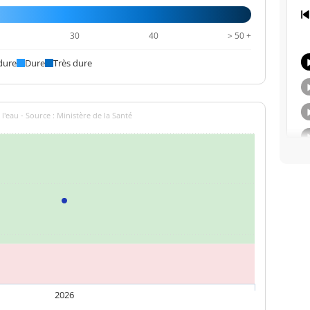
39 mg/L
<=250 mg/L
12,9 °f
0
30
40
> 50 +
dure
11,3 °C
Dure
Très dure
<=25 °C
16,6 °f
l'eau - Source : Ministère de la Santé
<0,1 NFU
<=2 NFU
2026