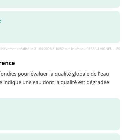
e
rélèvement réalisé le 21-04-2026 à 10:52 sur le réseau RESEAU VIGNEULLES
érence
dies pour évaluer la qualité globale de l'eau
 indique une eau dont la qualité est dégradée