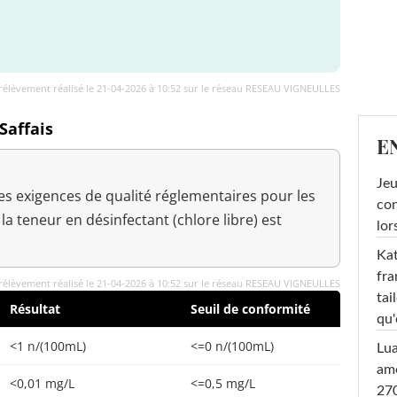
rélèvement réalisé le 21-04-2026 à 10:52 sur le réseau RESEAU VIGNEULLES
Saffais
E
Jeu
es exigences de qualité réglementaires pour les
con
a teneur en désinfectant (chlore libre) est
lor
Kat
fra
rélèvement réalisé le 21-04-2026 à 10:52 sur le réseau RESEAU VIGNEULLES
tai
Résultat
Seuil de conformité
qu'
<1 n/(100mL)
<=0 n/(100mL)
Lu
amo
<0,01 mg/L
<=0,5 mg/L
270