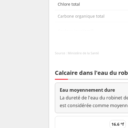
Chlore total
Carbone organique total
Couleur (qualitatif)
Bactéries coliformes /100ml-MS
Source : Ministère de la Santé
Bact. aér. revivifiables à 22°-68h
Bact. aér. revivifiables à 36°-44h
Calcaire dans l'eau du rob
Magnésium
Eau moyennement dure
Ammonium (en NH4)
La dureté de l'eau du robinet de
est considérée comme moyenn
pH
Saveur (qualitatif)
16.6 °f