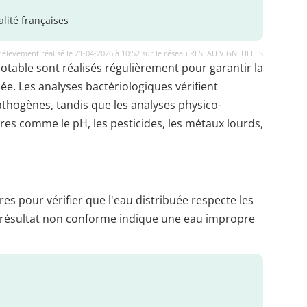
lité françaises
rélèvement réalisé le 21-04-2026 à 10:52 sur le réseau RESEAU VIGNEULLES
potable sont réalisés régulièrement pour garantir la
uée. Les analyses bactériologiques vérifient
thogènes, tandis que les analyses physico-
es comme le pH, les pesticides, les métaux lourds,
es pour vérifier que l'eau distribuée respecte les
 résultat non conforme indique une eau impropre