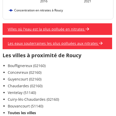
2016
2021
Concentration en nitrates à Roucy
Villes où l'eau est la plus polluée en nitrates
Les eaux souterraines les plus polluées aux nitrates
Les villes à proximité de Roucy
Bouffignereux (02160)
Concevreux (02160)
Guyencourt (02160)
Chaudardes (02160)
Ventelay (51140)
Cuiry-lès-Chaudardes (02160)
Bouvancourt (51140)
Toutes les villes