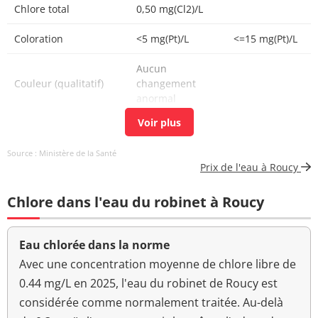
Chlore total
0,50 mg(Cl2)/L
Coloration
<5 mg(Pt)/L
<=15 mg(Pt)/L
Aucun
Couleur (qualitatif)
changement
anormal
Bactéries coliformes
0 n/(100mL)
<=0 n/(100mL)
/100ml-MS
Source : Ministère de la Santé
Prix de l'eau à Roucy
Bact. aér. revivifiables
<1 n/mL
à 22°-68h
Chlore dans l'eau du robinet à Roucy
Bact. aér. revivifiables
5 n/mL
à 36°-44h
Eau chlorée dans la norme
Ammonium (en NH4)
<0,050 mg/L
<=0,1 mg/L
Avec une concentration moyenne de chlore libre de
0.44 mg/L en 2025, l'eau du robinet de Roucy est
Aucun
considérée comme normalement traitée. Au-delà
Odeur (qualitatif)
changement