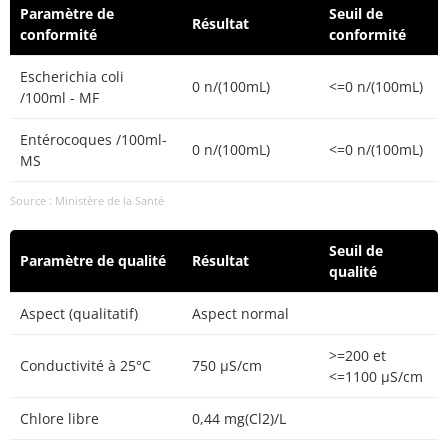
Paramètre de
Seuil de
Résultat
conformité
conformité
Escherichia coli
0 n/(100mL)
<=0 n/(100mL)
/100ml - MF
Entérocoques /100ml-
0 n/(100mL)
<=0 n/(100mL)
MS
Source : Ministère de la Santé
Seuil de
Paramètre de qualité
Résultat
qualité
Aspect (qualitatif)
Aspect normal
>=200 et
Conductivité à 25°C
750 µS/cm
<=1100 µS/cm
Chlore libre
0,44 mg(Cl2)/L