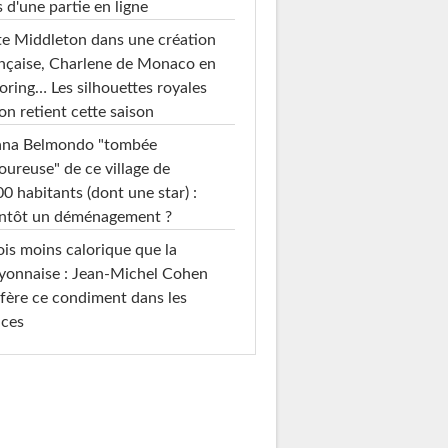
s d'une partie en ligne
e Middleton dans une création
nçaise, Charlene de Monaco en
loring… Les silhouettes royales
on retient cette saison
ana Belmondo "tombée
ureuse" de ce village de
0 habitants (dont une star) :
entôt un déménagement ?
ois moins calorique que la
yonnaise : Jean-Michel Cohen
fère ce condiment dans les
uces