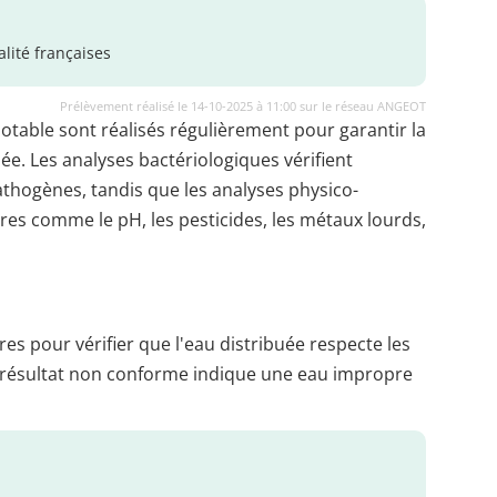
lité françaises
Prélèvement réalisé le 14-10-2025 à 11:00 sur le réseau ANGEOT
potable sont réalisés régulièrement pour garantir la
uée. Les analyses bactériologiques vérifient
thogènes, tandis que les analyses physico-
es comme le pH, les pesticides, les métaux lourds,
es pour vérifier que l'eau distribuée respecte les
 résultat non conforme indique une eau impropre