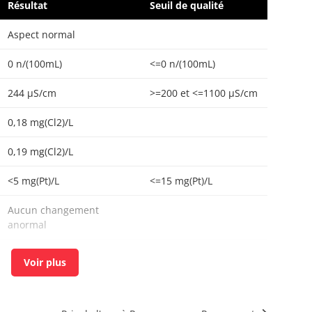
Résultat
Seuil de qualité
Aspect normal
0 n/(100mL)
<=0 n/(100mL)
244 µS/cm
>=200 et <=1100 µS/cm
0,18 mg(Cl2)/L
0,19 mg(Cl2)/L
<5 mg(Pt)/L
<=15 mg(Pt)/L
Aucun changement
anormal
0 n/(100mL)
<=0 n/(100mL)
<1 n/mL