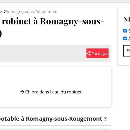
ort
Romagny-sous-Rougemont
N
du robinet à Romagny-sous-
)
S
A
Partager
Chlore dans l'eau du robinet
e potable à Romagny-sous-Rougemont ?