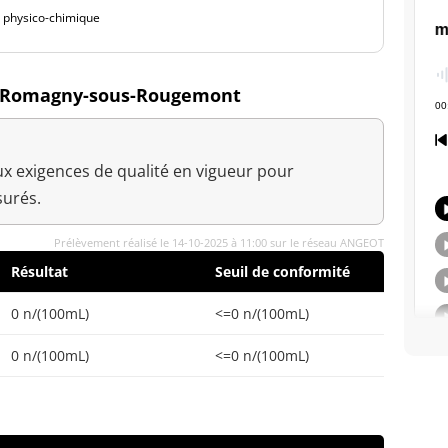
é physico-chimique
 à Romagny-sous-Rougemont
x exigences de qualité en vigueur pour
urés.
Prélèvement réalisé le 14-10-2025 à 11:00 sur le réseau ANGEOT
Résultat
Seuil de conformité
0 n/(100mL)
<=0 n/(100mL)
0 n/(100mL)
<=0 n/(100mL)