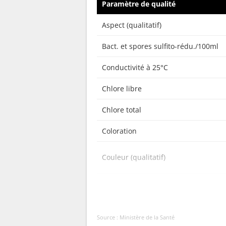
Paramètre de qualité
Aspect (qualitatif)
Bact. et spores sulfito-rédu./100ml
Conductivité à 25°C
Chlore libre
Chlore total
Coloration
Couleur (qualitatif)
Bactéries coliformes /100ml-MS
Bact. aér. revivifiables à 22°-68h
Source : Ministère de la Santé