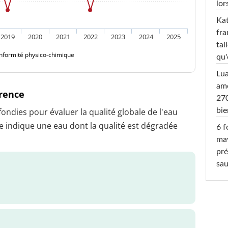
lor
Kat
fra
2019
2020
2021
2022
2023
2024
2025
tai
nformité physico-chimique
qu'
Lu
amo
érence
270
dies pour évaluer la qualité globale de l'eau
bi
 indique une eau dont la qualité est dégradée
6 f
ma
pré
sa