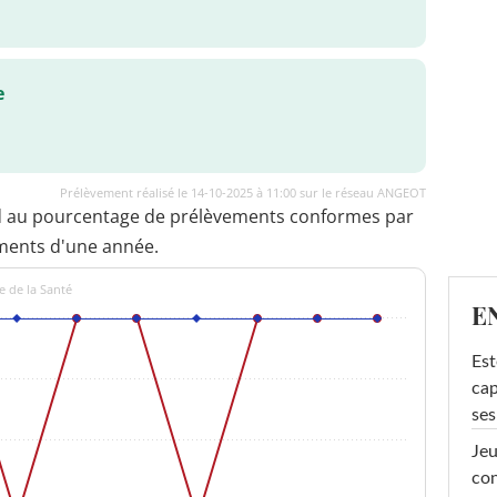
e
Prélèvement réalisé le 14-10-2025 à 11:00 sur le réseau ANGEOT
d au pourcentage de prélèvements conformes par
ments d'une année.
e de la Santé
E
Est
cap
ses
Jeu
con