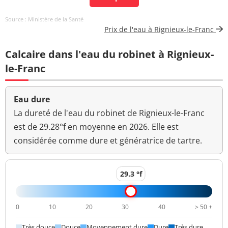
Bioxyde de chlore
N.M. mg/L
Source : Ministère de la Santé
mg/L ClO2
Prix de l'eau à Rignieux-le-Franc
Carbone organique
0,55 mg(C)/L
<=2 mg(C)/L
Calcaire dans l'eau du robinet à Rignieux-
total
le-Franc
Coloration
<5 mg(Pt)/L
<=15 mg(Pt)/L
Bactéries coliformes
Eau dure
<1 n/(100mL)
<=0 n/(100mL)
/100ml-MS
La dureté de l'eau du robinet de Rignieux-le-Franc
est de 29.28°f en moyenne en 2026. Elle est
Bact. aér. revivifiables
<1 n/mL
considérée comme dure et génératrice de tartre.
à 22°-68h
Bact. aér. revivifiables
<1 n/mL
à 36°-44h
29.3 °f
Magnésium
3,9 mg(Mg)/L
0
10
20
30
40
> 50 +
Ammonium (en NH4)
<0,05 mg/L
<=0,1 mg/L
Très douce
Douce
Moyennement dure
Dure
Très dure