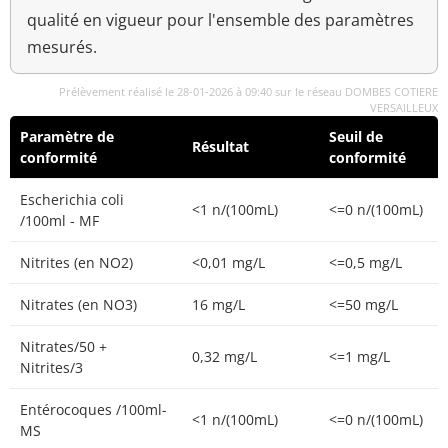
qualité en vigueur pour l'ensemble des paramètres
mesurés.
Prélèvement réalisé le 28-01-2026 à 09:40 sur le réseau DOMBES COTIERE
VERSAILLEUX
Paramètre de
Seuil de
Résultat
conformité
conformité
Escherichia coli
<1 n/(100mL)
<=0 n/(100mL)
/100ml - MF
Nitrites (en NO2)
<0,01 mg/L
<=0,5 mg/L
Nitrates (en NO3)
16 mg/L
<=50 mg/L
Nitrates/50 +
0,32 mg/L
<=1 mg/L
Nitrites/3
Entérocoques /100ml-
<1 n/(100mL)
<=0 n/(100mL)
MS