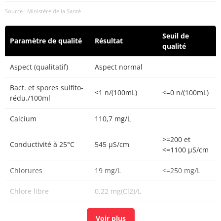
Source : Ministère de la Santé
Seuil de
Paramètre de qualité
Résultat
qualité
Aspect (qualitatif)
Aspect normal
Bact. et spores sulfito-
<1 n/(100mL)
<=0 n/(100mL)
rédu./100ml
Calcium
110,7 mg/L
>=200 et
Conductivité à 25°C
545 µS/cm
<=1100 µS/cm
Chlorures
19 mg/L
<=250 mg/L
Chlore libre
0,22 mg(Cl2)/L
Chlore total
0,25 mg(Cl2)/L