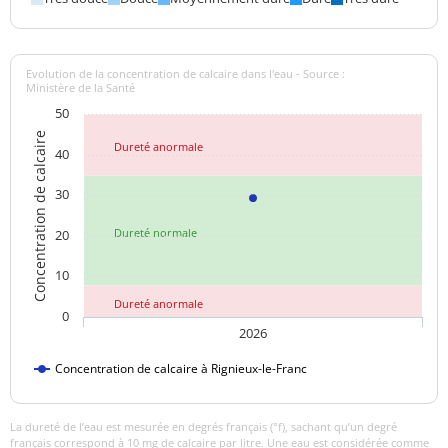
Aucun
Odeur (qualitatif)
changement
anormal
Evolution de la concentration de calcaire dans l'eau - Source :
Ministère de la Santé
>=6,5 et <=9
pH
7,30 unité pH
50
unité pH
Concentration de calcaire
Dureté anormale
40
Aucun
Saveur (qualitatif)
changement
30
anormal
Dureté normale
20
Sulfates
36 mg/L
<=250 mg/L
10
Titre alcalimétrique
24,35 °f
Dureté anormale
complet
0
2026
Température de l'eau
8,3 °C
<=25 °C
Concentration de calcaire à Rignieux-le-Franc
Titre hydrotimétrique
29,28 °f
La dureté de l’eau est mesurée en degrés français (°f), sachant qu’un degré
Turbidité
français correspond à 10 mg de calcaire par litre. Une eau est considérée comme
<0,1 NFU
<=2 NFU