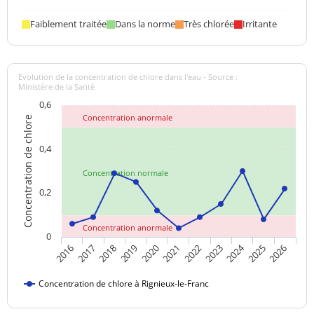
Faiblement traitée
Dans la norme
Très chlorée
Irritante
Evolution de la concentration de chlore dans l'eau - Source :
Ministère de la Santé
0,6
Concentration anormale
Concentration de chlore
0,4
Concentration normale
0,2
Concentration anormale
0
2024
2017
2021
2025
2018
2022
2026
2019
2023
2016
2020
Concentration de chlore à Rignieux-le-Franc