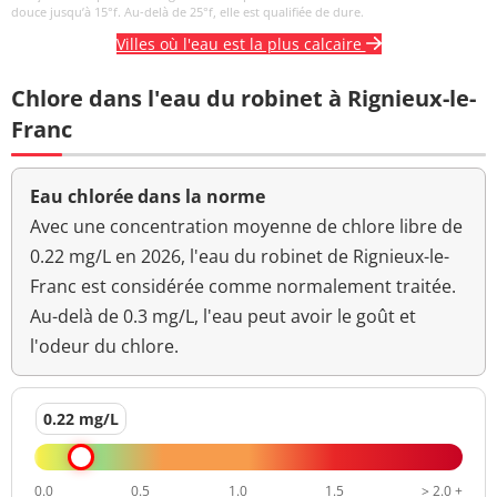
néphélométrique NFU
douce jusqu’à 15°f. Au-delà de 25°f, elle est qualifiée de dure.
Villes où l'eau est la plus calcaire
Chlore dans l'eau du robinet à Rignieux-le-
Franc
Eau chlorée dans la norme
Avec une concentration moyenne de chlore libre de
0.22 mg/L en 2026, l'eau du robinet de Rignieux-le-
Franc est considérée comme normalement traitée.
Au-delà de 0.3 mg/L, l'eau peut avoir le goût et
l'odeur du chlore.
0.22 mg/L
0.0
0.5
1.0
1.5
> 2.0 +