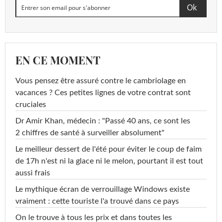
<0,005
DDE-2,4'
<=0,1 µg/L
µg/L
<0,005
DDE-4,4'
<=0,1 µg/L
µg/L
EN CE MOMENT
<0,005
DDT-2,4'
<=0,1 µg/L
µg/L
Vous pensez être assuré contre le cambriolage en
vacances ? Ces petites lignes de votre contrat sont
<0,020
DDT-4,4'
<=0,1 µg/L
cruciales
µg/L
Dr Amir Khan, médecin : "Passé 40 ans, ce sont les
<0,010
2 chiffres de santé à surveiller absolument"
Dichlorvos
<=0,1 µg/L
µg/L
Le meilleur dessert de l'été pour éviter le coup de faim
<0,02
de 17h n'est ni la glace ni le melon, pourtant il est tout
Diflubenzuron
<=0,1 µg/L
µg/L
aussi frais
Le mythique écran de verrouillage Windows existe
<0,01
Diflufénicanil
<=0,1 µg/L
vraiment : cette touriste l'a trouvé dans ce pays
µg/L
On le trouve à tous les prix et dans toutes les