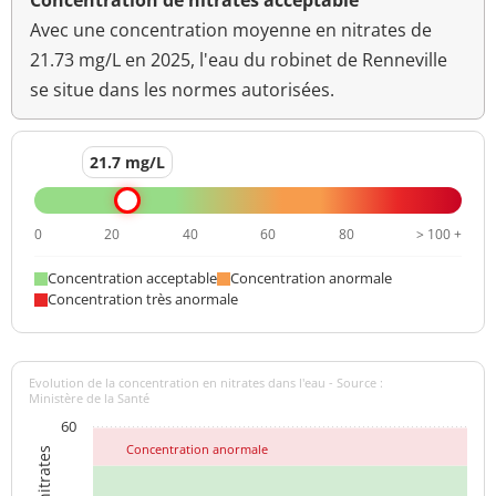
Concentration de nitrates acceptable
<0,02
Avec une concentration moyenne en nitrates de
Aclonifen
<=0,1 µg/L
µg/L
21.73 mg/L en 2025, l'eau du robinet de Renneville
se situe dans les normes autorisées.
<0,02
Cycluron
<=0,1 µg/L
µg/L
<0,02
21.7 mg/L
Coumafène
<=0,1 µg/L
µg/L
<0,02
0
20
40
60
80
> 100 +
Coumatétralyl
<=0,1 µg/L
µg/L
Concentration acceptable
Concentration anormale
<0,02
Concentration très anormale
Cyproconazol
<=0,1 µg/L
µg/L
<0,02
Chlorprophame
<=0,1 µg/L
Evolution de la concentration en nitrates dans l'eau - Source :
µg/L
Ministère de la Santé
60
<0,02
Chlorsulfuron
<=0,1 µg/L
Concentration anormale
µg/L