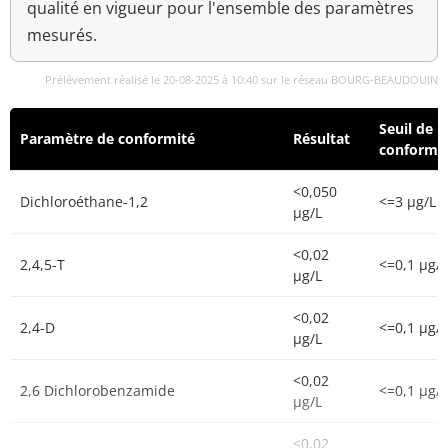
qualité en vigueur pour l'ensemble des paramètres
mesurés.
Prélèvement réalisé le 20-08-2025 à 10:40 sur le réseau BOURG-BEAUDOUIN
Seuil de
Paramètre de conformité
Résultat
conformi
<0,050
Dichloroéthane-1,2
<=3 µg/L
µg/L
<0,02
2,4,5-T
<=0,1 µg/L
µg/L
<0,02
2,4-D
<=0,1 µg/L
µg/L
<0,02
2,6 Dichlorobenzamide
<=0,1 µg/L
µg/L
<0,02