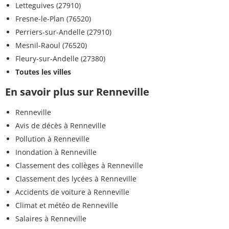
<0,020
Letteguives (27910)
Cyperméthrine
<=0,1 µg/L
µg/L
Fresne-le-Plan (76520)
Perriers-sur-Andelle (27910)
<0,02
Cymoxanil
<=0,1 µg/L
µg/L
Mesnil-Raoul (76520)
Fleury-sur-Andelle (27380)
<0,01
Cyromazine
<=0,1 µg/L
Toutes les villes
µg/L
En savoir plus sur Renneville
Chlorodibromométhane
1,87 µg/L
<=100 µg/
Renneville
<0,02
Dicamba
<=0,1 µg/L
Avis de décès à Renneville
µg/L
Pollution à Renneville
<0,04
Inondation à Renneville
Dicofol
<=0,1 µg/L
µg/L
Classement des collèges à Renneville
Classement des lycées à Renneville
<0,010
Diclofop méthyl
<=0,1 µg/L
Accidents de voiture à Renneville
µg/L
Climat et météo de Renneville
<0,010
Salaires à Renneville
Dichlofenthion
<=0,1 µg/L
µg/L