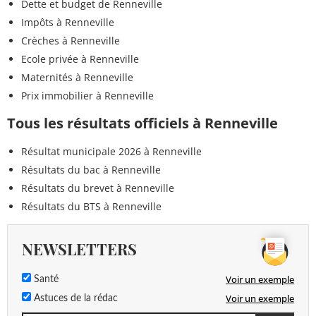
Dette et budget de Renneville
Impôts à Renneville
<0,02
Dichorophène
<=0,1 µg/L
Crèches à Renneville
µg/L
Ecole privée à Renneville
Dichloromonobromométhane
0,58 µg/L
<=100 µg/
Maternités à Renneville
Prix immobilier à Renneville
<0,02
Dichlorprop
<=0,1 µg/L
µg/L
Tous les résultats officiels à Renneville
<0,02
Résultat municipale 2026 à Renneville
1-(3,4-dichlorophényl)-3-méthylurée
<=0,1 µg/L
µg/L
Résultats du bac à Renneville
Résultats du brevet à Renneville
<0,02
1-(3,4-dichlorophényl)-urée
<=0,1 µg/L
µg/L
Résultats du BTS à Renneville
<0,005
DDD-2,4'
<=0,1 µg/L
NEWSLETTERS
µg/L
<0,005
Voir un exemple
Santé
DDD-4,4'
<=0,1 µg/L
µg/L
Voir un exemple
Astuces de la rédac