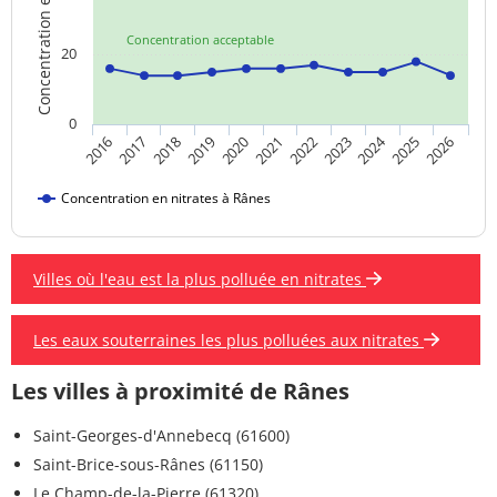
Concentration en nitrates
Concentration acceptable
20
0
2024
2019
2021
2023
2025
2016
2018
2020
2022
2026
2017
Concentration en nitrates à Rânes
Villes où l'eau est la plus polluée en nitrates
Les eaux souterraines les plus polluées aux nitrates
Les villes à proximité de Rânes
Saint-Georges-d'Annebecq (61600)
Saint-Brice-sous-Rânes (61150)
Le Champ-de-la-Pierre (61320)