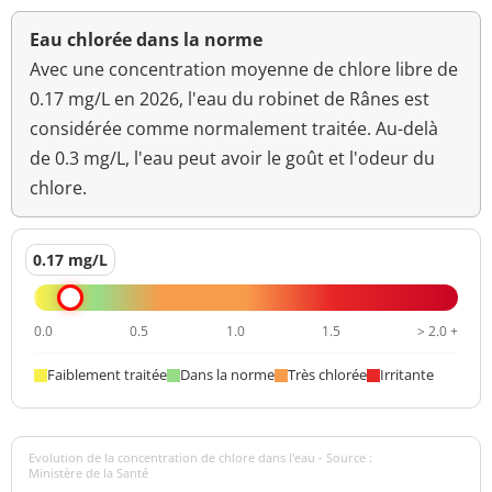
Eau chlorée dans la norme
Avec une concentration moyenne de chlore libre de
0.17 mg/L en 2026, l'eau du robinet de Rânes est
considérée comme normalement traitée. Au-delà
de 0.3 mg/L, l'eau peut avoir le goût et l'odeur du
chlore.
0.17 mg/L
0.0
0.5
1.0
1.5
> 2.0 +
Faiblement traitée
Dans la norme
Très chlorée
Irritante
Evolution de la concentration de chlore dans l'eau - Source :
Ministère de la Santé