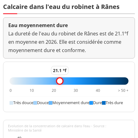
/100ml-MS
Calcaire dans l'eau du robinet à Rânes
Fer total
<1,0 µg/L
<=200 µg/L
Eau moyennement dure
Bact. aér. revivifiables
<1 n/mL
à 22°-68h
La dureté de l'eau du robinet de Rânes est de 21.1°f
en moyenne en 2026. Elle est considérée comme
Bact. aér. revivifiables
<1 n/mL
moyennement dure et conforme.
à 36°-44h
Sodium
86 mg/L
<=200 mg/L
21.1 °f
Ammonium (en NH4)
<0,050 mg/L
<=0,1 mg/L
0
10
20
30
40
> 50 +
>=6,5 et <=9
pH
7,7 unité pH
unité pH
Très douce
Douce
Moyennement dure
Dure
Très dure
Aucun
Saveur (qualitatif)
changement
anormal
Evolution de la concentration de calcaire dans l'eau - Source :
Ministère de la Santé
Sulfates
64 mg/L
<=250 mg/L