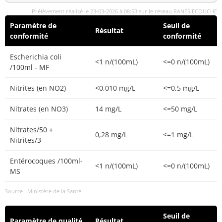
Prélèvement réalisé le 23-03-2026 à 08:53 sur le réseau RANES ECOUCHE
Paramètre de
Seuil de
Résultat
conformité
conformité
Escherichia coli
<1 n/(100mL)
<=0 n/(100mL)
/100ml - MF
Nitrites (en NO2)
<0,010 mg/L
<=0,5 mg/L
Nitrates (en NO3)
14 mg/L
<=50 mg/L
Nitrates/50 +
0,28 mg/L
<=1 mg/L
Nitrites/3
Entérocoques /100ml-
<1 n/(100mL)
<=0 n/(100mL)
MS
Source : Ministère de la Santé
Seuil de
Paramètre de qualité
Résultat