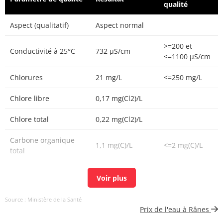
qualité
Aspect (qualitatif)
Aspect normal
>=200 et
Conductivité à 25°C
732 µS/cm
<=1100 µS/cm
Chlorures
21 mg/L
<=250 mg/L
Chlore libre
0,17 mg(Cl2)/L
Chlore total
0,22 mg(Cl2)/L
Carbone organique
1,1 mg(C)/L
<=2 mg(C)/L
total
Aucun
Couleur (qualitatif)
changement
anormal
Source : Ministère de la Santé
Prix de l'eau à Rânes
Bactéries coliformes
<1 n/(100mL)
<=0 n/(100mL)