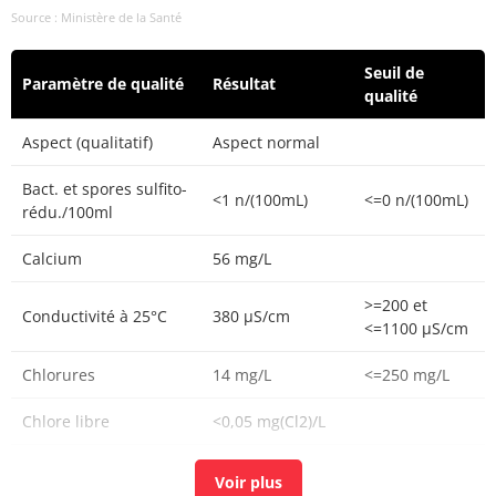
Source : Ministère de la Santé
Seuil de
Paramètre de qualité
Résultat
qualité
Aspect (qualitatif)
Aspect normal
Bact. et spores sulfito-
<1 n/(100mL)
<=0 n/(100mL)
rédu./100ml
Calcium
56 mg/L
>=200 et
Conductivité à 25°C
380 µS/cm
<=1100 µS/cm
Chlorures
14 mg/L
<=250 mg/L
Chlore libre
<0,05 mg(Cl2)/L
Chlore total
<0,05 mg(Cl2)/L