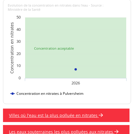
Evolution de la concentration en nitrates dans l'eau - Source :
Ministère de la Santé
50
Concentration en nitrates
40
30
Concentration acceptable
20
10
0
2026
Concentration en nitrates à Pulversheim
Villes où l'eau est la plus polluée en nitrates
Les eaux souterraines les plus polluées aux nitrates