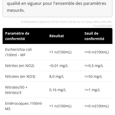
qualité en vigueur pour l'ensemble des paramètres
mesurés.
Prélèvement réalisé le 07-05-2026 à 09:58 sur le réseau BOLLWILLER-
PULVERSHEIM
Paramètre de
Seuil de
Résultat
conformité
conformité
Escherichia coli
<1 n/(100mL)
<=0 n/(100mL)
/100ml - MF
Nitrites (en NO2)
<0,01 mg/L
<=0,5 mg/L
Nitrates (en NO3)
8,0 mg/L
<=50 mg/L
Nitrates/50 +
0,16 mg/L
<=1 mg/L
Nitrites/3
Entérocoques /100ml-
<1 n/(100mL)
<=0 n/(100mL)
MS