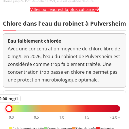
douce jusqu’à 15°f. Au-delà de 25°f, elle est qualifiée de dure.
Villes où l'eau est la plus calcaire
Chlore dans l'eau du robinet à Pulversheim
Eau faiblement chlorée
Avec une concentration moyenne de chlore libre de
0 mg/L en 2026, l'eau du robinet de Pulversheim est
considérée comme trop faiblement traitée. Une
concentration trop basse en chlore ne permet pas
une protection microbiologique optimale.
0.00 mg/L
0.0
0.5
1.0
1.5
> 2.0 +
Faiblement traitée
Dans la norme
Très chlorée
Irritante