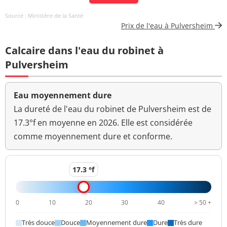
Carbone organique
0,7 mg(C)/L
<=2 mg(C)/L
Source : Ministère de la Santé
total
Prix de l'eau à Pulversheim
Aucun
Calcaire dans l'eau du robinet à
Couleur (qualitatif)
changement
anormal
Pulversheim
Bactéries coliformes
<1 n/(100mL)
<=0 n/(100mL)
/100ml-MS
Eau moyennement dure
La dureté de l'eau du robinet de Pulversheim est de
Bact. aér. revivifiables
9 n/mL
17.3°f en moyenne en 2026. Elle est considérée
à 22°-68h
comme moyennement dure et conforme.
Bact. aér. revivifiables
<1 n/mL
à 36°-44h
17.3 °f
Magnésium
6,8 mg(Mg)/L
Ammonium (en NH4)
<0,05 mg/L
<=0,1 mg/L
0
10
20
30
40
> 50 +
Aucun
Très douce
Douce
Moyennement dure
Dure
Très dure