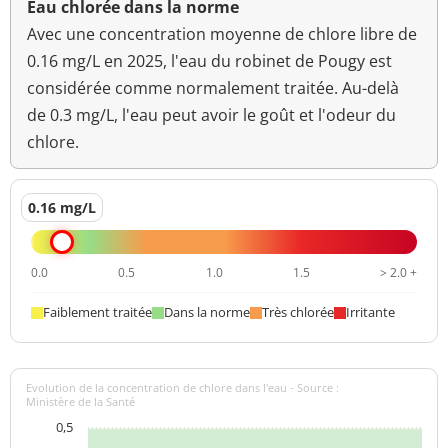
Eau chlorée dans la norme
Ammonium (en NH4)
<0,05 mg/L
<=0,1 mg/L
Avec une concentration moyenne de chlore libre de
Aucun
0.16 mg/L en 2025, l'eau du robinet de Pougy est
Odeur (qualitatif)
changement
considérée comme normalement traitée. Au-delà
anormal
de 0.3 mg/L, l'eau peut avoir le goût et l'odeur du
>=6,5 et <=9
chlore.
pH
7,7 unité pH
unité pH
Aucun
0.16 mg/L
Saveur (qualitatif)
changement
anormal
0.0
0.5
1.0
1.5
> 2.0 +
Température de l'eau
20,0 °C
<=25 °C
Faiblement traitée
Dans la norme
Très chlorée
Irritante
Turbidité
<0,1 NFU
<=2 NFU
néphélométrique NFU
Evolution de la concentration de chlore dans l'eau - Source :
Ministère de la Santé
0,5