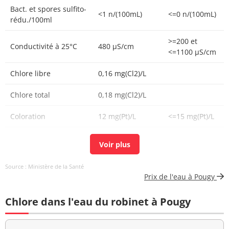
Bact. et spores sulfito-
<1 n/(100mL)
<=0 n/(100mL)
rédu./100ml
>=200 et
Conductivité à 25°C
480 µS/cm
<=1100 µS/cm
Chlore libre
0,16 mg(Cl2)/L
Chlore total
0,18 mg(Cl2)/L
Coloration
12 mg(Pt)/L
<=15 mg(Pt)/L
Bactéries coliformes
<1 n/(100mL)
<=0 n/(100mL)
/100ml-MS
Source : Ministère de la Santé
Bact. aér. revivifiables
11 n/mL
Prix de l'eau à Pougy
à 22°-68h
Chlore dans l'eau du robinet à Pougy
Bact. aér. revivifiables
10 n/mL
à 36°-44h