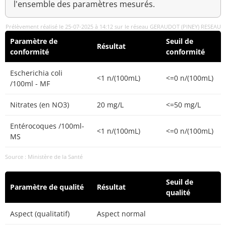
l'ensemble des paramètres mesurés.
Prélèvement réalisé le 25-07-2025 à 14:12 sur le réseau GERAUDOT (PINEY) RESEAU
Paramètre de
Seuil de
Résultat
conformité
conformité
Escherichia coli
<1 n/(100mL)
<=0 n/(100mL)
/100ml - MF
Nitrates (en NO3)
20 mg/L
<=50 mg/L
Entérocoques /100ml-
<1 n/(100mL)
<=0 n/(100mL)
MS
Source : Ministère de la Santé
Seuil de
Paramètre de qualité
Résultat
qualité
Aspect (qualitatif)
Aspect normal