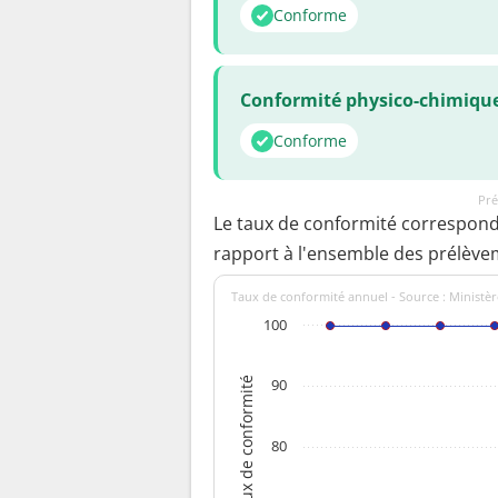
Conforme
Conformité physico-chimiqu
Conforme
Pré
Le taux de conformité correspon
rapport à l'ensemble des prélève
Taux de conformité annuel - Source : Ministèr
100
Taux de conformité
90
80