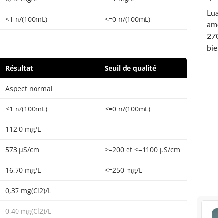
Lu
<1 n/(100mL)
<=0 n/(100mL)
amo
270
bi
Résultat
Seuil de qualité
Aspect normal
<1 n/(100mL)
<=0 n/(100mL)
112,0 mg/L
573 µS/cm
>=200 et <=1100 µS/cm
16,70 mg/L
<=250 mg/L
0,37 mg(Cl2)/L
0,40 mg(Cl2)/L