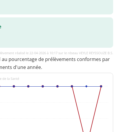
e
lèvement réalisé le 22-04-2026 à 10:17 sur le réseau VEYLE REYSSOUZE B.S.
d au pourcentage de prélèvements conformes par
ments d'une année.
e de la Santé