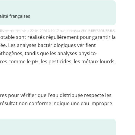
lité françaises
lèvement réalisé le 22-04-2026 à 10:17 sur le réseau VEYLE REYSSOUZE B.S.
potable sont réalisés régulièrement pour garantir la
uée. Les analyses bactériologiques vérifient
thogènes, tandis que les analyses physico-
es comme le pH, les pesticides, les métaux lourds,
es pour vérifier que l'eau distribuée respecte les
 résultat non conforme indique une eau impropre