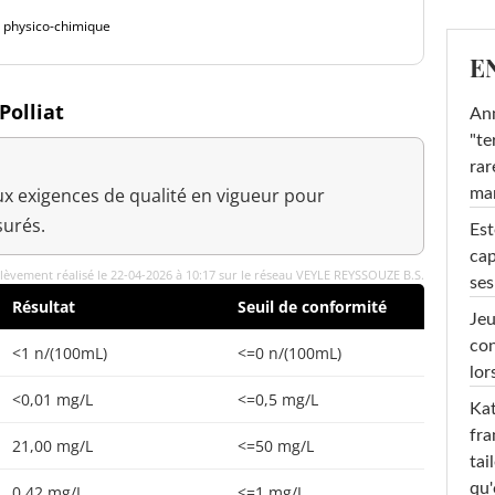
é physico-chimique
E
Polliat
Ann
"te
rar
x exigences de qualité en vigueur pour
ma
urés.
Est
cap
lèvement réalisé le 22-04-2026 à 10:17 sur le réseau VEYLE REYSSOUZE B.S.
ses
Résultat
Seuil de conformité
Jeu
con
<1 n/(100mL)
<=0 n/(100mL)
lor
<0,01 mg/L
<=0,5 mg/L
Kat
fra
21,00 mg/L
<=50 mg/L
tai
qu'
0,42 mg/L
<=1 mg/L