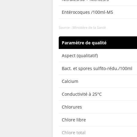
Entérocoques /100ml-MS
Source : Ministère de la Santé
Paramètre de qualité
Aspect (qualitatif)
Bact. et spores sulfito-rédu./100ml
Calcium
Conductivité à 25°C
Chlorures
Chlore libre
Chlore total