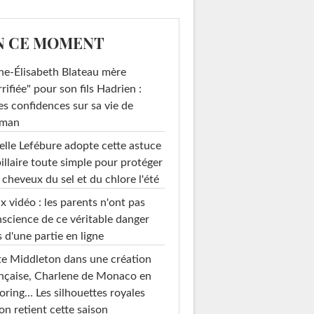
N CE MOMENT
e-Élisabeth Blateau mère
rrifiée" pour son fils Hadrien :
es confidences sur sa vie de
man
elle Lefébure adopte cette astuce
illaire toute simple pour protéger
 cheveux du sel et du chlore l'été
x vidéo : les parents n'ont pas
science de ce véritable danger
s d'une partie en ligne
e Middleton dans une création
nçaise, Charlene de Monaco en
loring… Les silhouettes royales
on retient cette saison