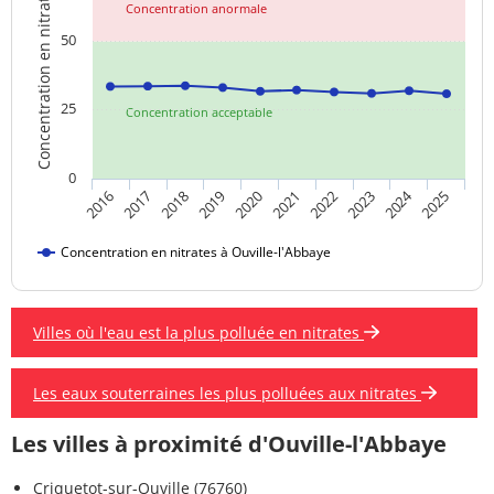
Concentration en nitrates
Concentration anormale
50
25
Concentration acceptable
0
2024
2018
2023
2019
2020
2025
2016
2021
2017
2022
Concentration en nitrates à Ouville-l'Abbaye
Villes où l'eau est la plus polluée en nitrates
Les eaux souterraines les plus polluées aux nitrates
Les villes à proximité d'Ouville-l'Abbaye
Criquetot-sur-Ouville (76760)