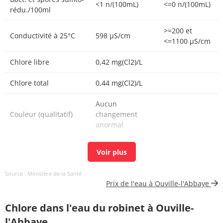
<1 n/(100mL)
<=0 n/(100mL)
rédu./100ml
>=200 et
Conductivité à 25°C
598 µS/cm
<=1100 µS/cm
Chlore libre
0,42 mg(Cl2)/L
Chlore total
0,44 mg(Cl2)/L
Aucun
Couleur (qualitatif)
changement
anormal
Bactéries coliformes
<1 n/(100mL)
<=0 n/(100mL)
/100ml-MS
Source : Ministère de la Santé
Bact. aér. revivifiables
<1 n/mL
Prix de l'eau à Ouville-l'Abbaye
à 22°-68h
Chlore dans l'eau du robinet à Ouville-
Bact. aér. revivifiables
<1 n/mL
à 36°-44h
l'Abbaye