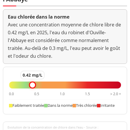
Ammonium (en NH4)
<0,020 mg/L
<=0,1 mg/L
Eau chlorée dans la norme
Aucun
Avec une concentration moyenne de chlore libre de
Odeur (qualitatif)
changement
0.42 mg/L en 2025, l'eau du robinet d'Ouville-
anormal
l'Abbaye est considérée comme normalement
>=6,5 et <=9
traitée. Au-delà de 0.3 mg/L, l'eau peut avoir le goût
pH
8,1 unité pH
unité pH
et l'odeur du chlore.
Aucun
Saveur (qualitatif)
changement
0.42 mg/L
anormal
Température de l'eau
6 °C
<=25 °C
0.0
0.5
1.0
1.5
> 2.0 +
Turbidité
0,15 NFU
<=2 NFU
Faiblement traitée
Dans la norme
Très chlorée
Irritante
néphélométrique NFU
Evolution de la concentration de chlore dans l'eau - Source :