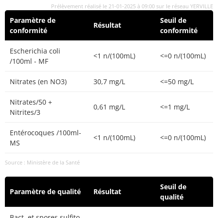
Prélèvement réalisé le 21-01-2025 à 09:00 sur le réseau YERVILLE
Paramètre de
Seuil de
Résultat
conformité
conformité
Escherichia coli
<1 n/(100mL)
<=0 n/(100mL)
/100ml - MF
Nitrates (en NO3)
30,7 mg/L
<=50 mg/L
Nitrates/50 +
0,61 mg/L
<=1 mg/L
Nitrites/3
Entérocoques /100ml-
<1 n/(100mL)
<=0 n/(100mL)
MS
Source : Ministère de la Santé
Seuil de
Paramètre de qualité
Résultat
qualité
Bact. et spores sulfito-