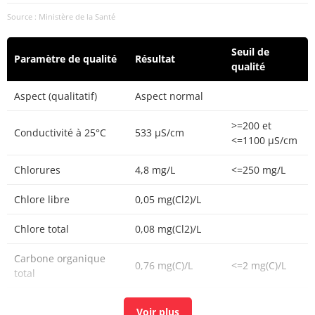
Source : Ministère de la Santé
Seuil de
Paramètre de qualité
Résultat
qualité
Aspect (qualitatif)
Aspect normal
>=200 et
Conductivité à 25°C
533 µS/cm
<=1100 µS/cm
Chlorures
4,8 mg/L
<=250 mg/L
Chlore libre
0,05 mg(Cl2)/L
Chlore total
0,08 mg(Cl2)/L
Carbone organique
0,76 mg(C)/L
<=2 mg(C)/L
total
Coloration
<5 mg(Pt)/L
<=15 mg(Pt)/L