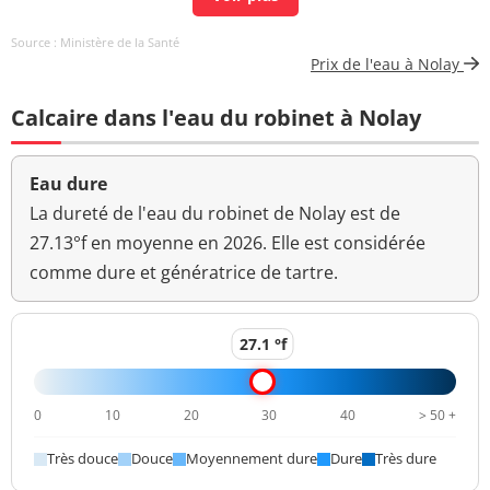
Aucun
Source : Ministère de la Santé
Couleur (qualitatif)
changement
Prix de l'eau à Nolay
anormal
Calcaire dans l'eau du robinet à Nolay
Bactéries coliformes
<1 n/(100mL)
<=0 n/(100mL)
/100ml-MS
Eau dure
Bact. aér. revivifiables
<1 n/mL
à 22°-68h
La dureté de l'eau du robinet de Nolay est de
27.13°f en moyenne en 2026. Elle est considérée
Bact. aér. revivifiables
<1 n/mL
comme dure et génératrice de tartre.
à 36°-44h
Ammonium (en NH4)
<0,05 mg/L
<=0,1 mg/L
27.1 °f
Aucun
Odeur (qualitatif)
changement
0
10
20
30
40
> 50 +
anormal
Très douce
Douce
Moyennement dure
Dure
Très dure
>=6,5 et <=9
pH
7,1 unité pH
unité pH