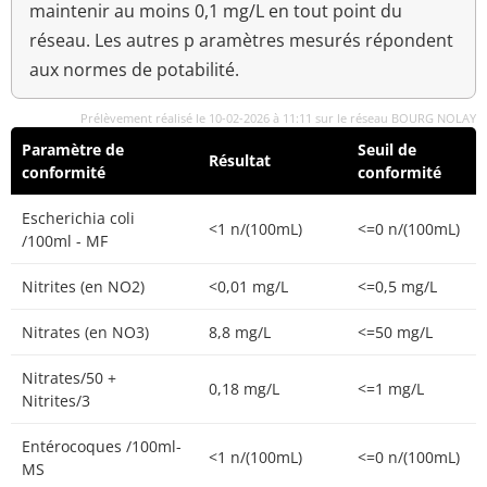
maintenir au moins 0,1 mg/L en tout point du
réseau. Les autres p aramètres mesurés répondent
aux normes de potabilité.
Prélèvement réalisé le 10-02-2026 à 11:11 sur le réseau BOURG NOLAY
Paramètre de
Seuil de
Résultat
conformité
conformité
Escherichia coli
<1 n/(100mL)
<=0 n/(100mL)
/100ml - MF
Nitrites (en NO2)
<0,01 mg/L
<=0,5 mg/L
Nitrates (en NO3)
8,8 mg/L
<=50 mg/L
Nitrates/50 +
0,18 mg/L
<=1 mg/L
Nitrites/3
Entérocoques /100ml-
<1 n/(100mL)
<=0 n/(100mL)
MS