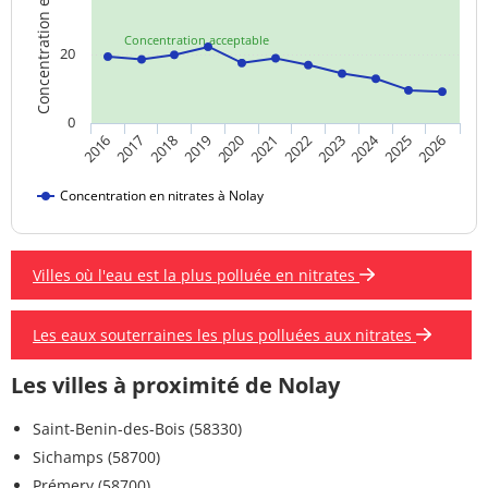
Concentration en nitrates
Concentration acceptable
20
0
2024
2019
2021
2023
2025
2016
2018
2020
2022
2026
2017
Concentration en nitrates à Nolay
Villes où l'eau est la plus polluée en nitrates
Les eaux souterraines les plus polluées aux nitrates
Les villes à proximité de Nolay
Saint-Benin-des-Bois (58330)
Sichamps (58700)
Prémery (58700)