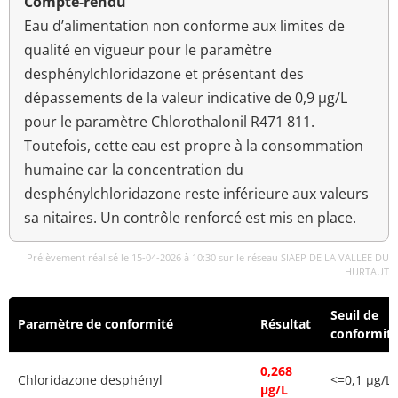
Compte-rendu
Eau d’alimentation non conforme aux limites de
qualité en vigueur pour le paramètre
desphénylchloridazone et présentant des
dépassements de la valeur indicative de 0,9 µg/L
pour le paramètre Chlorothalonil R471 811.
Toutefois, cette eau est propre à la consommation
humaine car la concentration du
desphénylchloridazone reste inférieure aux valeurs
sa nitaires. Un contrôle renforcé est mis en place.
Prélèvement réalisé le 15-04-2026 à 10:30 sur le réseau SIAEP DE LA VALLEE DU
HURTAUT
Seuil de
Paramètre de conformité
Résultat
conformit
0,268
Chloridazone desphényl
<=0,1 µg/L
µg/L