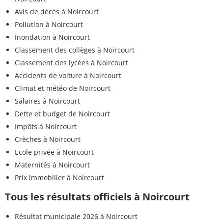
Dichlobénil
<=0,1 µg/L
µg/L
Avis de décès à Noircourt
Pollution à Noircourt
<0,005
Diméfuron
<=0,1 µg/L
µg/L
Inondation à Noircourt
Classement des collèges à Noircourt
<0,005
Dimétachlore
<=0,1 µg/L
Classement des lycées à Noircourt
µg/L
Accidents de voiture à Noircourt
Climat et météo de Noircourt
<0,005
Diuron
<=0,1 µg/L
µg/L
Salaires à Noircourt
Dette et budget de Noircourt
<0,005
Diméthénamide
<=0,1 µg/L
Impôts à Noircourt
µg/L
Crèches à Noircourt
<0,005
Ecole privée à Noircourt
Diméthomorphe
<=0,1 µg/L
µg/L
Maternités à Noircourt
Prix immobilier à Noircourt
<0,005
Dinoseb
<=0,1 µg/L
µg/L
Tous les résultats officiels à Noircourt
<0,030
Résultat municipale 2026 à Noircourt
Dinoterbe
<=0,1 µg/L