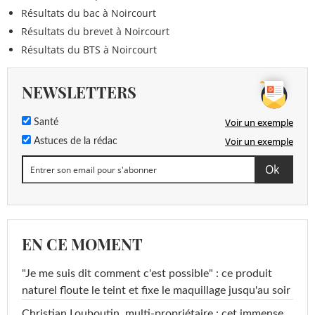
µg/L
Résultats du bac à Noircourt
Résultats du brevet à Noircourt
<0,005
Deltaméthrine
<=0,1 µg/L
µg/L
Résultats du BTS à Noircourt
<0,05
Epichlorohydrine
<=0.1 µg/L
NEWSLETTERS
µg/L
<0,005
Voir un exemple
Santé
Epoxyconazole
<=0,1 µg/L
µg/L
Voir un exemple
Astuces de la rédac
<0,010
Flufenacet ESA
<=0,1 µg/L
µg/L
<0,005
Ethidimuron
<=0,1 µg/L
µg/L
EN CE MOMENT
<0,005
Ethofumésate
<=0,1 µg/L
µg/L
"Je me suis dit comment c'est possible" : ce produit
naturel floute le teint et fixe le maquillage jusqu'au soir
<0,010
Etofenprox
<=0,1 µg/L
µg/L
Christian Louboutin, multi-propriétaire : cet immense