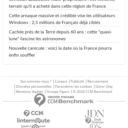
terrain qu'il a acheté dans cette région de France
<0,005
Famoxadone
<=0,1 µg/L
Cette arnaque massive et crédible vise les utilisateurs
µg/L
Windows : 2,5 millions de Français déjà ciblés
<0,005
Fenthion-sulfone
<=0,1 µg/L
Cachée près de la Terre depuis 60 ans : cette "quasi-
µg/L
lune" fascine les astronomes
<0,005
Nouvelle canicule : voici la date où la France pourra
Fenthion-sulfoxide
<=0,1 µg/L
µg/L
enfin souffler
<0,005
Fenthion
<=0,1 µg/L
µg/L
Qui sommes-nous ?
Contact
Publicité
Recrutement
<0,005
Fipronil
<=0,1 µg/L
Données personnelles
Paramétrer les cookies
Gérer Utiq
µg/L
Mentions légales
Groupe Figaro
© 2026 CCM Benchmark
<0,010
Fipronil désulfinyl
<=0,1 µg/L
µg/L
<0,010
Fipronil sulfone
<=0,1 µg/L
µg/L