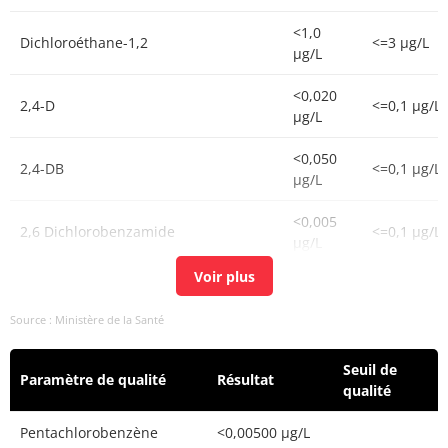
<1,0
Dichloroéthane-1,2
<=3 µg/L
µg/L
<0,020
2,4-D
<=0,1 µg/L
µg/L
<0,050
2,4-DB
<=0,1 µg/L
µg/L
<0,005
2,6 Dichlorobenzamide
<=0,1 µg/L
µg/L
<0,005
Hydroxycarbofuran-3
<=0,1 µg/L
µg/L
Source : Ministère de la Santé
<0,005
Pyridafol
<=0,1 µg/L
µg/L
Seuil de
Paramètre de qualité
Résultat
qualité
<0,020
Atrazine-2-hydroxy
<=0,1 µg/L
µg/L
Pentachlorobenzène
<0,00500 µg/L