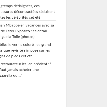
gtemps dédaignées, ces
ussures décontractées séduisent
tes les célébrités cet été
ian Mbappé en vacances avec sa
rie Ester Expósito : ce détail
rigue la Toile (photos)
liez le vernis coloré : ce grand
ssique revisité s'impose sur les
les de pieds cet été
restaurateur italien prévient : "il
faut jamais acheter une
zarella qui..."