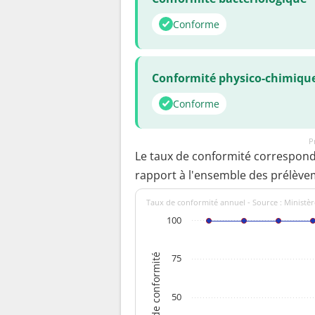
Conforme
Conformité physico-chimiqu
Conforme
P
Le taux de conformité correspon
rapport à l'ensemble des prélève
Taux de conformité annuel - Source : Ministèr
100
Taux de conformité
75
50