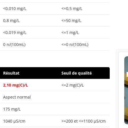
<0,010 mg/L
<=0,5 mg/L
0,8 mg/L
<=50 mg/L
<0,019 mg/L
<=1 mg/L
0 n/(100mL)
<=0 n/(100mL)
Résultat
Seuil de qualité
2,10 mg(C)/L
<=2 mg(C)/L
Aspect normal
175 mg/L
1040 µS/cm
>=200 et <=1100 µS/cm