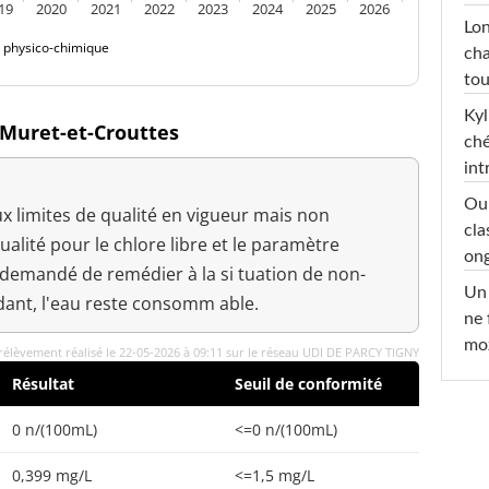
19
2020
2021
2022
2023
2024
2025
2026
Lon
é physico-chimique
cha
tou
Kyl
 Muret-et-Crouttes
ché
int
Oub
x limites de qualité en vigueur mais non
cla
ualité pour le chlore libre et le paramètre
ong
 demandé de remédier à la si tuation de non-
Un 
dant, l'eau reste consomm able.
ne 
moz
rélèvement réalisé le 22-05-2026 à 09:11 sur le réseau UDI DE PARCY TIGNY
Résultat
Seuil de conformité
0 n/(100mL)
<=0 n/(100mL)
0,399 mg/L
<=1,5 mg/L