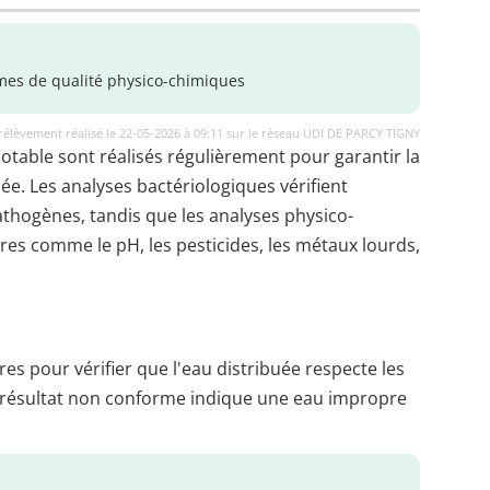
es de qualité physico-chimiques
rélèvement réalisé le 22-05-2026 à 09:11 sur le réseau UDI DE PARCY TIGNY
potable sont réalisés régulièrement pour garantir la
uée. Les analyses bactériologiques vérifient
thogènes, tandis que les analyses physico-
es comme le pH, les pesticides, les métaux lourds,
es pour vérifier que l'eau distribuée respecte les
 résultat non conforme indique une eau impropre