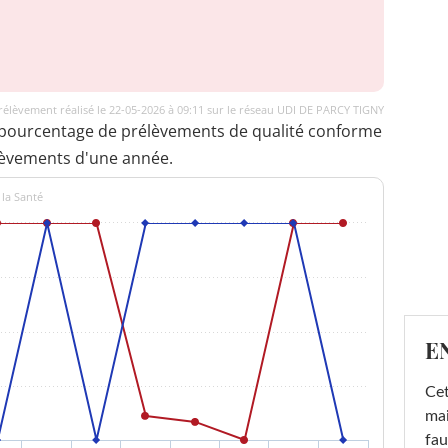
rélèvement réalisé le 22-05-2026 à 09:11 sur le réseau UDI DE PARCY TIGNY
 pourcentage de prélèvements de qualité conforme
lèvements d'une année.
 la Santé
E
Cet
mai
fau