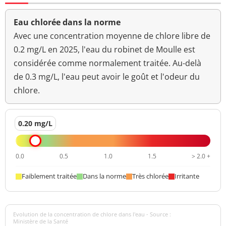
Eau chlorée dans la norme
Avec une concentration moyenne de chlore libre de
0.2 mg/L en 2025, l'eau du robinet de Moulle est
considérée comme normalement traitée. Au-delà
de 0.3 mg/L, l'eau peut avoir le goût et l'odeur du
chlore.
0.20 mg/L
0.0
0.5
1.0
1.5
> 2.0 +
Faiblement traitée
Dans la norme
Très chlorée
Irritante
Evolution de la concentration de chlore dans l'eau - Source :
Ministère de la Santé