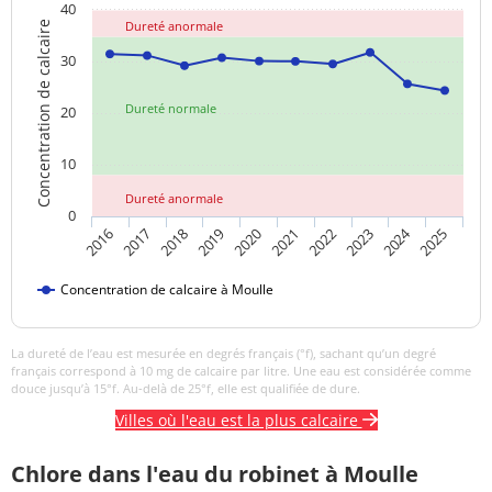
40
Dureté anormale
Concentration de calcaire
30
Dureté normale
20
10
Dureté anormale
0
2024
2018
2023
2019
2020
2025
2016
2021
2017
2022
Concentration de calcaire à Moulle
La dureté de l’eau est mesurée en degrés français (°f), sachant qu’un degré
français correspond à 10 mg de calcaire par litre. Une eau est considérée comme
douce jusqu’à 15°f. Au-delà de 25°f, elle est qualifiée de dure.
Villes où l'eau est la plus calcaire
Chlore dans l'eau du robinet à Moulle