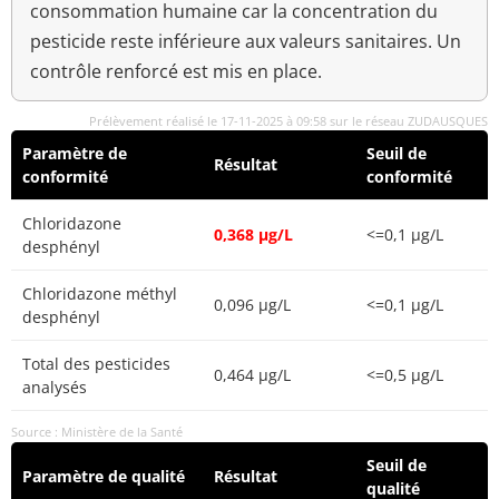
consommation humaine car la concentration du
pesticide reste inférieure aux valeurs sanitaires. Un
contrôle renforcé est mis en place.
Prélèvement réalisé le 17-11-2025 à 09:58 sur le réseau ZUDAUSQUES
Paramètre de
Seuil de
Résultat
conformité
conformité
Chloridazone
0,368 µg/L
<=0,1 µg/L
desphényl
Chloridazone méthyl
0,096 µg/L
<=0,1 µg/L
desphényl
Total des pesticides
0,464 µg/L
<=0,5 µg/L
analysés
Source : Ministère de la Santé
Seuil de
Paramètre de qualité
Résultat
qualité