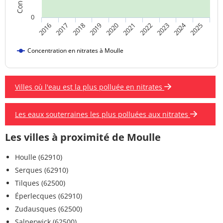
0
2024
2018
2023
2019
2020
2025
2016
2021
2017
2022
Concentration en nitrates à Moulle
Villes où l'eau est la plus polluée en nitrates
Les eaux souterraines les plus polluées aux nitrates
Les villes à proximité de Moulle
Houlle (62910)
Serques (62910)
Tilques (62500)
Éperlecques (62910)
Zudausques (62500)
Salperwick (62500)