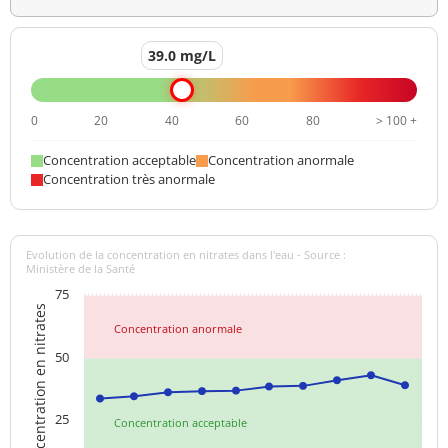
39.0 mg/L
0
20
40
60
80
> 100 +
Concentration acceptable
Concentration anormale
Concentration très anormale
Evolution de la concentration en nitrates dans l'eau - Source :
Ministère de la Santé
75
Concentration en nitrates
Concentration anormale
50
25
Concentration acceptable