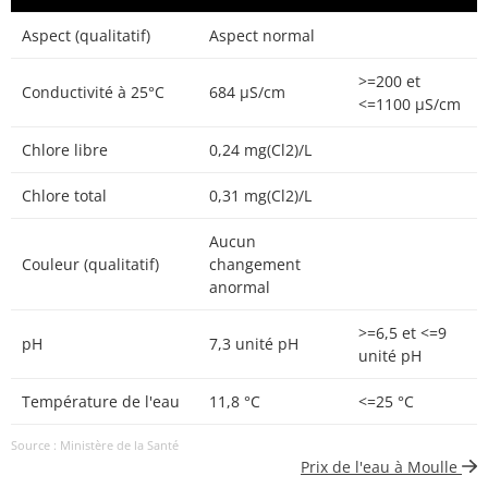
Aspect (qualitatif)
Aspect normal
>=200 et
Conductivité à 25°C
684 µS/cm
<=1100 µS/cm
Chlore libre
0,24 mg(Cl2)/L
Chlore total
0,31 mg(Cl2)/L
Aucun
Couleur (qualitatif)
changement
anormal
>=6,5 et <=9
pH
7,3 unité pH
unité pH
Température de l'eau
11,8 °C
<=25 °C
Source : Ministère de la Santé
Prix de l'eau à Moulle