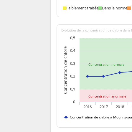
Turbidité néphélométrique NFU
Faiblement traitée
Dans la norme
Evolution de la concentration de chlore dans l
0,5
Concentration de chlore
0,4
0,3
Concentration normale
0,2
0,1
Concentration anormale
0
2016
2017
2018
Concentration de chlore à Moulins-su