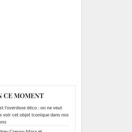
N CE MOMENT
st l'overdose déco : on ne veut
s voir cet objet iconique dans nos
ons
drey Crespo-Mara et