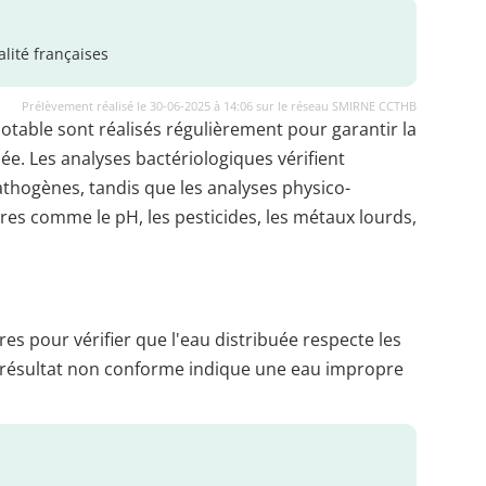
lité françaises
Prélèvement réalisé le 30-06-2025 à 14:06 sur le réseau SMIRNE CCTHB
potable sont réalisés régulièrement pour garantir la
uée. Les analyses bactériologiques vérifient
thogènes, tandis que les analyses physico-
es comme le pH, les pesticides, les métaux lourds,
es pour vérifier que l'eau distribuée respecte les
 résultat non conforme indique une eau impropre