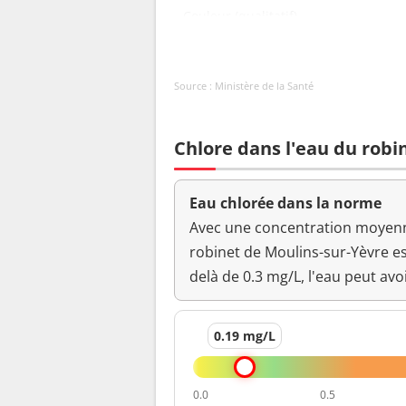
Couleur (qualitatif)
Bactéries coliformes /100ml-MS
Source : Ministère de la Santé
Bact. aér. revivifiables à 22°-68h
Bact. aér. revivifiables à 36°-44h
Chlore dans l'eau du robi
Ammonium (en NH4)
Eau chlorée dans la norme
Odeur (qualitatif)
Avec une concentration moyenne
robinet de Moulins-sur-Yèvre 
pH
delà de 0.3 mg/L, l'eau peut avoi
Saveur (qualitatif)
0.19 mg/L
Température de l'eau
0.0
0.5