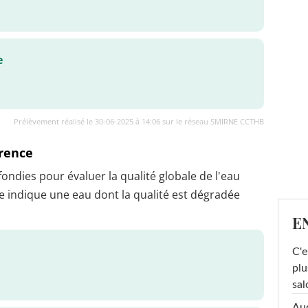
e
Prélèvement réalisé le 30-06-2025 à 14:06 sur le réseau SMIRNE CCTHB
érence
dies pour évaluer la qualité globale de l'eau
 indique une eau dont la qualité est dégradée
E
C'e
plu
sal
Au