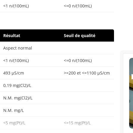
<1 n/(100mL)
<=0 n/(100mL)
Résultat
Seuil de qualité
Aspect normal
<1 n/(100mL)
<=0 n/(100mL)
493 µS/cm
>=200 et <=1100 µS/cm
0,19 mg(Cl2)/L
N.M. mg(Cl2)/L
N.M. mg/L
<5 mg(Pt)/L
<=15 mg(Pt)/L