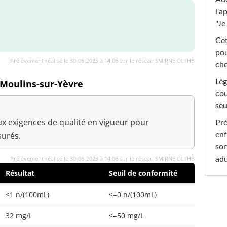
l'a
"Je
Cet
pou
Prélèvement réalisé le 30-06-2025 à 14:06 sur le réseau SMIRNE CCTHB
che
Lég
 Moulins-sur-Yèvre
cou
seu
x exigences de qualité en vigueur pour
Pré
urés.
enf
sor
Prélèvement réalisé le 30-06-2025 à 14:06 sur le réseau SMIRNE CCTHB
adu
Résultat
Seuil de conformité
<1 n/(100mL)
<=0 n/(100mL)
32 mg/L
<=50 mg/L