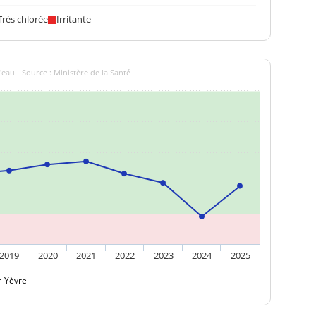
0,31 NFU
<=2 NFU
Très chlorée
Irritante
'eau - Source : Ministère de la Santé
2019
2020
2021
2022
2023
2024
2025
r-Yèvre