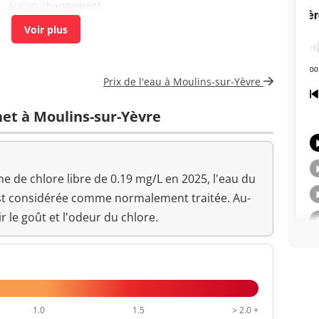
Aucun changement
anormal
<1 n/(100mL)
<=0 n/(100mL)
<1 n/mL
Prix de l'eau à Moulins-sur-Yèvre
<1 n/mL
net à Moulins-sur-Yèvre
<0,05 mg/L
<=0,1 mg/L
Aucun changement
 de chlore libre de 0.19 mg/L en 2025, l'eau du
anormal
est considérée comme normalement traitée. Au-
7,31 unité pH
>=6,5 et <=9 unité pH
r le goût et l'odeur du chlore.
Aucun changement
anormal
22,6 °C
<=25 °C
1.0
1.5
> 2.0 +