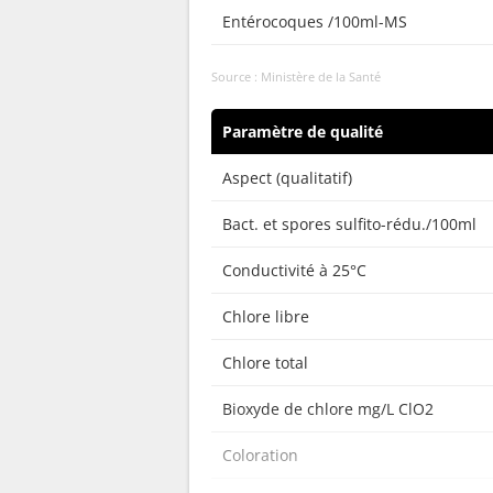
Entérocoques /100ml-MS
Source : Ministère de la Santé
Paramètre de qualité
Aspect (qualitatif)
Bact. et spores sulfito-rédu./100ml
Conductivité à 25°C
Chlore libre
Chlore total
Bioxyde de chlore mg/L ClO2
Coloration