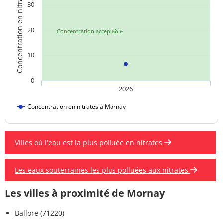
Concentration en nitrates
30
20
Concentration acceptable
10
0
2026
Concentration en nitrates à Mornay
Villes où l'eau est la plus polluée en nitrates
Les eaux souterraines les plus polluées aux nitrates
Les villes à proximité de Mornay
Ballore (71220)