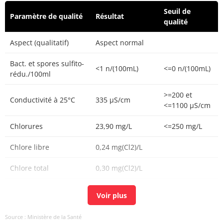
Seuil de
Paramètre de qualité
Résultat
qualité
Aspect (qualitatif)
Aspect normal
Bact. et spores sulfito-
<1 n/(100mL)
<=0 n/(100mL)
rédu./100ml
>=200 et
Conductivité à 25°C
335 µS/cm
<=1100 µS/cm
Chlorures
23,90 mg/L
<=250 mg/L
Chlore libre
0,24 mg(Cl2)/L
Chlore total
0,30 mg(Cl2)/L
Carbone organique
<0,2 mg(C)/L
<=2 mg(C)/L
total
Source : Ministère de la Santé
Coloration
<5 mg(Pt)/L
<=15 mg(Pt)/L