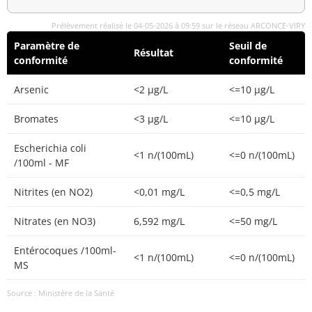
Prélèvement réalisé le 04-05-2026 à 09:59 sur le réseau ARCONCE-VIRY
Paramètre de
Seuil de
Résultat
conformité
conformité
Arsenic
<2 µg/L
<=10 µg/L
Bromates
<3 µg/L
<=10 µg/L
Escherichia coli
<1 n/(100mL)
<=0 n/(100mL)
/100ml - MF
Nitrites (en NO2)
<0,01 mg/L
<=0,5 mg/L
Nitrates (en NO3)
6,592 mg/L
<=50 mg/L
Entérocoques /100ml-
<1 n/(100mL)
<=0 n/(100mL)
MS
Source : Ministère de la Santé