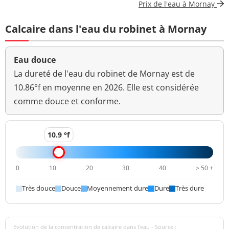
Prix de l'eau à Mornay
Aucun
Calcaire dans l'eau du robinet à Mornay
Couleur (qualitatif)
changement
anormal
Eau douce
Bactéries coliformes
<1 n/(100mL)
<=0 n/(100mL)
/100ml-MS
La dureté de l'eau du robinet de Mornay est de
10.86°f en moyenne en 2026. Elle est considérée
Bact. aér. revivifiables
<1 n/mL
comme douce et conforme.
à 22°-68h
Bact. aér. revivifiables
<1 n/mL
10.9 °f
à 36°-44h
Ammonium (en NH4)
<0,01 mg/L
<=0,1 mg/L
0
10
20
30
40
> 50 +
Aucun
Très douce
Douce
Moyennement dure
Dure
Très dure
Odeur (qualitatif)
changement
anormal
>=6,5 et <=9
pH
Evolution de la concentration de calcaire dans l'eau - Source :
7,6 unité pH