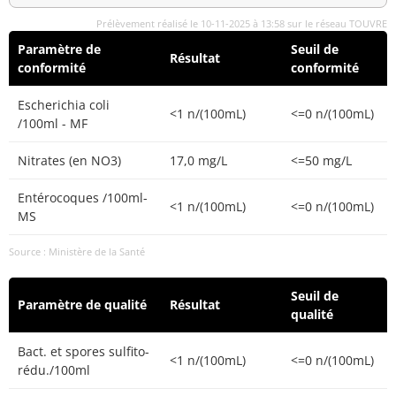
Prélèvement réalisé le 10-11-2025 à 13:58 sur le réseau TOUVRE
Paramètre de
Seuil de
Résultat
conformité
conformité
Escherichia coli
<1 n/(100mL)
<=0 n/(100mL)
/100ml - MF
Nitrates (en NO3)
17,0 mg/L
<=50 mg/L
Entérocoques /100ml-
<1 n/(100mL)
<=0 n/(100mL)
MS
Source : Ministère de la Santé
Seuil de
Paramètre de qualité
Résultat
qualité
Bact. et spores sulfito-
<1 n/(100mL)
<=0 n/(100mL)
rédu./100ml