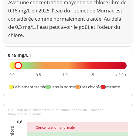
unité pH
Avec une concentration moyenne de chlore libre de
0.15 mg/L en 2025, l'eau du robinet de Mornac est
Température de l'eau
15,3 °C
<=25 °C
considérée comme normalement traitée. Au-delà
de 0.3 mg/L, l'eau peut avoir le goût et l'odeur du
Turbidité
0,28 NFU
<=2 NFU
néphélométrique NFU
chlore.
0.15 mg/L
0.0
0.5
1.0
1.5
> 2.0 +
Faiblement traitée
Dans la norme
Très chlorée
Irritante
Evolution de la concentration de chlore dans l'eau - Source :
Ministère de la Santé
0,6
Concentration anormale