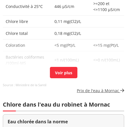
>=200 et
Conductivité à 25°C
446 µS/cm
<=1100 µS/cm
Chlore libre
0,11 mg(Cl2)/L
Chlore total
0,18 mg(Cl2)/L
Coloration
<5 mg(Pt)/L
<=15 mg(Pt)/L
Bactéries coliformes
<1 n/(100mL)
<=0 n/(100mL)
/100ml-MS
Bact. aér. revivifiables
<1 n/mL
à 22°-68h
Source : Ministère de la Santé
Prix de l'eau à Mornac
Bact. aér. revivifiables
4 n/mL
à 36°-44h
Chlore dans l'eau du robinet à Mornac
Ammonium (en NH4)
<0,01 mg/L
<=0,1 mg/L
Eau chlorée dans la norme
>=6,5 et <=9
pH
8,0 unité pH