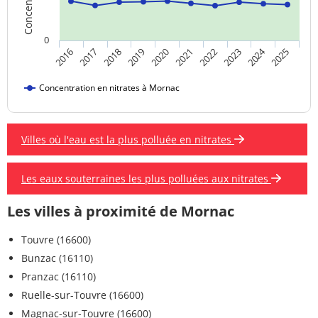
0
2024
2018
2023
2019
2020
2025
2016
2021
2017
2022
Concentration en nitrates à Mornac
Villes où l'eau est la plus polluée en nitrates
Les eaux souterraines les plus polluées aux nitrates
Les villes à proximité de Mornac
Touvre (16600)
Bunzac (16110)
Pranzac (16110)
Ruelle-sur-Touvre (16600)
Magnac-sur-Touvre (16600)