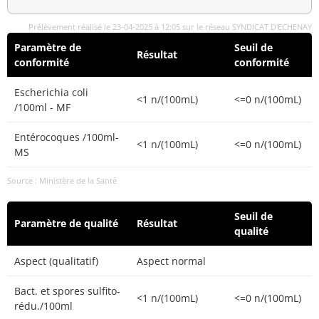
Prélèvement réalisé le 23-04-2025 à 12:05 sur le réseau SYNDICAT D'ECHENAY
Paramètre de
Seuil de
Résultat
conformité
conformité
Escherichia coli
<1 n/(100mL)
<=0 n/(100mL)
/100ml - MF
Entérocoques /100ml-
<1 n/(100mL)
<=0 n/(100mL)
MS
Source : Ministère de la Santé
Seuil de
Paramètre de qualité
Résultat
qualité
Aspect (qualitatif)
Aspect normal
Bact. et spores sulfito-
<1 n/(100mL)
<=0 n/(100mL)
rédu./100ml