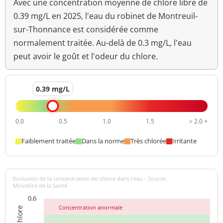
Avec une concentration moyenne de chlore libre de
Odeur (qualitatif)
changement
0.39 mg/L en 2025, l'eau du robinet de Montreuil-
anormal
sur-Thonnance est considérée comme
>=6,5 et <=9
normalement traitée. Au-delà de 0.3 mg/L, l'eau
pH
8,1 unité pH
unité pH
peut avoir le goût et l'odeur du chlore.
Aucun
Saveur (qualitatif)
changement
0.39 mg/L
anormal
Température de l'eau
12,3 °C
<=25 °C
0.0
0.5
1.0
1.5
> 2.0 +
Température de
20,8 °C
Faiblement traitée
Dans la norme
Très chlorée
Irritante
mesure du pH
Turbidité
0,2 NFU
<=2 NFU
néphélométrique NFU
Evolution de la concentration de chlore dans l'eau - Source :
Ministère de la Santé
0,6
Concentration anormale