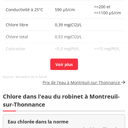
>=200 et
Conductivité à 25°C
590 µS/cm
<=1100 µS/cm
Chlore libre
0,39 mg(Cl2)/L
Chlore total
0,53 mg(Cl2)/L
Coloration
<5,0 mg(Pt)/L
<=15 mg(Pt)/L
Bactéries coliformes
<1 n/(100mL)
<=0 n/(100mL)
/100ml-MS
Source : Ministère de la Santé
Bact. aér. revivifiables
<1 n/mL
Prix de l'eau à Montreuil-sur-Thonnance
à 22°-68h
Chlore dans l'eau du robinet à Montreuil-
Bact. aér. revivifiables
<1 n/mL
à 36°-44h
sur-Thonnance
Ammonium (en NH4)
<0,05 mg/L
<=0,1 mg/L
Eau chlorée dans la norme
Aucun