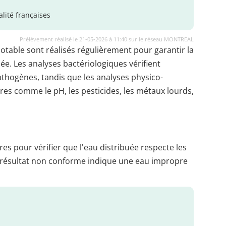
lité françaises
Prélèvement réalisé le 21-05-2026 à 11:40 sur le réseau MONTREAL
potable sont réalisés régulièrement pour garantir la
uée. Les analyses bactériologiques vérifient
thogènes, tandis que les analyses physico-
es comme le pH, les pesticides, les métaux lourds,
es pour vérifier que l'eau distribuée respecte les
 résultat non conforme indique une eau impropre