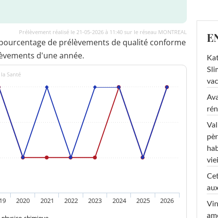
Prélèvement réalisé le 21-05-2026 à 11:40 sur le réseau MONTREAL
E
 pourcentage de prélèvements de qualité conforme
lèvements d'une année.
Kat
Sli
 la Santé
va
Ava
rén
Val
pèr
hab
viei
Cet
aux
19
2020
2021
2022
2023
2024
2025
2026
Vin
am
é physico-chimique