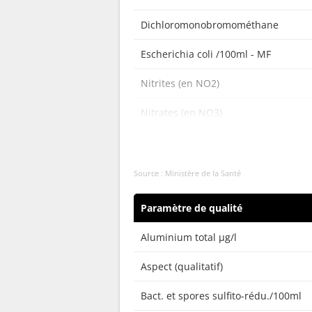
Dichloromonobromométhane
Escherichia coli /100ml - MF
Nitrites (en NO2)
Nitrates (en NO3)
Nitrates/50 + Nitrites/3
Entérocoques /100ml-MS
Source : Ministère de la Santé
Trihalométhanes (4 substances)
Paramètre de qualité
Aluminium total µg/l
Aspect (qualitatif)
Bact. et spores sulfito-rédu./100ml