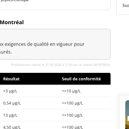
Sud
à Montréal
x exigences de qualité en vigueur pour
urés.
Prélèvement réalisé le 21-05-2026 à 11:40 sur le réseau MONTREAL
Résultat
Seuil de conformité
<3 µg/L
<=10 µg/L
0,54 µg/L
<=100 µg/L
13 µg/L
<=100 µg/L
4,50 µg/L
<=100 µg/L