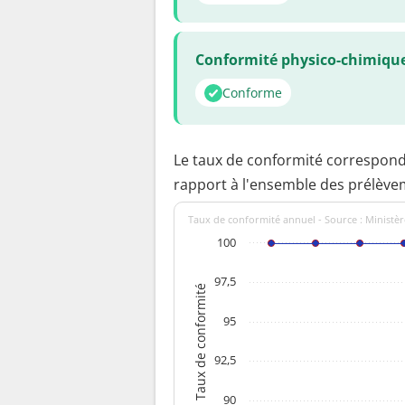
Conformité physico-chimiqu
Conforme
Le taux de conformité correspon
rapport à l'ensemble des prélève
Taux de conformité annuel - Source : Ministèr
100
97,5
Taux de conformité
95
92,5
90