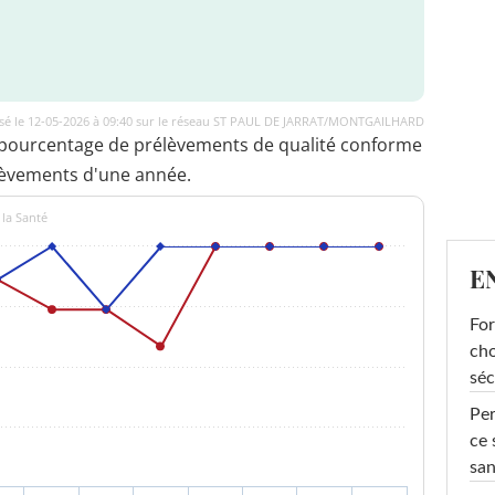
isé le 12-05-2026 à 09:40 sur le réseau ST PAUL DE JARRAT/MONTGAILHARD
 pourcentage de prélèvements de qualité conforme
lèvements d'une année.
 la Santé
E
For
cho
séc
Per
ce 
san