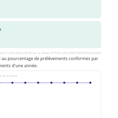
e
isé le 12-05-2026 à 09:40 sur le réseau ST PAUL DE JARRAT/MONTGAILHARD
d au pourcentage de prélèvements conformes par
ments d'une année.
e de la Santé