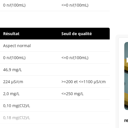
0 n/(100mL)
<=0 n/(100mL)
Résultat
Seuil de qualité
Aspect normal
0 n/(100mL)
<=0 n/(100mL)
46,9 mg/L
224 µS/cm
>=200 et <=1100 µS/cm
2,0 mg/L
<=250 mg/L
0,10 mg(Cl2)/L
0,18 mg(Cl2)/L