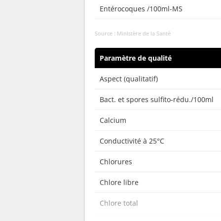
Entérocoques /100ml-MS
Source : Ministère de la Santé
Paramètre de qualité
Aspect (qualitatif)
Bact. et spores sulfito-rédu./100ml
Calcium
Conductivité à 25°C
Chlorures
Chlore libre
Chlore total