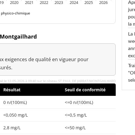
19
2020
2021
2022
2023
2024
2025
2026
Apr
jur
é physico-chimique
pou
la
La 
à Montgailhard
wee
ann
exc
x exigences de qualité en vigueur pour
Tra
urés.
"OU
sel
isé le 12-05-2026 à 09:40 sur le réseau ST PAUL DE JARRAT/MONTGAILHARD
Résultat
Seuil de conformité
0 n/(100mL)
<=0 n/(100mL)
<0,050 mg/L
<=0,5 mg/L
2,8 mg/L
<=50 mg/L