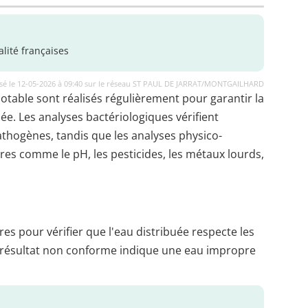
lité françaises
isé le 12-05-2026 à 09:40 sur le réseau ST PAUL DE JARRAT/MONTGAILHARD
potable sont réalisés régulièrement pour garantir la
uée. Les analyses bactériologiques vérifient
thogènes, tandis que les analyses physico-
es comme le pH, les pesticides, les métaux lourds,
es pour vérifier que l'eau distribuée respecte les
 résultat non conforme indique une eau impropre