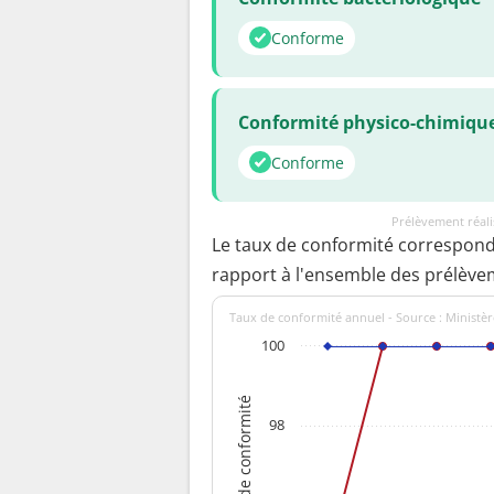
Conforme
Conformité physico-chimiqu
Conforme
Prélèvement réal
Le taux de conformité correspon
rapport à l'ensemble des prélève
Taux de conformité annuel - Source : Ministèr
100
Taux de conformité
98