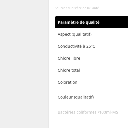
Source : Ministère de la Santé
Paramètre de qualité
Aspect (qualitatif)
Conductivité à 25°C
Chlore libre
Chlore total
Coloration
Couleur (qualitatif)
Bactéries coliformes /100ml-MS
Bact. aér. revivifiables à 22°-68h