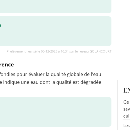
e
Prélèvement réalisé le 05-12-2025 à 10:34 sur le réseau GOLANCOURT
érence
dies pour évaluer la qualité globale de l'eau
 indique une eau dont la qualité est dégradée
E
Ce 
sav
cul
Les