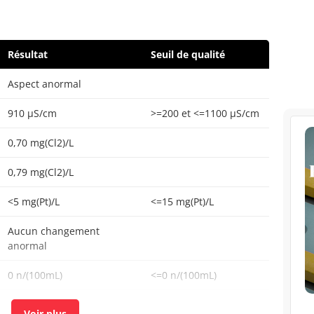
Résultat
Seuil de qualité
Aspect anormal
910 µS/cm
>=200 et <=1100 µS/cm
0,70 mg(Cl2)/L
0,79 mg(Cl2)/L
<5 mg(Pt)/L
<=15 mg(Pt)/L
Aucun changement
anormal
0 n/(100mL)
<=0 n/(100mL)
<1 n/mL