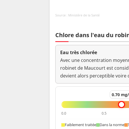
Bact. aér. revivifiables à 36°-44h
Source : Ministère de la Santé
Ammonium (en NH4)
Odeur (qualitatif)
Chlore dans l'eau du rob
pH
Eau très chlorée
Température de l'eau
Avec une concentration moyenne
robinet de Maucourt est consi
Température de mesure du pH
devient alors perceptible voire 
Turbidité néphélométrique NFU
0.70 mg
0.0
0.5
Faiblement traitée
Dans la norme