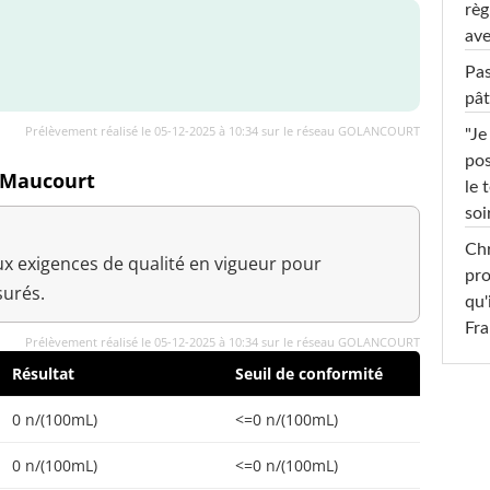
règ
ave
Pas
pât
Prélèvement réalisé le 05-12-2025 à 10:34 sur le réseau GOLANCOURT
"Je
pos
à Maucourt
le 
soi
Chr
x exigences de qualité en vigueur pour
pro
urés.
qu'
Fr
Prélèvement réalisé le 05-12-2025 à 10:34 sur le réseau GOLANCOURT
Résultat
Seuil de conformité
0 n/(100mL)
<=0 n/(100mL)
0 n/(100mL)
<=0 n/(100mL)