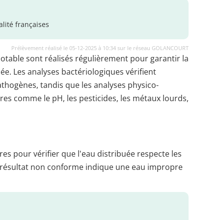
lité françaises
Prélèvement réalisé le 05-12-2025 à 10:34 sur le réseau GOLANCOURT
potable sont réalisés régulièrement pour garantir la
uée. Les analyses bactériologiques vérifient
thogènes, tandis que les analyses physico-
es comme le pH, les pesticides, les métaux lourds,
es pour vérifier que l'eau distribuée respecte les
 résultat non conforme indique une eau impropre