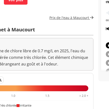
<1 n/mL
<0,050 mg/L
<=0,1 mg/L
Prix de l'eau à Maucourt
Changement anormal
inet à Maucourt
7,4 unité pH
>=6,5 et <=9 unité pH
12 °C
<=25 °C
 de chlore libre de 0.7 mg/L en 2025, l'eau du
dérée comme très chlorée. Cet élément chimique
11,7 °C
dérangeant au goût et à l'odeur.
<0,30 NFU
<=2 NFU
/L
1.0
1.5
> 2.0 +
Très chlorée
Irritante