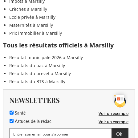
Impôts à Marsilly
<0,01
1-(3,4-dichlorophényl)-urée
<=0,1 µg/L
Crèches à Marsilly
µg/L
Ecole privée à Marsilly
<0,002
Maternités à Marsilly
DDD-4,4'
<=0,1 µg/L
µg/L
Prix immobilier à Marsilly
Tous les résultats officiels à Marsilly
<0,002
DDE-4,4'
<=0,1 µg/L
µg/L
Résultat municipale 2026 à Marsilly
<0,002
Résultats du bac à Marsilly
DDT-2,4'
<=0,1 µg/L
µg/L
Résultats du brevet à Marsilly
Résultats du BTS à Marsilly
<0,002
DDT-4,4'
<=0,1 µg/L
µg/L
NEWSLETTERS
<0,01
Dichlorvos
<=0,1 µg/L
µg/L
Voir un exemple
Santé
Somme
Voir un exemple
Astuces de la rédac
<=0,1 µg/L
DDD44',DDE44',DDT24',DDT44'