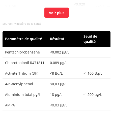
<0,020
2,4-DB
<=0,1 µg/L
µg/L
<0,02
2,6 Dichlorobenzamide
<=0,1 µg/L
Source : Ministère de la Santé
µg/L
<0,01
Seuil de
3,4-dichloroaniline
<=0,1 µg/L
Paramètre de qualité
Résultat
µg/L
qualité
<0,01
Pentachlorobenzène
<0,002 µg/L
Hydroxycarbofuran-3
<=0,1 µg/L
µg/L
Chlorothalonil R471811
0,089 µg/L
<0,01
Pyridafol
<=0,1 µg/L
µg/L
Activité Tritium (3H)
<8 Bq/L
<=100 Bq/L
<0,01
4-n-nonylphenol
<0,03 µg/L
Atrazine-2-hydroxy
<=0,1 µg/L
µg/L
Aluminium total µg/l
18 µg/L
<=200 µg/L
<0,03
Acétamiprid
<=0,1 µg/L
µg/L
AMPA
<0,03 µg/L