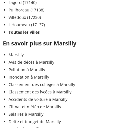
Lagord (17140)
<0,01
Cyperméthrine
<=0,1 µg/L
Puilboreau (17138)
µg/L
Villedoux (17230)
L'Houmeau (17137)
<0,05
Cymoxanil
<=0,1 µg/L
µg/L
Toutes les villes
En savoir plus sur Marsilly
<0,01
Cyprosulfamide
<=0,1 µg/L
µg/L
Marsilly
<0,020
Avis de décès à Marsilly
Dicamba
<=0,1 µg/L
µg/L
Pollution à Marsilly
Inondation à Marsilly
<0,01
Dicofol
<=0,1 µg/L
Classement des collèges à Marsilly
µg/L
Classement des lycées à Marsilly
<0,020
Accidents de voiture à Marsilly
Dichlorprop
<=0,1 µg/L
µg/L
Climat et météo de Marsilly
Salaires à Marsilly
<0,01
1-(3,4-dichlorophényl)-3-méthylurée
<=0,1 µg/L
µg/L
Dette et budget de Marsilly