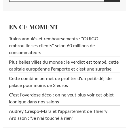
<0,01
Diflufénicanil
<=0,1 µg/L
µg/L
<0,02
Difénoconazole
<=0,1 µg/L
EN CE MOMENT
µg/L
<0,01
Trains annulés et remboursements : "OUIGO
Dimétachlore
<=0,1 µg/L
µg/L
embrouille ses clients" selon 60 millions de
consommateurs
<0,03
Dimoxystrobine
<=0,1 µg/L
Plus belles villes du monde : le verdict est tombé, cette
µg/L
capitale européenne l'emporte et c'est une surprise
<0,01
Diméthoate
<=0,1 µg/L
Cette combine permet de profiter d'un petit-déj' de
µg/L
palace pour moins de 3 euros
<0,050
C'est l'overdose déco : on ne veut plus voir cet objet
Diquat
<=0,1 µg/L
µg/L
iconique dans nos salons
<0,01
Audrey Crespo-Mara et l'appartement de Thierry
Diuron
<=0,1 µg/L
µg/L
Ardisson : "Je n'ai touché à rien"