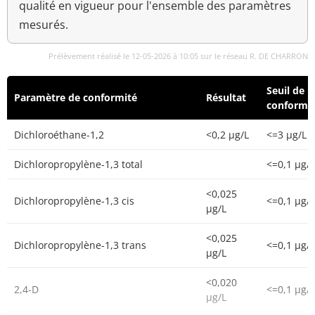
qualité en vigueur pour l'ensemble des paramètres
mesurés.
Prélèvement réalisé le 12-05-2026 à 10:05 sur le réseau R. DE CHARRON
Seuil de
Paramètre de conformité
Résultat
conformi
Dichloroéthane-1,2
<0,2 µg/L
<=3 µg/L
Dichloropropylène-1,3 total
<=0,1 µg/L
<0,025
Dichloropropylène-1,3 cis
<=0,1 µg/L
µg/L
<0,025
Dichloropropylène-1,3 trans
<=0,1 µg/L
µg/L
<0,020
2,4-D
<=0,1 µg/L
µg/L