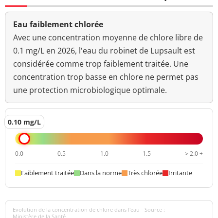
Eau faiblement chlorée
Avec une concentration moyenne de chlore libre de
0.1 mg/L en 2026, l'eau du robinet de Lupsault est
considérée comme trop faiblement traitée. Une
concentration trop basse en chlore ne permet pas
une protection microbiologique optimale.
0.10 mg/L
0.0
0.5
1.0
1.5
> 2.0 +
Faiblement traitée
Dans la norme
Très chlorée
Irritante
Evolution de la concentration de chlore dans l'eau - Source :
Ministère de la Santé