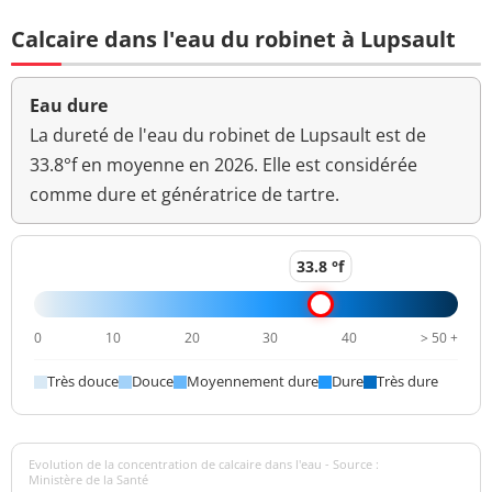
Bactéries coliformes
<1 n/(100mL)
<=0 n/(100mL)
Calcaire dans l'eau du robinet à Lupsault
/100ml-MS
Fer total
8,9 µg/L
<=200 µg/L
Eau dure
Bact. aér. revivifiables
La dureté de l'eau du robinet de Lupsault est de
1 n/mL
à 22°-68h
33.8°f en moyenne en 2026. Elle est considérée
comme dure et génératrice de tartre.
Bact. aér. revivifiables
<1 n/mL
à 36°-44h
33.8 °f
Manganèse total
<1 µg/L
<=50 µg/L
Ammonium (en NH4)
<0,01 mg/L
<=0,1 mg/L
0
10
20
30
40
> 50 +
>=6,5 et <=9
pH
7,6 unité pH
Très douce
Douce
Moyennement dure
Dure
Très dure
unité pH
Aucun
Saveur (qualitatif)
changement
Evolution de la concentration de calcaire dans l'eau - Source :
anormal
Ministère de la Santé