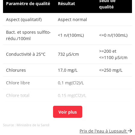
Seuil de
Paramètre de qualité
Résultat
qualité
Aspect (qualitatif)
Aspect normal
Bact. et spores sulfito-
<1 n/(100mL)
<=0 n/(100mL)
rédu./100ml
>=200 et
Conductivité à 25°C
732 µS/cm
<=1100 µS/cm
Chlorures
17,0 mg/L
<=250 mg/L
Chlore libre
0,1 mg(Cl2)/L
Chlore total
0,15 mg(Cl2)/L
Carbone organique
0,8 mg(C)/L
<=2 mg(C)/L
total
Source : Ministère de la Santé
Coloration
<5 mg(Pt)/L
<=15 mg(Pt)/L
Prix de l'eau à Lupsault