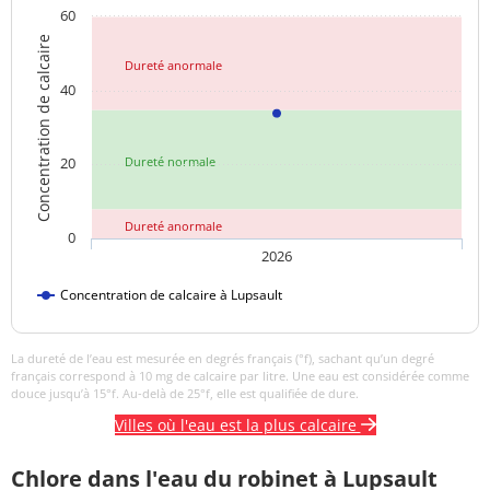
60
Sulfates
82,0 mg/L
<=250 mg/L
Concentration de calcaire
Dureté anormale
Titre alcalimétrique
<1 °f
40
Titre alcalimétrique
27,3 °f
complet
20
Dureté normale
Température de l'eau
11 °C
<=25 °C
Dureté anormale
0
Titre hydrotimétrique
33,8 °f
2026
Turbidité
Concentration de calcaire à Lupsault
0,19 NFU
<=2 NFU
néphélométrique NFU
La dureté de l’eau est mesurée en degrés français (°f), sachant qu’un degré
français correspond à 10 mg de calcaire par litre. Une eau est considérée comme
douce jusqu’à 15°f. Au-delà de 25°f, elle est qualifiée de dure.
Villes où l'eau est la plus calcaire
Chlore dans l'eau du robinet à Lupsault