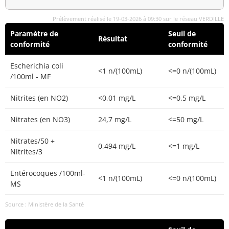
Prélèvement réalisé le 19-03-2026 à 09:30 sur le réseau VERDILLE
Paramètre de
Seuil de
Résultat
conformité
conformité
Escherichia coli
<1 n/(100mL)
<=0 n/(100mL)
/100ml - MF
Nitrites (en NO2)
<0,01 mg/L
<=0,5 mg/L
Nitrates (en NO3)
24,7 mg/L
<=50 mg/L
Nitrates/50 +
0,494 mg/L
<=1 mg/L
Nitrites/3
Entérocoques /100ml-
<1 n/(100mL)
<=0 n/(100mL)
MS
Source : Ministère de la Santé