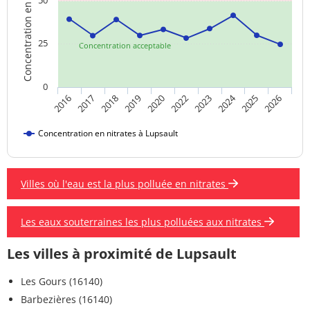
Concentration en nitrates
50
25
Concentration acceptable
0
2024
2018
2019
2025
2020
2026
2016
2022
2017
2023
Concentration en nitrates à Lupsault
Villes où l'eau est la plus polluée en nitrates
Les eaux souterraines les plus polluées aux nitrates
Les villes à proximité de Lupsault
Les Gours (16140)
Barbezières (16140)