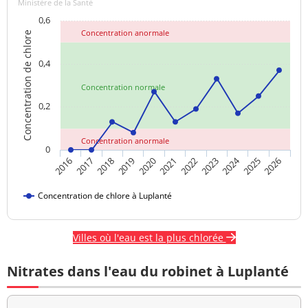
Ministère de la Santé
0,6
Concentration anormale
Concentration de chlore
0,4
Concentration normale
0,2
Concentration anormale
0
2024
2017
2021
2025
2018
2022
2026
2019
2023
2016
2020
Concentration de chlore à Luplanté
Villes où l'eau est la plus chlorée
Nitrates dans l'eau du robinet à Luplanté