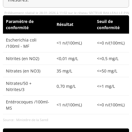
Prélèvement réalisé le 28-01-2026 à 11:02 sur le réseau SECTEUR BAILLEAU-LE-PIN
Paramètre de
Seuil de
Résultat
conformité
conformité
Escherichia coli
<1 n/(100mL)
<=0 n/(100mL)
/100ml - MF
Nitrites (en NO2)
<0,01 mg/L
<=0,5 mg/L
Nitrates (en NO3)
35 mg/L
<=50 mg/L
Nitrates/50 +
0,70 mg/L
<=1 mg/L
Nitrites/3
Entérocoques /100ml-
<1 n/(100mL)
<=0 n/(100mL)
MS
Source : Ministère de la Santé