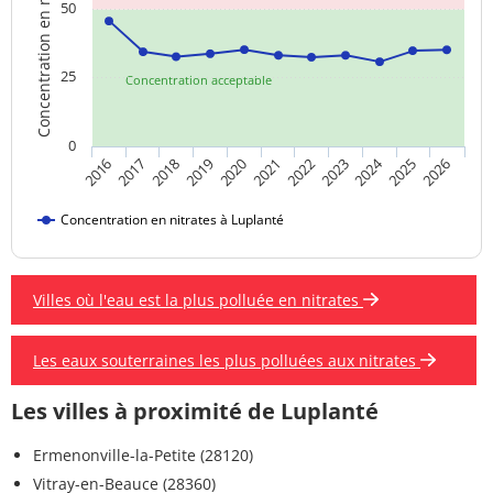
Concentration en nitrates
50
25
Concentration acceptable
0
2024
2019
2021
2023
2025
2016
2018
2020
2022
2026
2017
Concentration en nitrates à Luplanté
Villes où l'eau est la plus polluée en nitrates
Les eaux souterraines les plus polluées aux nitrates
Les villes à proximité de Luplanté
Ermenonville-la-Petite (28120)
Vitray-en-Beauce (28360)