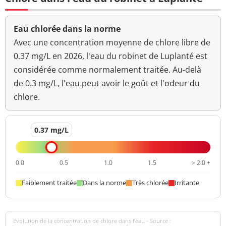
Eau chlorée dans la norme
Avec une concentration moyenne de chlore libre de
0.37 mg/L en 2026, l'eau du robinet de Luplanté est
considérée comme normalement traitée. Au-delà
de 0.3 mg/L, l'eau peut avoir le goût et l'odeur du
chlore.
0.37 mg/L
0.0
0.5
1.0
1.5
> 2.0 +
Faiblement traitée
Dans la norme
Très chlorée
Irritante
Evolution de la concentration de chlore dans l'eau - Source :