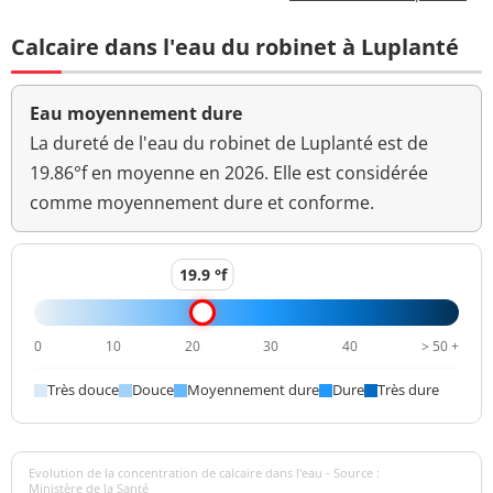
Aucun
Calcaire dans l'eau du robinet à Luplanté
Couleur (qualitatif)
changement
anormal
Eau moyennement dure
Bactéries coliformes
<1 n/(100mL)
<=0 n/(100mL)
/100ml-MS
La dureté de l'eau du robinet de Luplanté est de
19.86°f en moyenne en 2026. Elle est considérée
Fer total
<10 µg/L
<=200 µg/L
comme moyennement dure et conforme.
Bact. aér. revivifiables
<1 n/mL
à 22°-68h
19.9 °f
Bact. aér. revivifiables
1 n/mL
à 36°-44h
0
10
20
30
40
> 50 +
Ammonium (en NH4)
<0,05 mg/L
<=0,1 mg/L
Très douce
Douce
Moyennement dure
Dure
Très dure
>=6,5 et <=9
pH
7,6 unité pH
unité pH
Evolution de la concentration de calcaire dans l'eau - Source :
Aucun
Ministère de la Santé