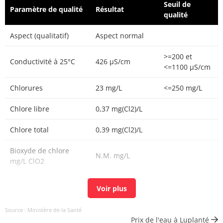
Seuil de
Paramètre de qualité
Résultat
qualité
Aspect (qualitatif)
Aspect normal
>=200 et
Conductivité à 25°C
426 µS/cm
<=1100 µS/cm
Chlorures
23 mg/L
<=250 mg/L
Chlore libre
0,37 mg(Cl2)/L
Chlore total
0,39 mg(Cl2)/L
Bioxyde de chlore
N.M. mg/L
mg/L ClO2
Carbone organique
0,23 mg(C)/L
<=2 mg(C)/L
total
Source : Ministère de la Santé
Coloration
<5 mg(Pt)/L
<=15 mg(Pt)/L
Prix de l'eau à Luplanté