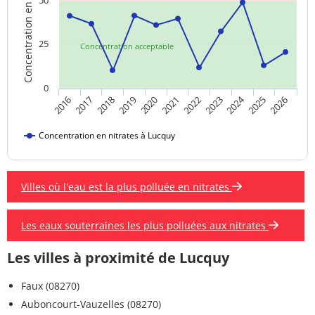
Concentration en nitrates
50
25
Concentration acceptable
0
2024
2019
2021
2023
2025
2016
2018
2020
2022
2026
2017
Concentration en nitrates à Lucquy
Villes où l'eau est la plus polluée en nitrates
Les eaux souterraines les plus polluées aux nitrates
Les villes à proximité de Lucquy
Faux (08270)
Auboncourt-Vauzelles (08270)