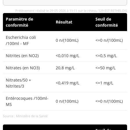
Prélèvement réalisé le 29-05-2026 à 11:11 sur le réseau S29 EST RETHELOIS
Paramètre de
Seuil de
Résultat
conformité
conformité
Escherichia coli
0 n/(100mL)
<=0 n/(100mL)
/100ml - MF
Nitrites (en NO2)
<0,010 mg/L
<=0,5 mg/L
Nitrates (en NO3)
20,8 mg/L
<=50 mg/L
Nitrates/50 +
<0,419 mg/L
<=1 mg/L
Nitrites/3
Entérocoques /100ml-
0 n/(100mL)
<=0 n/(100mL)
MS
Source : Ministère de la Santé