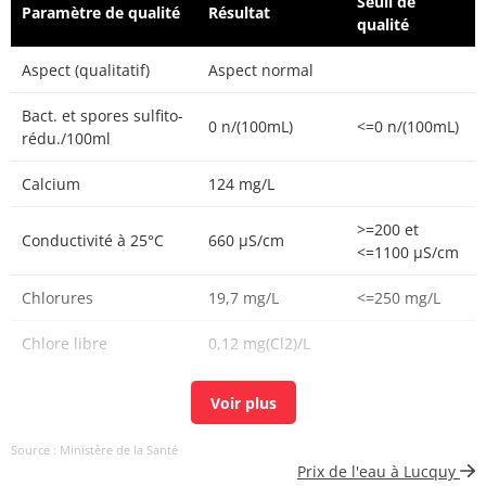
Seuil de
Paramètre de qualité
Résultat
qualité
Aspect (qualitatif)
Aspect normal
Bact. et spores sulfito-
0 n/(100mL)
<=0 n/(100mL)
rédu./100ml
Calcium
124 mg/L
>=200 et
Conductivité à 25°C
660 µS/cm
<=1100 µS/cm
Chlorures
19,7 mg/L
<=250 mg/L
Chlore libre
0,12 mg(Cl2)/L
Chlore total
0,19 mg(Cl2)/L
Carbone organique
0,65 mg(C)/L
<=2 mg(C)/L
Source : Ministère de la Santé
total
Prix de l'eau à Lucquy