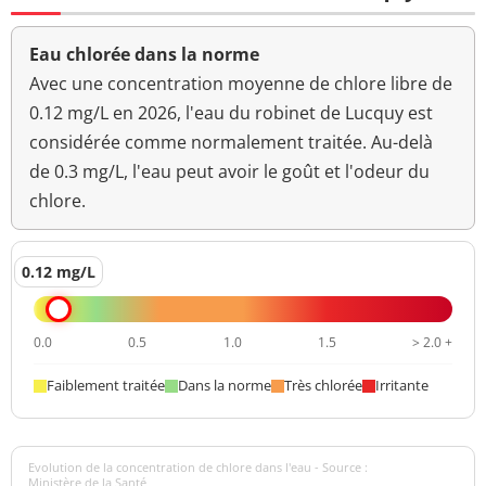
Eau chlorée dans la norme
Avec une concentration moyenne de chlore libre de
0.12 mg/L en 2026, l'eau du robinet de Lucquy est
considérée comme normalement traitée. Au-delà
de 0.3 mg/L, l'eau peut avoir le goût et l'odeur du
chlore.
0.12 mg/L
0.0
0.5
1.0
1.5
> 2.0 +
Faiblement traitée
Dans la norme
Très chlorée
Irritante
Evolution de la concentration de chlore dans l'eau - Source :
Ministère de la Santé