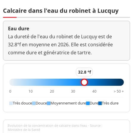
Coloration
<5 mg(Pt)/L
<=15 mg(Pt)/L
Calcaire dans l'eau du robinet à Lucquy
Aucun
Couleur (qualitatif)
changement
Eau dure
anormal
La dureté de l'eau du robinet de Lucquy est de
Bactéries coliformes
32.8°f en moyenne en 2026. Elle est considérée
0 n/(100mL)
<=0 n/(100mL)
/100ml-MS
comme dure et génératrice de tartre.
Bact. aér. revivifiables
23 n/mL
à 22°-68h
32.8 °f
Bact. aér. revivifiables
14 n/mL
à 36°-44h
0
10
20
30
40
> 50 +
Hydrogénocarbonates
331 mg/L
Très douce
Douce
Moyennement dure
Dure
Très dure
Magnésium
4,6 mg(Mg)/L
Ammonium (en NH4)
<0,050 mg/L
<=0,1 mg/L
Evolution de la concentration de calcaire dans l'eau - Source :
Ministère de la Santé