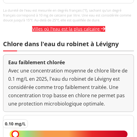
La dureté de l’eau est mesurée en degrés français (°f), sachant qu’un degré
français correspond à 10 mg de calcaire par litre. Une eau est considérée comme
douce jusqu’à 15°f. Au-delà de 25°f, elle est qualifiée de dure.
Villes où l'eau est la plus calcaire
Chlore dans l'eau du robinet à Lévigny
Eau faiblement chlorée
Avec une concentration moyenne de chlore libre de
0.1 mg/L en 2025, l'eau du robinet de Lévigny est
considérée comme trop faiblement traitée. Une
concentration trop basse en chlore ne permet pas
une protection microbiologique optimale.
0.10 mg/L