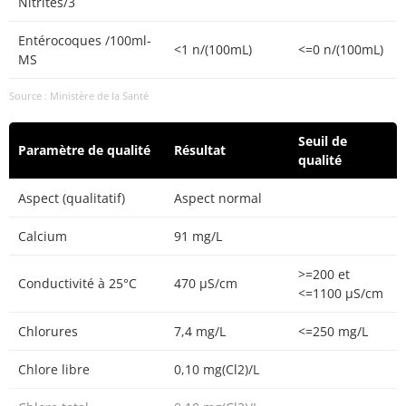
Nitrites/3
Entérocoques /100ml-
<1 n/(100mL)
<=0 n/(100mL)
MS
Source : Ministère de la Santé
Seuil de
Paramètre de qualité
Résultat
qualité
Aspect (qualitatif)
Aspect normal
Calcium
91 mg/L
>=200 et
Conductivité à 25°C
470 µS/cm
<=1100 µS/cm
Chlorures
7,4 mg/L
<=250 mg/L
Chlore libre
0,10 mg(Cl2)/L