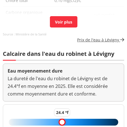
Chlore total
0,10 mg(Cl2)/L
Carbone organique
0,8 mg(C)/L
<=2 mg(C)/L
total
Coloration
<5,0 mg(Pt)/L
<=15 mg(Pt)/L
Source : Ministère de la Santé
Prix de l'eau à Lévigny
Bactéries coliformes
<1 n/(100mL)
<=0 n/(100mL)
/100ml-MS
Calcaire dans l'eau du robinet à Lévigny
Bact. aér. revivifiables
<1 n/mL
à 22°-68h
Eau moyennement dure
Bact. aér. revivifiables
La dureté de l'eau du robinet de Lévigny est de
2 n/mL
à 36°-44h
24.4°f en moyenne en 2025. Elle est considérée
comme moyennement dure et conforme.
Magnésium
4,2 mg(Mg)/L
Ammonium (en NH4)
<0,05 mg/L
<=0,1 mg/L
24.4 °f
Aucun
Odeur (qualitatif)
changement