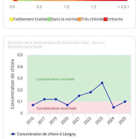
0.0
0.5
1.0
1.5
> 2.0 +
Faiblement traitée
Dans la norme
Très chlorée
Irritante
Evolution de la concentration de chlore dans l'eau - Source :
Ministère de la Santé
0,5
Concentration de chlore
0,4
0,3
Concentration normale
0,2
0,1
Concentration anormale
0
2024
2021
2022
2023
2025
2016
2017
2019
2020
Concentration de chlore à Lévigny