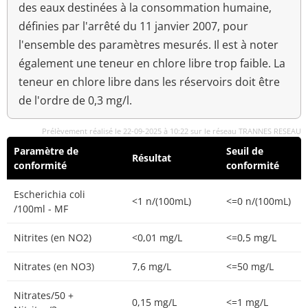
des eaux destinées à la consommation humaine,
définies par l'arrêté du 11 janvier 2007, pour
l'ensemble des paramètres mesurés. Il est à noter
également une teneur en chlore libre trop faible. La
teneur en chlore libre dans les réservoirs doit être
de l'ordre de 0,3 mg/l.
Prélèvement réalisé le 22-09-2025 à 10:22 sur le réseau TRANNES RESEAU
Paramètre de
Seuil de
Résultat
conformité
conformité
Escherichia coli
<1 n/(100mL)
<=0 n/(100mL)
/100ml - MF
Nitrites (en NO2)
<0,01 mg/L
<=0,5 mg/L
Nitrates (en NO3)
7,6 mg/L
<=50 mg/L
Nitrates/50 +
0,15 mg/L
<=1 mg/L