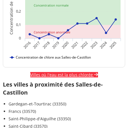
Concentration de chlore
Concentration normale
0,2
0,1
Concentration anormale
0
2024
2018
2023
2020
2025
2017
2022
2019
2016
2021
Concentration de chlore aux Salles-de-Castillon
Villes où l'eau est la plus chlorée
Les villes à proximité des Salles-de-
Castillon
Gardegan-et-Tourtirac (33350)
Francs (33570)
Saint-Philippe-d'Aiguilhe (33350)
Saint-Cibard (33570)