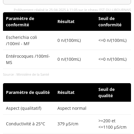
Prélèvement réalisé le 25-04-2025 à 11:05 sur le réseau EST-DU-LIBOURNAIS
Paramètre de
Seuil de
Résultat
conformité
conformité
Escherichia coli
0 n/(100mL)
<=0 n/(100mL)
/100ml - MF
Entérocoques /100ml-
0 n/(100mL)
<=0 n/(100mL)
MS
Source : Ministère de la Santé
Seuil de
Paramètre de qualité
Résultat
qualité
Aspect (qualitatif)
Aspect normal
>=200 et
Conductivité à 25°C
379 µS/cm
<=1100 µS/cm