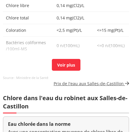
Chlore libre
0,14 mg(Cl2)/L
Chlore total
0,14 mg(Cl2)/L
Coloration
<2,5 mg(Pt)/L
<=15 mg(Pt)/L
Bactéries coliformes
0 n/(100mL)
<=0 n/(100mL)
/100ml-MS
Fer total
<5 µg/L
<=200 µg/L
Bact. aér. revivifiables
0 n/mL
Source : Ministère de la Santé
à 22°-68h
Prix de l'eau aux Salles-de-Castillon
Bact. aér. revivifiables
0 n/mL
Chlore dans l'eau du robinet aux Salles-de-
à 36°-44h
Castillon
Ammonium d'origine
<0,01 mg/L
<=0,5 mg/L
naturelle
Eau chlorée dans la norme
Aucun