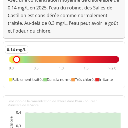
Avec une concentration moyenne de chlore libre de
Odeur (qualitatif)
changement
0.14 mg/L en 2025, l'eau du robinet des Salles-de-
anormal
Castillon est considérée comme normalement
>=6,5 et <=9
traitée. Au-delà de 0.3 mg/L, l'eau peut avoir le goût
pH
8,0 unité pH
unité pH
et l'odeur du chlore.
Aucun
Saveur (qualitatif)
changement
0.14 mg/L
anormal
Température de l'eau
13,8 °C
<=25 °C
0.0
0.5
1.0
1.5
> 2.0 +
Température de
21,8 °C
Faiblement traitée
Dans la norme
Très chlorée
Irritante
mesure du pH
Turbidité
<0,2 NFU
<=2 NFU
néphélométrique NFU
Evolution de la concentration de chlore dans l'eau - Source :
Ministère de la Santé
0,4
0,3