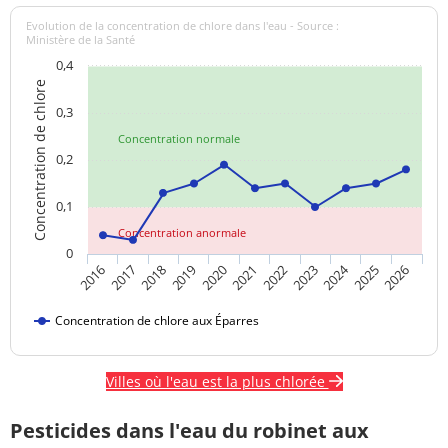
Evolution de la concentration de chlore dans l'eau - Source :
Ministère de la Santé
0,4
Concentration de chlore
0,3
Concentration normale
0,2
0,1
Concentration anormale
0
2024
2017
2021
2025
2018
2022
2026
2019
2023
2016
2020
Concentration de chlore aux Éparres
Villes où l'eau est la plus chlorée
Pesticides dans l'eau du robinet aux