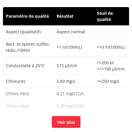
Seuil de
Paramètre de qualité
Résultat
qualité
Aspect (qualitatif)
Aspect normal
Bact. et spores sulfito-
<1 n/(100mL)
<=0 n/(100mL)
rédu./100ml
>=200 et
Conductivité à 25°C
573 µS/cm
<=1100 µS/cm
Chlorures
5,60 mg/L
<=250 mg/L
Chlore libre
0,21 mg(Cl2)/L
Chlore total
0,23 mg(Cl2)/L
Bioxyde de chlore
N.M. mg/L
mg/L ClO2