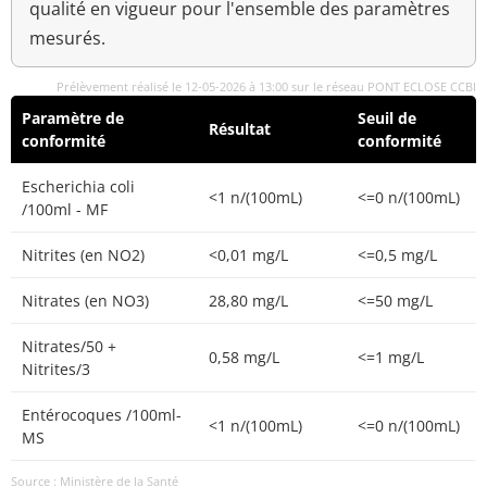
qualité en vigueur pour l'ensemble des paramètres
mesurés.
Prélèvement réalisé le 12-05-2026 à 13:00 sur le réseau PONT ECLOSE CCBI
Paramètre de
Seuil de
Résultat
conformité
conformité
Escherichia coli
<1 n/(100mL)
<=0 n/(100mL)
/100ml - MF
Nitrites (en NO2)
<0,01 mg/L
<=0,5 mg/L
Nitrates (en NO3)
28,80 mg/L
<=50 mg/L
Nitrates/50 +
0,58 mg/L
<=1 mg/L
Nitrites/3
Entérocoques /100ml-
<1 n/(100mL)
<=0 n/(100mL)
MS
Source : Ministère de la Santé