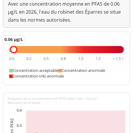
Avec une concentration moyenne en PFAS de 0.06
µg/L en 2026, l'eau du robinet des Éparres se situe
dans les normes autorisées.
0.06 µg/L
0.0
0.2
0.5
0.8
1.0
1.2
> 1.5 +
Concentration acceptable
Concentration anormale
Concentration très anormale
Evolution de la concentration en PFAS dans l'eau - Source :
Ministère de la Santé
0,4
0,3