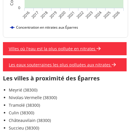
0
2024
2019
2021
2023
2025
2016
2018
2020
2022
2026
2017
Concentration en nitrates aux Éparres
Villes où l'eau est la plus polluée en nitrates
Les eaux souterraines les plus polluées aux nitrates
Les villes à proximité des Éparres
Meyrié (38300)
Nivolas-Vermelle (38300)
Tramolé (38300)
Culin (38300)
Châteauvilain (38300)
Succieu (38300)