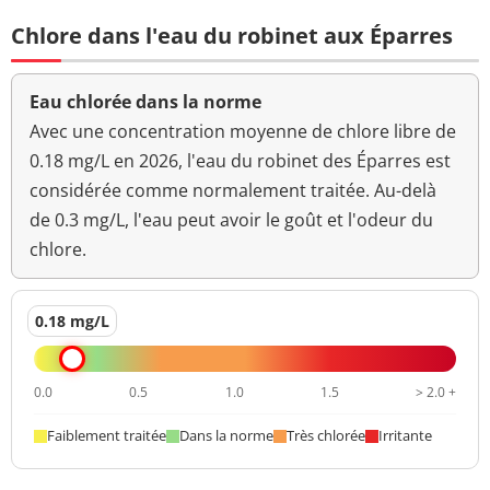
Turbidité
0,19 NFU
<=2 NFU
néphélométrique NFU
Chlore dans l'eau du robinet aux Éparres
Eau chlorée dans la norme
Avec une concentration moyenne de chlore libre de
0.18 mg/L en 2026, l'eau du robinet des Éparres est
considérée comme normalement traitée. Au-delà
de 0.3 mg/L, l'eau peut avoir le goût et l'odeur du
chlore.
0.18 mg/L
0.0
0.5
1.0
1.5
> 2.0 +
Faiblement traitée
Dans la norme
Très chlorée
Irritante