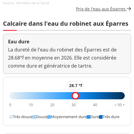
Source : Ministère de la Santé
Carbone organique
0,61 mg(C)/L
<=2 mg(C)/L
Prix de l'eau aux Éparres
total
Calcaire dans l'eau du robinet aux Éparres
Coloration
<5 mg(Pt)/L
<=15 mg(Pt)/L
Bactéries coliformes
<1 n/(100mL)
<=0 n/(100mL)
Eau dure
/100ml-MS
La dureté de l'eau du robinet des Éparres est de
Bact. aér. revivifiables
28.68°f en moyenne en 2026. Elle est considérée
<1 n/mL
à 22°-68h
comme dure et génératrice de tartre.
Bact. aér. revivifiables
<1 n/mL
à 36°-44h
28.7 °f
Ammonium (en NH4)
<0,01 mg/L
<=0,1 mg/L
0
10
20
30
40
> 50 +
Aucun
Odeur (qualitatif)
changement
Très douce
Douce
Moyennement dure
Dure
Très dure
anormal
Pluviométrie-48h
20 mm/48h