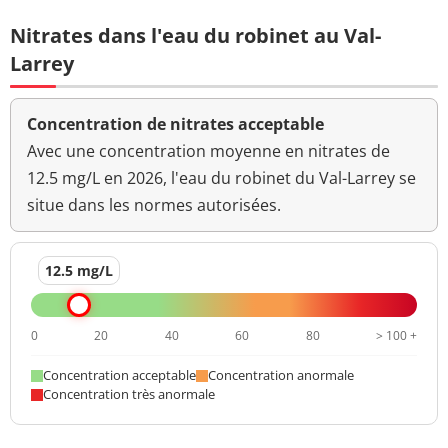
Nitrates dans l'eau du robinet au Val-
Difénoconazole
<0,020 µg/L
<=0,1 µg/L
Larrey
Diméfuron
<0,020 µg/L
<=0,1 µg/L
Dimétachlore
<0,020 µg/L
<=0,1 µg/L
Concentration de nitrates acceptable
Avec une concentration moyenne en nitrates de
Diméthoate
<0,020 µg/L
<=0,1 µg/L
12.5 mg/L en 2026, l'eau du robinet du Val-Larrey se
Diphenylamine
<0,020 µg/L
<=0,1 µg/L
situe dans les normes autorisées.
Diuron
<0,020 µg/L
<=0,1 µg/L
12.5 mg/L
N,N-diméthyl-N'-
<0,020 µg/L
<=0,1 µg/L
phénylsulfamide
0
20
40
60
80
> 100 +
N,N-Dimet-tolylsulphamid
<0,020 µg/L
<=0,1 µg/L
Concentration acceptable
Concentration anormale
Diméthénamide
<0,020 µg/L
<=0,1 µg/L
Concentration très anormale
Diméthomorphe
<0,020 µg/L
<=0,1 µg/L