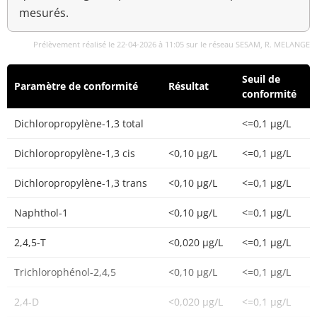
mesurés.
Prélèvement réalisé le 22-04-2026 à 11:05 sur le réseau SESAM, R. MELANGE
Seuil de
Paramètre de conformité
Résultat
conformité
Dichloropropylène-1,3 total
<=0,1 µg/L
Dichloropropylène-1,3 cis
<0,10 µg/L
<=0,1 µg/L
Dichloropropylène-1,3 trans
<0,10 µg/L
<=0,1 µg/L
Naphthol-1
<0,10 µg/L
<=0,1 µg/L
2,4,5-T
<0,020 µg/L
<=0,1 µg/L
Trichlorophénol-2,4,5
<0,10 µg/L
<=0,1 µg/L
2,4-D
<0,020 µg/L
<=0,1 µg/L