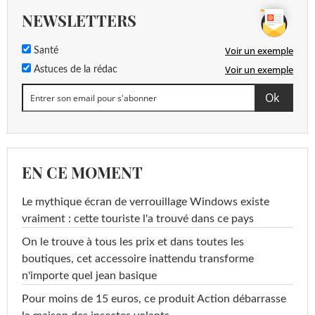
Folpel
<0,10 µg/L
<=0,1 µg/L
NEWSLETTERS
Foramsulfuron
<0,020 µg/L
<=0,1 µg/L
Voir un exemple
Santé
Fosthiazate
<0,020 µg/L
<=0,1 µg/L
Voir un exemple
Astuces de la rédac
Fenpropimorphe
<0,020 µg/L
<=0,1 µg/L
Fenpropidin
<0,020 µg/L
<=0,1 µg/L
Fluroxypir
<0,020 µg/L
<=0,1 µg/L
EN CE MOMENT
Fluroxypir-meptyl
<0,10 µg/L
<=0,1 µg/L
Le mythique écran de verrouillage Windows existe
Flusilazol
<0,020 µg/L
<=0,1 µg/L
vraiment : cette touriste l'a trouvé dans ce pays
Flutriafol
<0,020 µg/L
<=0,1 µg/L
On le trouve à tous les prix et dans toutes les
boutiques, cet accessoire inattendu transforme
Glufosinate
<0,10 µg/L
<=0,1 µg/L
n'importe quel jean basique
Glyphosate
Pour moins de 15 euros, ce produit Action débarrasse
<0,10 µg/L
<=0,1 µg/L