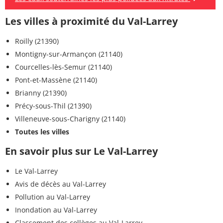
Ethofumésate
<0,020 µg/L
<=0,1 µg/L
Les villes à proximité du Val-Larrey
Ethephon
<0,10 µg/L
<=0,1 µg/L
Roilly (21390)
Ethyleneuree
<0,10 µg/L
<=0,1 µg/L
Montigny-sur-Armançon (21140)
Courcelles-lès-Semur (21140)
Ethylenethiouree
<0,020 µg/L
<=0,1 µg/L
Pont-et-Massène (21140)
Brianny (21390)
Flurochloridone
<0,020 µg/L
<=0,1 µg/L
Précy-sous-Thil (21390)
Fenhexamid
<0,020 µg/L
<=0,1 µg/L
Villeneuve-sous-Charigny (21140)
Toutes les villes
Fipronil
<0,10 µg/L
<=0,1 µg/L
En savoir plus sur Le Val-Larrey
Fipronil sulfone
<0,020 µg/L
<=0,1 µg/L
Le Val-Larrey
Flazasulfuron
<0,020 µg/L
<=0,1 µg/L
Avis de décès au Val-Larrey
Pollution au Val-Larrey
Flonicamide
<0,020 µg/L
<=0,1 µg/L
Inondation au Val-Larrey
Florasulam
<0,020 µg/L
<=0,1 µg/L
Classement des collèges au Val-Larrey