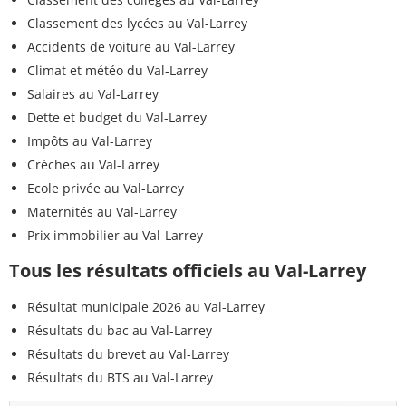
Classement des lycées au Val-Larrey
Fluopicolide
<0,020 µg/L
<=0,1 µg/L
Accidents de voiture au Val-Larrey
Fluazinam
<0,020 µg/L
<=0,1 µg/L
Climat et météo du Val-Larrey
Salaires au Val-Larrey
Fludioxonil
<0,020 µg/L
<=0,1 µg/L
Dette et budget du Val-Larrey
Impôts au Val-Larrey
Fluopyram
<0,020 µg/L
<=0,1 µg/L
Crèches au Val-Larrey
Flupyrsulfuron-méthyle
<0,020 µg/L
<=0,1 µg/L
Ecole privée au Val-Larrey
Maternités au Val-Larrey
Flurtamone
<0,020 µg/L
<=0,1 µg/L
Prix immobilier au Val-Larrey
Flufenacet
<0,020 µg/L
<=0,1 µg/L
Tous les résultats officiels au Val-Larrey
Fluxapyroxad
<0,020 µg/L
<=0,1 µg/L
Résultat municipale 2026 au Val-Larrey
Résultats du bac au Val-Larrey
Mécoprop
<0,020 µg/L
<=0,1 µg/L
Résultats du brevet au Val-Larrey
Fénuron
<0,020 µg/L
<=0,1 µg/L
Résultats du BTS au Val-Larrey