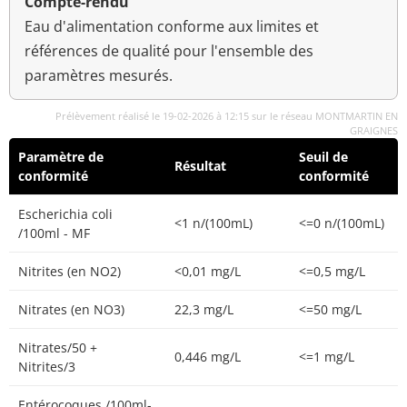
Compte-rendu
Eau d'alimentation conforme aux limites et
références de qualité pour l'ensemble des
paramètres mesurés.
Prélèvement réalisé le 19-02-2026 à 12:15 sur le réseau MONTMARTIN EN
GRAIGNES
Paramètre de
Seuil de
Résultat
conformité
conformité
Escherichia coli
<1 n/(100mL)
<=0 n/(100mL)
/100ml - MF
Nitrites (en NO2)
<0,01 mg/L
<=0,5 mg/L
Nitrates (en NO3)
22,3 mg/L
<=50 mg/L
Nitrates/50 +
0,446 mg/L
<=1 mg/L
Nitrites/3
Entérocoques /100ml-