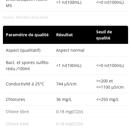
<1 n/(100mL)
<=0 n/(100mL)
MS
Source : Ministère de la Santé
Seuil de
Paramètre de qualité
Résultat
qualité
Aspect (qualitatif)
Aspect normal
Bact. et spores sulfito-
<1 n/(100mL)
<=0 n/(100mL)
rédu./100ml
>=200 et
Conductivité à 25°C
744 µS/cm
<=1100 µS/cm
Chlorures
36 mg/L
<=250 mg/L
Chlore libre
0,18 mg(Cl2)/L
Chlore total
0,18 mg(Cl2)/L