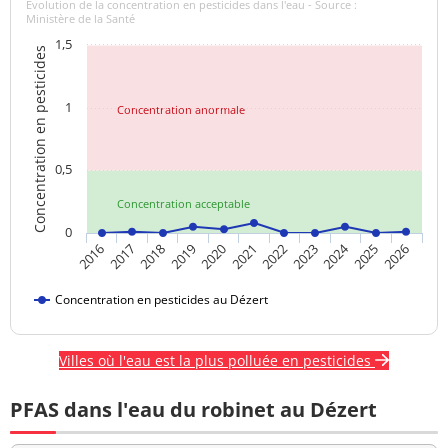
Evolution de la concentration en pesticides dans l'eau - Source :
Ministère de la Santé
1,5
Concentration en pesticides
1
Concentration anormale
0,5
Concentration acceptable
0
2024
2020
2021
2022
2023
2025
2026
2016
2017
2018
2019
Concentration en pesticides au Dézert
Villes où l'eau est la plus polluée en pesticides
PFAS dans l'eau du robinet au Dézert