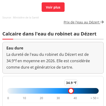
Carbone organique
0,5 mg(C)/L
<=2 mg(C)/L
total
Source : Ministère de la Santé
Aucun
Prix de l'eau au Dézert
Couleur (qualitatif)
changement
anormal
Calcaire dans l'eau du robinet au Dézert
Bactéries coliformes
<1 n/(100mL)
<=0 n/(100mL)
/100ml-MS
Eau dure
Fer total
2,5 µg/L
<=200 µg/L
La dureté de l'eau du robinet du Dézert est de
34.9°f en moyenne en 2026. Elle est considérée
Bact. aér. revivifiables
4 n/mL
comme dure et génératrice de tartre.
à 22°-68h
Bact. aér. revivifiables
5 n/mL
34.9 °f
à 36°-44h
Manganèse total
<1,0 µg/L
<=50 µg/L
0
10
20
30
40
> 50 +
Ammonium (en NH4)
<0,05 mg/L
<=0,1 mg/L