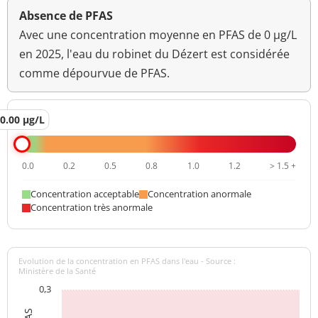
Absence de PFAS
Avec une concentration moyenne en PFAS de 0 µg/L
en 2025, l'eau du robinet du Dézert est considérée
comme dépourvue de PFAS.
0.00 µg/L
0.0
0.2
0.5
0.8
1.0
1.2
> 1.5 +
Concentration acceptable
Concentration anormale
Concentration très anormale
Evolution de la concentration en PFAS dans l'eau - Source :
Ministère de la Santé
0,3