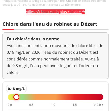
français correspond à 10 mg de calcaire par litre. Une eau est considérée comme
douce jusqu’à 15°f. Au-delà de 25°f, elle est qualifiée de dure.
Villes où l'eau est la plus calcaire
Chlore dans l'eau du robinet au Dézert
Eau chlorée dans la norme
Avec une concentration moyenne de chlore libre de
0.18 mg/L en 2026, l'eau du robinet du Dézert est
considérée comme normalement traitée. Au-delà
de 0.3 mg/L, l'eau peut avoir le goût et l'odeur du
chlore.
0.18 mg/L
0.0
0.5
1.0
1.5
> 2.0 +