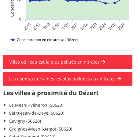
0
2024
2019
2021
2023
2025
2016
2018
2020
2022
2026
2017
Concentration en nitrates au Dézert
Villes où l'eau est la plus polluée en nitrates
Les eaux souterraines les plus polluées aux nitrates
Les villes à proximité du Dézert
Le Mesnil-Véneron (50620)
Saint-Jean-de-Daye (50620)
Cavigny (50620)
Graignes-Mesnil-Angot (50620)
Saint-Fromond (50620)