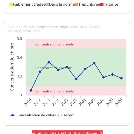
Faiblement traitée
Dans la norme
Très chlorée
Irritante
Evolution de la concentration de chlore dans l'eau - Source :
Ministère de la Santé
0,6
Concentration anormale
Concentration de chlore
0,4
Concentration normale
0,2
Concentration anormale
0
2024
2017
2021
2025
2018
2022
2026
2019
2023
2016
2020
Concentration de chlore au Dézert
Villes où l'eau est la plus chlorée