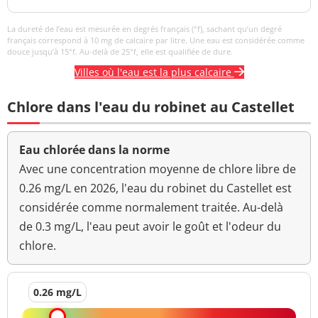
La dureté de l’eau est mesurée en degrés français (°f), sachant qu’un degré
français correspond à 10 mg de calcaire par litre. Une eau est considérée comme
douce jusqu’à 15°f. Au-delà de 25°f, elle est qualifiée de dure.
Villes où l'eau est la plus calcaire
Chlore dans l'eau du robinet au Castellet
Eau chlorée dans la norme
Avec une concentration moyenne de chlore libre de
0.26 mg/L en 2026, l'eau du robinet du Castellet est
considérée comme normalement traitée. Au-delà
de 0.3 mg/L, l'eau peut avoir le goût et l'odeur du
chlore.
0.26 mg/L