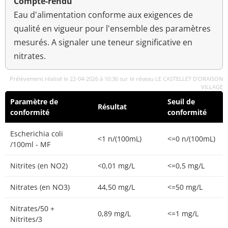
Compte-rendu
Eau d'alimentation conforme aux exigences de
qualité en vigueur pour l'ensemble des paramètres
mesurés. A signaler une teneur significative en
nitrates.
Prélèvement réalisé le 22-04-2026 à 10:36 sur le réseau LE CASTELLET D'ORAISON
VILLAGE
Paramètre de
Seuil de
Résultat
conformité
conformité
Escherichia coli
<1 n/(100mL)
<=0 n/(100mL)
/100ml - MF
Nitrites (en NO2)
<0,01 mg/L
<=0,5 mg/L
Nitrates (en NO3)
44,50 mg/L
<=50 mg/L
Nitrates/50 +
0,89 mg/L
<=1 mg/L
Nitrites/3