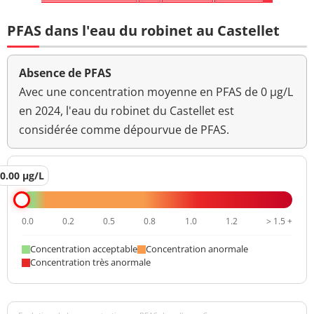
PFAS dans l'eau du robinet au Castellet
Absence de PFAS
Avec une concentration moyenne en PFAS de 0 µg/L
en 2024, l'eau du robinet du Castellet est
considérée comme dépourvue de PFAS.
0.00 µg/L
0.0
0.2
0.5
0.8
1.0
1.2
> 1.5 +
Concentration acceptable
Concentration anormale
Concentration très anormale