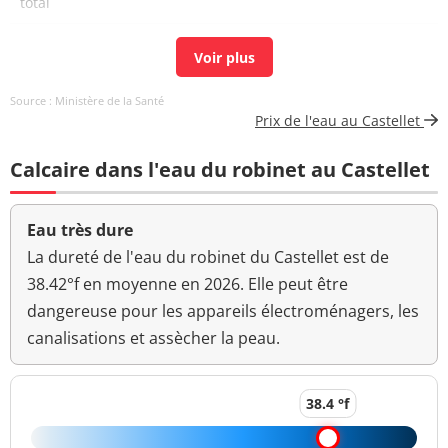
total
Aucun
Couleur (qualitatif)
changement
anormal
Source : Ministère de la Santé
Prix de l'eau au Castellet
Bactéries coliformes
<1 n/(100mL)
<=0 n/(100mL)
/100ml-MS
Calcaire dans l'eau du robinet au Castellet
Bact. aér. revivifiables
<1 n/mL
à 22°-68h
Eau très dure
Bact. aér. revivifiables
La dureté de l'eau du robinet du Castellet est de
<1 n/mL
à 36°-44h
38.42°f en moyenne en 2026. Elle peut être
dangereuse pour les appareils électroménagers, les
Ammonium (en NH4)
<0,01 mg/L
<=0,1 mg/L
canalisations et assècher la peau.
>=6,5 et <=9
pH
7,6 unité pH
unité pH
38.4 °f
Aucun
Saveur (qualitatif)
changement