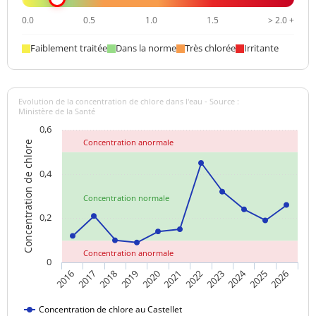
0.0
0.5
1.0
1.5
> 2.0 +
Faiblement traitée
Dans la norme
Très chlorée
Irritante
Evolution de la concentration de chlore dans l'eau - Source :
Ministère de la Santé
0,6
Concentration anormale
Concentration de chlore
0,4
Concentration normale
0,2
Concentration anormale
0
2024
2017
2021
2025
2018
2022
2026
2019
2023
2016
2020
Concentration de chlore au Castellet