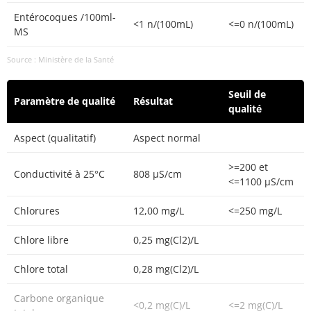
Entérocoques /100ml-
<1 n/(100mL)
<=0 n/(100mL)
MS
Source : Ministère de la Santé
Seuil de
Paramètre de qualité
Résultat
qualité
Aspect (qualitatif)
Aspect normal
>=200 et
Conductivité à 25°C
808 µS/cm
<=1100 µS/cm
Chlorures
12,00 mg/L
<=250 mg/L
Chlore libre
0,25 mg(Cl2)/L
Chlore total
0,28 mg(Cl2)/L
Carbone organique
<0,2 mg(C)/L
<=2 mg(C)/L