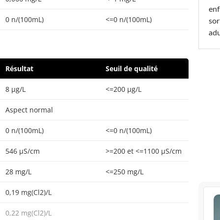
enf
0 n/(100mL)
<=0 n/(100mL)
sor
adu
Résultat
Seuil de qualité
8 µg/L
<=200 µg/L
Aspect normal
0 n/(100mL)
<=0 n/(100mL)
546 µS/cm
>=200 et <=1100 µS/cm
28 mg/L
<=250 mg/L
0,19 mg(Cl2)/L
0,22 mg(Cl2)/L