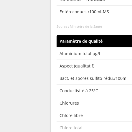
Entérocoques /100ml-MS
Source : Ministère de la Santé
Paramètre de qualité
Aluminium total µg/l
Aspect (qualitatif)
Bact. et spores sulfito-rédu./100ml
Conductivité à 25°C
Chlorures
Chlore libre
Chlore total