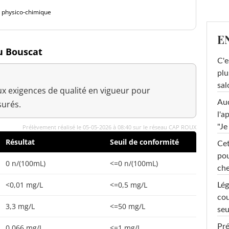
é physico-chimique
E
au Bouscat
C'e
plu
sal
x exigences de qualité en vigueur pour
Au
urés.
l'a
"Je
Prélèvement réalisé le 05-05-2026 à 08:40 sur le réseau CAP ROUX
Résultat
Seuil de conformité
Cet
pou
0 n/(100mL)
<=0 n/(100mL)
che
<0,01 mg/L
<=0,5 mg/L
Lég
cou
3,3 mg/L
<=50 mg/L
seu
Pré
0,066 mg/L
<=1 mg/L