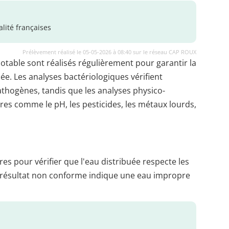
lité françaises
Prélèvement réalisé le 05-05-2026 à 08:40 sur le réseau CAP ROUX
potable sont réalisés régulièrement pour garantir la
uée. Les analyses bactériologiques vérifient
thogènes, tandis que les analyses physico-
es comme le pH, les pesticides, les métaux lourds,
es pour vérifier que l'eau distribuée respecte les
 résultat non conforme indique une eau impropre