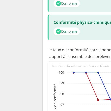
Conforme
Conformité physico-chimiqu
Conforme
Le taux de conformité correspon
rapport à l'ensemble des prélève
Taux de conformité annuel - Source : Ministèr
100
99
Taux de conformité
98
97