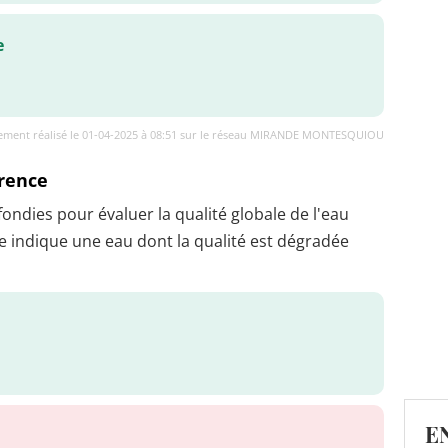
e
ement réalisé le 01-04-2025 à 08:51 sur le réseau MIRANDE MONTESQUIOU
érence
dies pour évaluer la qualité globale de l'eau
 indique une eau dont la qualité est dégradée
E