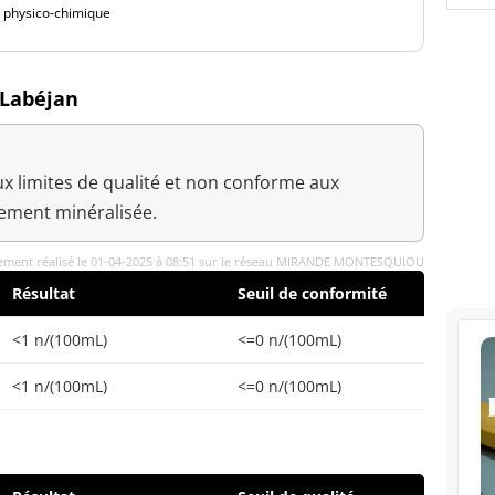
é physico-chimique
 Labéjan
x limites de qualité et non conforme aux
blement minéralisée.
ement réalisé le 01-04-2025 à 08:51 sur le réseau MIRANDE MONTESQUIOU
Résultat
Seuil de conformité
<1 n/(100mL)
<=0 n/(100mL)
<1 n/(100mL)
<=0 n/(100mL)