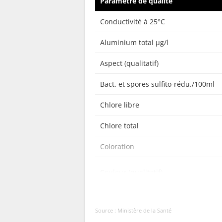
Paramètre de qualité
Conductivité à 25°C
Aluminium total µg/l
Aspect (qualitatif)
Bact. et spores sulfito-rédu./100ml
Chlore libre
Chlore total
Coloration
Couleur (qualitatif)
Bactéries coliformes /100ml-MS
Source : Ministère de la Santé
Bact. aér. revivifiables à 22°-68h