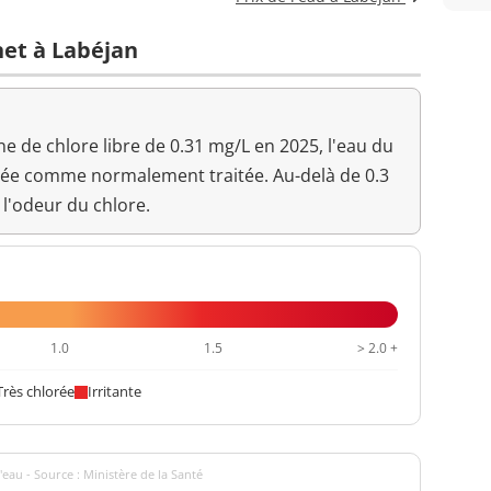
<1 n/mL
net à Labéjan
<0,05 mg/L
<=0,1 mg/L
Aucun changement
 de chlore libre de 0.31 mg/L en 2025, l'eau du
anormal
rée comme normalement traitée. Au-delà de 0.3
7,8 unité pH
>=6,5 et <=9 unité pH
 l'odeur du chlore.
Aucun changement
anormal
12,8 °C
<=25 °C
1.0
1.5
> 2.0 +
<0,1 NFU
<=2 NFU
Très chlorée
Irritante
'eau - Source : Ministère de la Santé