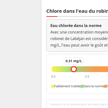
Bact. aér. revivifiables à 36°-44h
Chlore dans l'eau du robi
Ammonium (en NH4)
Eau chlorée dans la norme
Odeur (qualitatif)
Avec une concentration moyenne
robinet de Labéjan est considé
pH
mg/L, l'eau peut avoir le goût et
Saveur (qualitatif)
0.31 mg/L
Température de l'eau
0.0
0.5
Turbidité néphélométrique NFU
Faiblement traitée
Dans la norme
Evolution de la concentration de chlore dans l