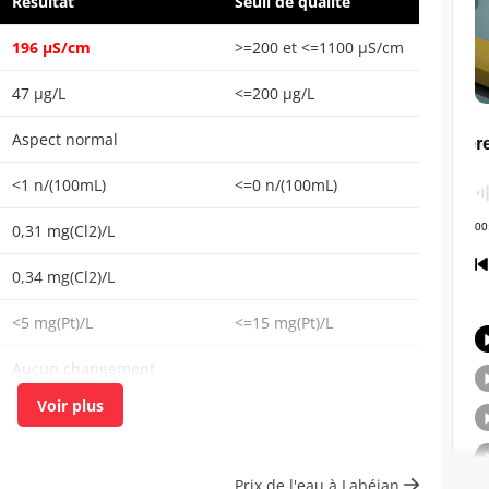
Résultat
Seuil de qualité
196 µS/cm
>=200 et <=1100 µS/cm
47 µg/L
<=200 µg/L
Aspect normal
<1 n/(100mL)
<=0 n/(100mL)
0,31 mg(Cl2)/L
0,34 mg(Cl2)/L
<5 mg(Pt)/L
<=15 mg(Pt)/L
Aucun changement
anormal
<1 n/(100mL)
<=0 n/(100mL)
<1 n/mL
Prix de l'eau à Labéjan