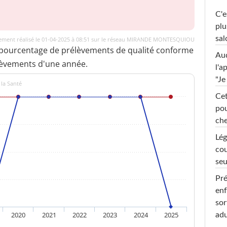
C'e
plu
sal
ement réalisé le 01-04-2025 à 08:51 sur le réseau MIRANDE MONTESQUIOU
 pourcentage de prélèvements de qualité conforme
Au
lèvements d'une année.
l'a
"Je
 la Santé
Cet
pou
che
Lég
cou
seu
Pré
enf
sor
2020
2021
2022
2023
2024
2025
adu