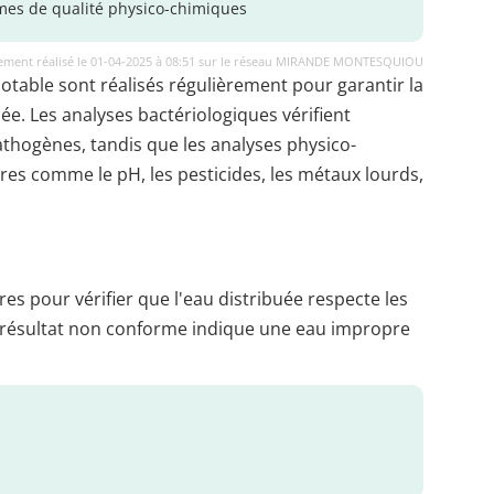
es de qualité physico-chimiques
ement réalisé le 01-04-2025 à 08:51 sur le réseau MIRANDE MONTESQUIOU
potable sont réalisés régulièrement pour garantir la
uée. Les analyses bactériologiques vérifient
thogènes, tandis que les analyses physico-
es comme le pH, les pesticides, les métaux lourds,
es pour vérifier que l'eau distribuée respecte les
 résultat non conforme indique une eau impropre