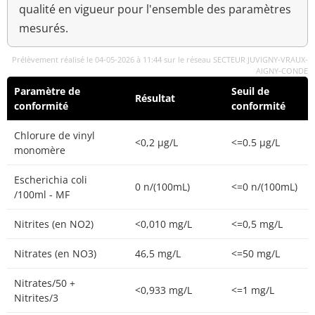
qualité en vigueur pour l'ensemble des paramètres
mesurés.
Prélèvement réalisé le 04-05-2026 à 11:44 sur le réseau SECTEUR JUVIGNY-VRAUX-
AIGNY-CONDE
Paramètre de
Seuil de
Résultat
conformité
conformité
Chlorure de vinyl
<0,2 µg/L
<=0.5 µg/L
monomère
Escherichia coli
0 n/(100mL)
<=0 n/(100mL)
/100ml - MF
Nitrites (en NO2)
<0,010 mg/L
<=0,5 mg/L
Nitrates (en NO3)
46,5 mg/L
<=50 mg/L
Nitrates/50 +
<0,933 mg/L
<=1 mg/L
Nitrites/3