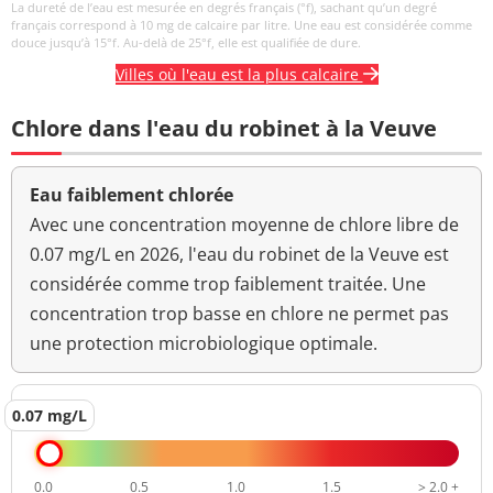
La dureté de l’eau est mesurée en degrés français (°f), sachant qu’un degré
Turbidité
français correspond à 10 mg de calcaire par litre. Une eau est considérée comme
<0,30 NFU
<=2 NFU
douce jusqu’à 15°f. Au-delà de 25°f, elle est qualifiée de dure.
néphélométrique NFU
Villes où l'eau est la plus calcaire
Chlore dans l'eau du robinet à la Veuve
Eau faiblement chlorée
Avec une concentration moyenne de chlore libre de
0.07 mg/L en 2026, l'eau du robinet de la Veuve est
considérée comme trop faiblement traitée. Une
concentration trop basse en chlore ne permet pas
une protection microbiologique optimale.
0.07 mg/L
0.0
0.5
1.0
1.5
> 2.0 +