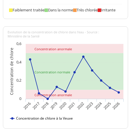
Faiblement traitée
Dans la norme
Très chlorée
Irritante
Evolution de la concentration de chlore dans l'eau - Source :
Ministère de la Santé
0,6
Concentration anormale
Concentration de chlore
0,4
Concentration normale
0,2
Concentration anormale
0
2024
2017
2021
2025
2018
2022
2026
2019
2023
2016
2020
Concentration de chlore à la Veuve