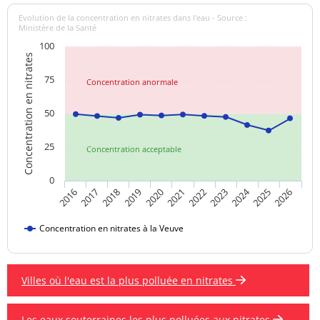
Evolution de la concentration en nitrates dans l'eau - Source :
Ministère de la Santé
100
Concentration en nitrates
75
Concentration anormale
50
25
Concentration acceptable
0
2024
2016
2021
2026
2020
2025
2019
2018
2023
2017
2022
Concentration en nitrates à la Veuve
Villes où l'eau est la plus polluée en nitrates
Les eaux souterraines les plus polluées aux nitrates