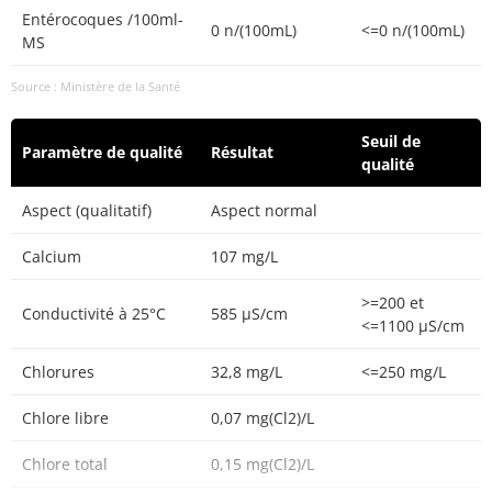
Entérocoques /100ml-
0 n/(100mL)
<=0 n/(100mL)
MS
Source : Ministère de la Santé
Seuil de
Paramètre de qualité
Résultat
qualité
Aspect (qualitatif)
Aspect normal
Calcium
107 mg/L
>=200 et
Conductivité à 25°C
585 µS/cm
<=1100 µS/cm
Chlorures
32,8 mg/L
<=250 mg/L
Chlore libre
0,07 mg(Cl2)/L
Chlore total
0,15 mg(Cl2)/L