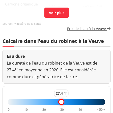
Carbone organique
0,57 mg(C)/L
<=2 mg(C)/L
total
Coloration
<5 mg(Pt)/L
<=15 mg(Pt)/L
Source : Ministère de la Santé
Prix de l'eau à la Veuve
Aucun
Couleur (qualitatif)
changement
Calcaire dans l'eau du robinet à la Veuve
anormal
Bactéries coliformes
0 n/(100mL)
<=0 n/(100mL)
Eau dure
/100ml-MS
La dureté de l'eau du robinet de la Veuve est de
Bact. aér. revivifiables
27.4°f en moyenne en 2026. Elle est considérée
13 n/mL
à 22°-68h
comme dure et génératrice de tartre.
Bact. aér. revivifiables
10 n/mL
à 36°-44h
27.4 °f
Hydrogénocarbonates
242 mg/L
0
10
20
30
40
> 50 +
Magnésium
1,6 mg(Mg)/L