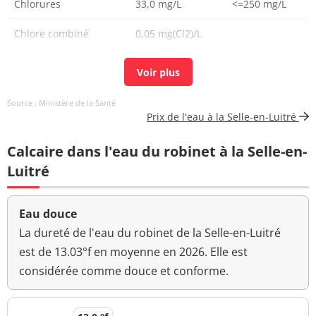
Chlorures
33,0 mg/L
<=250 mg/L
Chlore combiné
0,05 mg(Cl2)/L
Chlore libre
0,55 mg(Cl2)/L
Chlore total
0,60 mg(Cl2)/L
Source : Ministère de la Santé
Prix de l'eau à la Selle-en-Luitré
Carbone organique
0,4 mg(C)/L
<=2 mg(C)/L
total
Calcaire dans l'eau du robinet à la Selle-en-
Coloration
<5 mg(Pt)/L
<=15 mg(Pt)/L
Luitré
Aucun
Couleur (qualitatif)
changement
Eau douce
anormal
La dureté de l'eau du robinet de la Selle-en-Luitré
est de 13.03°f en moyenne en 2026. Elle est
Bactéries coliformes
0 n/(100mL)
<=0 n/(100mL)
considérée comme douce et conforme.
/100ml-MS
Fer total
<20 µg/L
<=200 µg/L