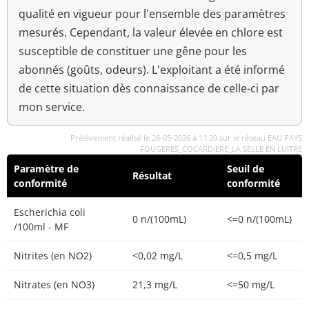
qualité en vigueur pour l'ensemble des paramètres
mesurés. Cependant, la valeur élevée en chlore est
susceptible de constituer une gêne pour les
abonnés (goûts, odeurs). L'exploitant a été informé
de cette situation dès connaissance de celle-ci par
mon service.
Prélèvement réalisé le 26-05-2026 à 11:20 sur le réseau EAU PAYS
FOUGERES_COCARDIERE_LA SELLE EN LUITRE
Paramètre de
Seuil de
Résultat
conformité
conformité
Escherichia coli
0 n/(100mL)
<=0 n/(100mL)
/100ml - MF
Nitrites (en NO2)
<0,02 mg/L
<=0,5 mg/L
Nitrates (en NO3)
21,3 mg/L
<=50 mg/L