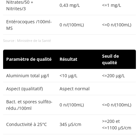
Nitrates/50 +
0,43 mg/L
<=1 mg/L
Nitrites/3
Entérocoques /100ml-
0 n/(100mL)
<=0 n/(100mL)
MS
Source : Ministère de la Santé
Seuil de
Paramètre de qualité
Résultat
qualité
Aluminium total µg/l
<10 µg/L
<=200 µg/L
Aspect (qualitatif)
Aspect normal
Bact. et spores sulfito-
0 n/(100mL)
<=0 n/(100mL)
rédu./100ml
>=200 et
Conductivité à 25°C
345 µS/cm
<=1100 µS/cm