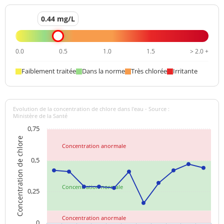
0.44 mg/L
0.0
0.5
1.0
1.5
> 2.0 +
Faiblement traitée
Dans la norme
Très chlorée
Irritante
Evolution de la concentration de chlore dans l'eau - Source :
Ministère de la Santé
0,75
Concentration de chlore
Concentration anormale
0,5
Concentration normale
0,25
Concentration anormale
0