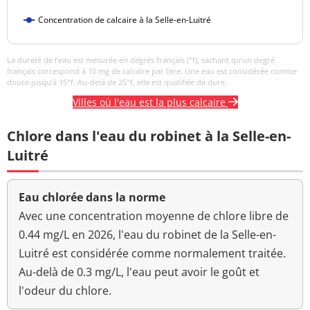
Concentration de calcaire à la Selle-en-Luitré
Température de l'eau
19,8 °C
<=25 °C
Température de
19,5 °C
La dureté de l’eau est mesurée en degrés français (°f), sachant qu’un degré
mesure du pH
français correspond à 10 mg de calcaire par litre. Une eau est considérée comme
douce jusqu’à 15°f. Au-delà de 25°f, elle est qualifiée de dure.
Titre hydrotimétrique
12,2 °f
Villes où l'eau est la plus calcaire
Turbidité
<0,20 NFU
<=2 NFU
Chlore dans l'eau du robinet à la Selle-en-
néphélométrique NFU
Luitré
Eau chlorée dans la norme
Avec une concentration moyenne de chlore libre de
0.44 mg/L en 2026, l'eau du robinet de la Selle-en-
Luitré est considérée comme normalement traitée.
Au-delà de 0.3 mg/L, l'eau peut avoir le goût et
l'odeur du chlore.