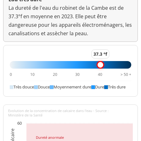
Aucun
La dureté de l'eau du robinet de la Cambe est de
Odeur (qualitatif)
changement
37.3°f en moyenne en 2023. Elle peut être
anormal
dangereuse pour les appareils électroménagers, les
canalisations et assècher la peau.
>=6,5 et <=9
pH
7,7 unité pH
unité pH
Aucun
37.3 °f
Saveur (qualitatif)
changement
anormal
0
10
20
30
40
> 50 +
Titre alcalimétrique
<0,10 °f
Très douce
Douce
Moyennement dure
Dure
Très dure
Titre alcalimétrique
31,0 °f
complet
Evolution de la concentration de calcaire dans l'eau - Source :
Température de l'eau
21,0 °C
<=25 °C
Ministère de la Santé
60
Titre hydrotimétrique
37,3 °f
Dureté anormale
Turbidité