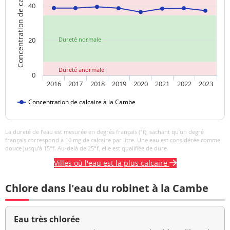
Concentration de calcaire
<0,10 NFU
<=2 NFU
40
néphélométrique NFU
20
Dureté normale
Dureté anormale
0
2016
2017
2018
2019
2020
2021
2022
2023
Concentration de calcaire à la Cambe
La dureté de l’eau est mesurée en degrés français (°f), sachant qu’un degré
français correspond à 10 mg de calcaire par litre. Une eau est considérée comme
douce jusqu’à 15°f. Au-delà de 25°f, elle est qualifiée de dure.
Villes où l'eau est la plus calcaire
Chlore dans l'eau du robinet à la Cambe
Eau très chlorée