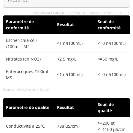
Prélèvement réalisé le 25-07-2023 à 15:00 sur le réseau ASNIERES
Paramètre de
Seuil de
Résultat
conformité
conformité
Escherichia coli
<1 n/(100mL)
<=0 n/(100mL)
/100ml - MF
Nitrates (en NO3)
<2,5 mg/L
<=50 mg/L
Entérocoques /100ml-
<1 n/(100mL)
<=0 n/(100mL)
MS
Source : Ministère de la Santé
Seuil de
Paramètre de qualité
Résultat
qualité
>=200 et
Conductivité à 25°C
788 µS/cm
<=1100 µS/cm