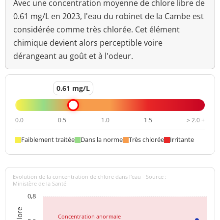
Avec une concentration moyenne de chlore libre de
0.61 mg/L en 2023, l'eau du robinet de la Cambe est
considérée comme très chlorée. Cet élément
chimique devient alors perceptible voire
dérangeant au goût et à l'odeur.
0.61 mg/L
0.0
0.5
1.0
1.5
> 2.0 +
Faiblement traitée
Dans la norme
Très chlorée
Irritante
Evolution de la concentration de chlore dans l'eau - Source :
Ministère de la Santé
0,8
Concentration anormale