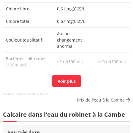
Chlore libre
0,61 mg(Cl2)/L
Chlore total
0,67 mg(Cl2)/L
Aucun
Couleur (qualitatif)
changement
anormal
Bactéries coliformes
<1 n/(100mL)
<=0 n/(100mL)
/100ml-MS
Fer total
<20,000 µg/L
<=200 µg/L
Bact. aér. revivifiables
<1 n/mL
Source : Ministère de la Santé
à 22°-68h
Prix de l'eau à la Cambe
Bact. aér. revivifiables
<1 n/mL
Calcaire dans l'eau du robinet à la Cambe
à 36°-44h
Ammonium (en NH4)
<0,02 mg/L
<=0,1 mg/L
Eau très dure